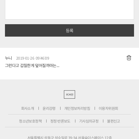
누니
2019-01-26 09:46:09
그런다고 갑질한게 덮어질까마는...
PC버전
회사소개
윤리강령
개인정보처리방침
이용자위원회
청소년보호정책
정정·반론보도
기사심의규정
불편신고
서울특별시 성동구 성수일로 39-34 서울숲더스페이스 12층