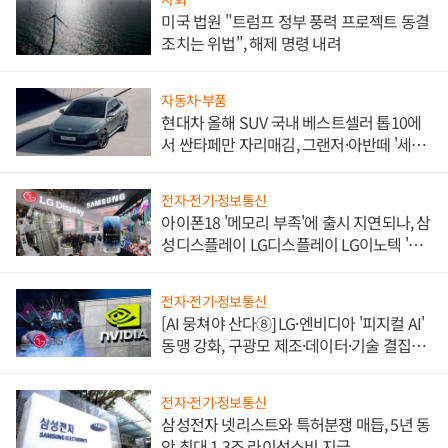
미국 법원 "트럼프 정부 풍력 프로젝트 동결
조치는 위법", 해제 명령 내려
자동차·부품
현대차 올해 SUV 국내 베스트셀러 톱10에
서 싼타페만 자리매김, 그랜저·아반떼 '세단
쌍끌이'로 내수 방어
전자·전기·정보통신
아이폰18 '메모리 부족'에 출시 지연되나, 삼
성디스플레이 LG디스플레이 LG이노텍 '탈
애플' 수익 다각화 속도
전자·전기·정보통신
[AI 뭉쳐야 산다⑧] LG·엔비디아 '피지컬 AI'
동맹 강화, 구광모 제조·데이터·기술 결집
해 종합 로보틱스 기업으로
전자·전기·정보통신
삼성전자 넷리스트와 특허분쟁 매듭, 5년 동
안 최대 1.3조 라이선스비 지급