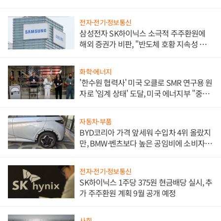
전자·전기·정보통신
삼성전자 SK하이닉스 소극적 주주환원에
해외 증권가 비판, "반도체 호황 지속성 의
문"
화학·에너지
'한수원 협력사' 미국 오클로 SMR 연구용 원
자로 '임계 상태' 도달, 미국 에너지부 "중요
한 이정표"
자동차·부품
BYD코리아 가격 앞세워 수입차 4위 올랐지
만, BMW·벤츠보다 높은 공임비에 소비자
불만 폭발
전자·전기·정보통신
SK하이닉스 1주당 375원 현금배당 실시, 추
가 주주환원 계획 9월 공개 예정
사회