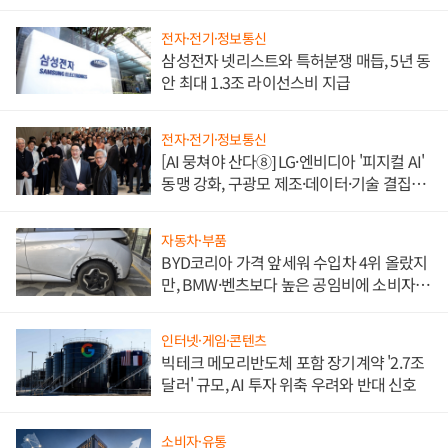
도권 갈린다
전자·전기·정보통신
삼성전자 넷리스트와 특허분쟁 매듭, 5년 동
안 최대 1.3조 라이선스비 지급
전자·전기·정보통신
[AI 뭉쳐야 산다⑧] LG·엔비디아 '피지컬 AI'
동맹 강화, 구광모 제조·데이터·기술 결집
해 종합 로보틱스 기업으로
자동차·부품
BYD코리아 가격 앞세워 수입차 4위 올랐지
만, BMW·벤츠보다 높은 공임비에 소비자
불만 폭발
인터넷·게임·콘텐츠
빅테크 메모리반도체 포함 장기계약 '2.7조
달러' 규모, AI 투자 위축 우려와 반대 신호
소비자·유통