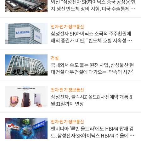
외신 "삼성전자 SK하이닉스 중국 공장용 현
지 생산 반도체 장비 시험, 미국 수출통제 대
비"
전자·전기·정보통신
삼성전자 SK하이닉스 소극적 주주환원에
해외 증권가 비판, "반도체 호황 지속성 의
문"
건설
국내외서 속도 붙는 원전 사업, 삼성물산·현
대건설·대우건설에 다가오는 '약속의 시간'
전자·전기·정보통신
삼성전자, 갤럭시Z 폴드8 사전예약 개통 8
월31일까지 연장
전자·전기·정보통신
엔비디아 '루빈 울트라'에도 HBM4 탑재 검
토, 삼성전자·SK하이닉스 HBM4 수율에 주