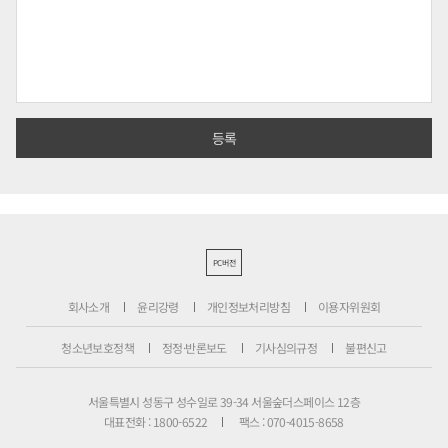
PC버전
회사소개
윤리강령
개인정보처리방침
이용자위원회
청소년보호정책
정정·반론보도
기사심의규정
불편신고
서울특별시 성동구 성수일로 39-34 서울숲더스페이스 12층
대표전화 : 1800-6522
팩스 : 070-4015-8658