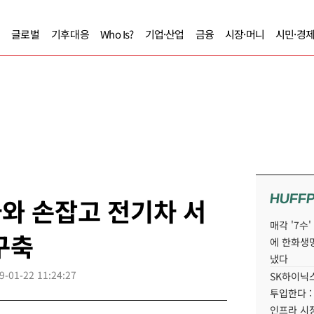
글로벌
기후대응
Who Is?
기업·산업
금융
시장·머니
시민·경
HUFF
자와 손잡고 전기차 서
매각 '7수
구축
에 한화생
냈다
9-01-22 11:24:27
SK하이닉스
투입한다 :
인프라 시