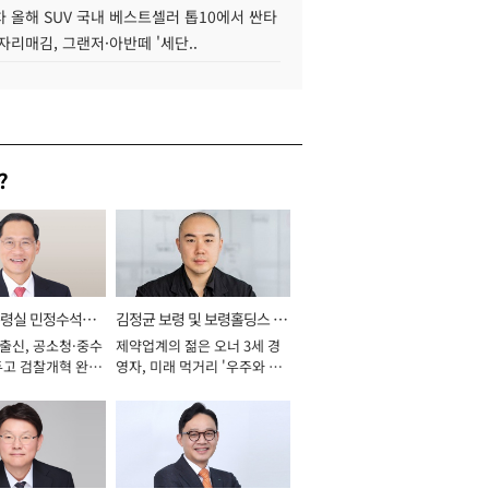
 올해 SUV 국내 베스트셀러 톱10에서 싼타
자리매김, 그랜저·아반떼 '세단..
?
통령실 민정수석비
김정균 보령 및 보령홀딩스 대
 출신, 공소청·중수
제약업계의 젊은 오너 3세 경
표이사 사장
두고 검찰개혁 완수
영자, 미래 먹거리 '우주와 헬
년]
스케어' 공들여 [2026년]