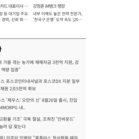
카드 대표이사 사
강정훈 iM뱅크 행장
성 등 대기업 주요
내부 이해도 높은 전략 전문가,
 경력, 신뢰 회복
'전국구 은행' 도약 속도 [2026
[2026년]
년]
사
 가뭄 겪는 농가에 재해자금 3천억 지원, 강
 역량 집중"
스 포스코인터내셔널과 포스코DX 지분 일부
 재원 2조5천억 확보
투스 '제우스: 오만의 신' 8월26일 출시, 진입
MMORPG 내..
고환율 기조' 극복 절실, 조좌진 '인바운드'
늘려 답 찾는다
정말] 민주당 민병덕 "홈플러스 정상화될 때까