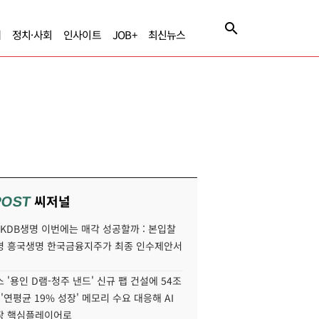
제
정치·사회
인사이트
JOB+
최신뉴스
씨저널
POST
' KDB생명 이번에는 매각 성공할까 : 본입찰
명 흥국생명 한국금융지주가 최종 인수제안서
 '용인 D램-청주 낸드' 신규 팹 건설에 54조
 '연평균 19% 성장' 메모리 수요 대응해 AI
장 핵심플레이어로