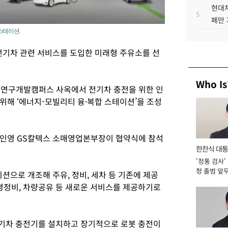
현대차
5
페만 
스테이션.
전기차 관련 서비스를 도입한 미래형 주유소를 선
Who Is
초 연구개발캠퍼스 사옥에서 전기차 충전을 위한 인
위해 ‘에너지-모빌리티 융·복합 스테이션’을 조성
장인영 GS칼텍스 소매영업본부장이 협약식에 참석
한찬식 대
'정통 검사'
서관
청 출범 앞
션으로 개조해 주유, 정비, 세차 등 기존에 제공
맡아 [2026
 경정비, 차량공유 등 새로운 서비스를 제공하기로
 전기차 충전기를 설치하고 장기적으로 로봇 충전이