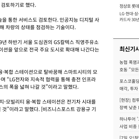
 검토하기로 했다.
정상호 롯데
LG·현대·삼
장
술을 통한 서비스도 검토한다. 인공지능 디지털 사
카드사 30년
에 '초집중' 
해 차량의 상태를 점검하는 기술이다.
19년 하반기 서울 도심권의 GS칼텍스 직영주유소
최신기
테이션을 앞으로 전국 주요 도시로 확대해 나간다는
농협 폭염과
호동 "모든
 융·복합 스테이션으로 탈바꿈해 스마트시티의 모
며 “LG전자와 지속적 협력을 통해 충전 인프라
포스코홀딩
스의 폭을 넓혀 나갈 것”이라고 말했다.
매각, 투자
[현장] 컴
너지-모빌리티 융·복합 스테이션은 전기차 시대를
장벽 낮춘 
 것”이라고 말했다. [비즈니스포스트 강용규 기
하나투어 '
사업 비중 
[7일 오!