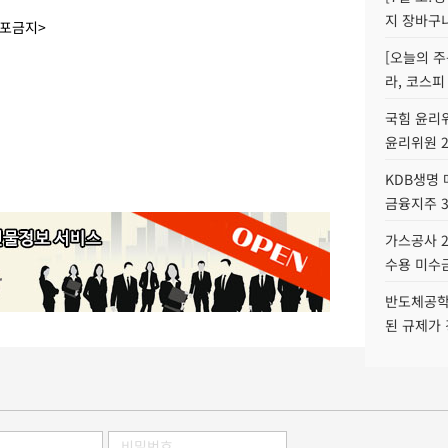
지 장바구
배포금지>
[오늘의 주
라, 코스피
국힘 윤리위
윤리위원 
KDB생명
금융지주 
가스공사 2
수용 미수금
반도체공학
된 규제가 