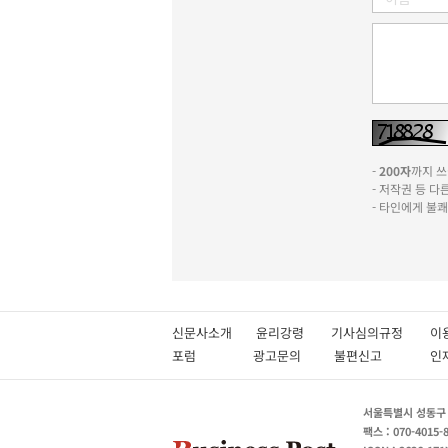
-
200자
까지 쓰실
- 저작권 등 
- 타인에게 불
신문사소개
윤리강령
기사심의규정
이
포럼
광고문의
불편신고
서울특별시 성동구 성
팩스 : 070-4015-