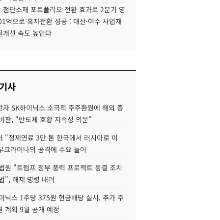
 첨단소재 포트폴리오 전환 효과로 2분기 영
01억으로 흑자전환 성공 : 대산·여수 사업재
질개선 속도 높인다
 기사
자 SK하이닉스 소극적 주주환원에 해외 증
비판, "반도체 호황 지속성 의문"
 "정제연료 3만 톤 한국에서 러시아로 이
 우크라이나의 공격에 수요 늘어
법원 "트럼프 정부 풍력 프로젝트 동결 조치
법", 해제 명령 내려
이닉스 1주당 375원 현금배당 실시, 추가 주
 계획 9월 공개 예정