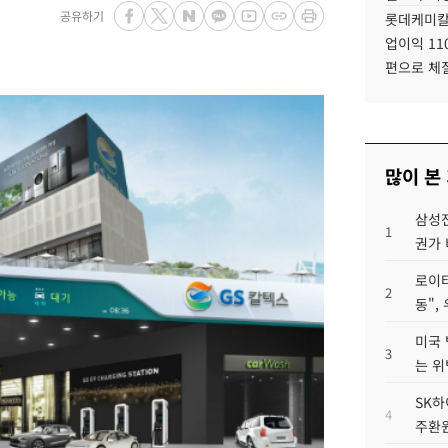
공유하기
롯데케미칼
업이익 11
편으로 체
많이 본
삼성전
1
권가 
로이터
2
동",
미국 
3
는 위
SK하
4
주환원