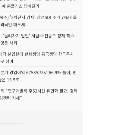
니에 홈플러스 담아달라"
목주] '2차전지 강세' 삼성SDI 주가 7%대 올
 외국인 매도세..
 '돌려차기 발언' 서범수·진종오 징계 착수,
2명은 사퇴
 매각 본입찰에 한화생명 흥국생명 한국투자
3곳 참여
분기 영업이익 6753억으로 66.9% 늘어, 민
은 13.5조
회 "연구개발직 주52시간 유연화 필요, 경직
경쟁력 저해"