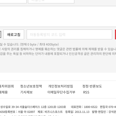
 수 있습니다. (현재 0 byte / 최대 400byte)
다른 사람의 권리를 침해하거나 명예를 훼손하는 댓글은 관련 법률에 의해 제재를 받을 수 있습니
쾌감을 주는 욕설 등 비하하는 단어가 내용에 포함되거나 인신공격성 글은 관리자의 판단에 의해
용자위원회
청소년보호정책
개인정보처리방침
정정·반론보도
인재채용
기사제보
이메일무단수집거부
RSS
수일로 39-34 서울숲더스페이스 12층 1201호-1203호
대표전화 : 1800-6522
편집국 070-4
8658
등록번호 : 서울 아 02897
제호: 비즈니스포스트
등록일: 2013.11.13
발행·편집인 : 강석