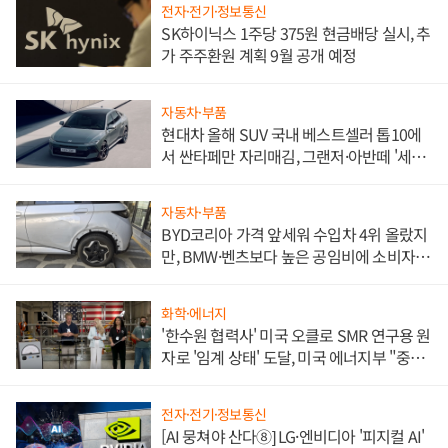
전자·전기·정보통신
SK하이닉스 1주당 375원 현금배당 실시, 추
가 주주환원 계획 9월 공개 예정
자동차·부품
현대차 올해 SUV 국내 베스트셀러 톱10에
서 싼타페만 자리매김, 그랜저·아반떼 '세단
쌍끌이'로 내수 방어
자동차·부품
BYD코리아 가격 앞세워 수입차 4위 올랐지
만, BMW·벤츠보다 높은 공임비에 소비자
불만 폭발
화학·에너지
'한수원 협력사' 미국 오클로 SMR 연구용 원
자로 '임계 상태' 도달, 미국 에너지부 "중요
한 이정표"
전자·전기·정보통신
[AI 뭉쳐야 산다⑧] LG·엔비디아 '피지컬 AI'