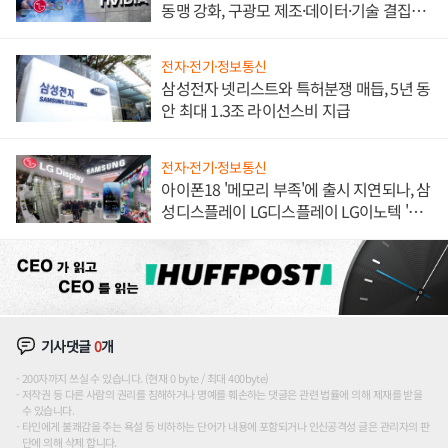
동맹 강화, 구광모 제조·데이터·기술 결집
해 종합 로보틱스 기업으로
전자·전기·정보통신
삼성전자 넷리스트와 특허분쟁 매듭, 5년 동
안 최대 1.3조 라이선스비 지급
전자·전기·정보통신
아이폰18 '메모리 부족'에 출시 지연되나, 삼
성디스플레이 LG디스플레이 LG이노텍 '탈
애플' 수익 다각화 속도
기사댓글
0
개
200자까지 쓰실 수 있습니다. (현재 0 byte / 최대 400byte)
저작권 등 다른 사람의 권리를 침해하거나 명예를 훼손하는 댓글은 관련 법률에 의해 제재를 받을
수 있습니다.
타인에게 불쾌감을 주는 욕설 등 비하하는 단어가 내용에 포함되거나 인신공격성 글은 관리자의 판
단에 의해 삭제 합니다.