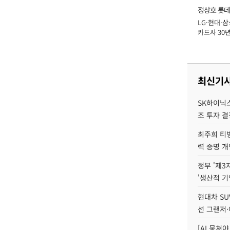
정상호 롯데
LG·현대·삼
장
카드사 30년
에 '초집중' 
최신기
SK하이닉스,
조 투자 결
최주희 티빙
력 증명 개
정부 '제3
'생산적 기
현대차 SU
선 그랜저·
[AI 뭉쳐