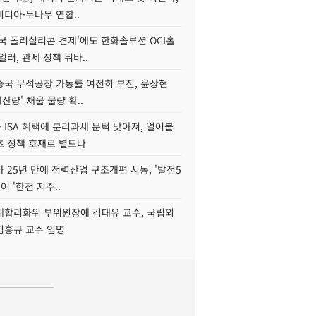
디아·두나무 연합..
국 폴리실리콘 견제'에도 한화솔루션 OCI홀
일러, 관세 정책 뒤바..
중국 무석공장 가동률 여전히 부진, 윤상현
생산량' 채울 물량 확..
ISA 혜택에 분리과세 문턱 낮아져, 얼어붙
츠 정책 호재로 볕드나
아 25년 만에 전력산업 구조개편 시동, '발전5
어 '한전 지주..
제합리화위 부위원장에 김태유 교수, 국립외
김흥규 교수 임명