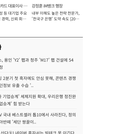
카드 대표이사 사
강정훈 iM뱅크 행장
성 등 대기업 주요
내부 이해도 높은 전략 전문가,
 경력, 신뢰 회복
'전국구 은행' 도약 속도 [2026
[2026년]
년]
사
 용인 'Y2' 팹과 청주 'M17' 팹 건설에 54
정
 2분기 첫 흑자에도 안심 못해, 콘텐츠 경쟁
인정보 유출 수습 '..
자 기업승계' 세제지원 확대, 우리은행 정진완
업승계' 힘 받는다
V 국내 베스트셀러 톱10에서 사라진다, 정의
아반떼 '세단 쌍끌이..
야 산다⑨] 네이버 혼자서는 빅테크 못 이긴다,