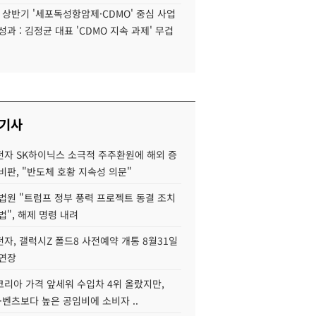
6 상반기 '세포독성항암제·CDMO' 중심 사업
성과 : 김정균 대표 'CDMO 지속 과제' 무겁
 기사
자 SK하이닉스 소극적 주주환원에 해외 증
비판, "반도체 호황 지속성 의문"
법원 "트럼프 정부 풍력 프로젝트 동결 조치
법", 해제 명령 내려
자, 갤럭시Z 폴드8 사전예약 개통 8월31일
 연장
코리아 가격 앞세워 수입차 4위 올랐지만,
·벤츠보다 높은 공임비에 소비자 ..