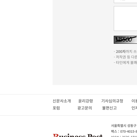
-
200자
까지 쓰실
- 저작권 등 
- 타인에게 불
신문사소개
윤리강령
기사심의규정
이
포럼
광고문의
불편신고
서울특별시 성동구 성
팩스 : 070-4015-
ISSN : 2636-171