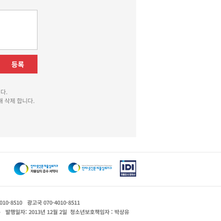
등록
다.
 삭제 합니다.
010-8510
광고국 070-4010-8511
운
발행일자: 2013년 12월 2일
청소년보호책임자 : 박상유