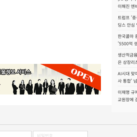
이해진 엔비
트럼프 '중
딩스 안심 
한국콜마 
'5500억 
생산적금융 
은 상장리
AI시대 맞
사 통합' 넘
이재명 규
교원장에 