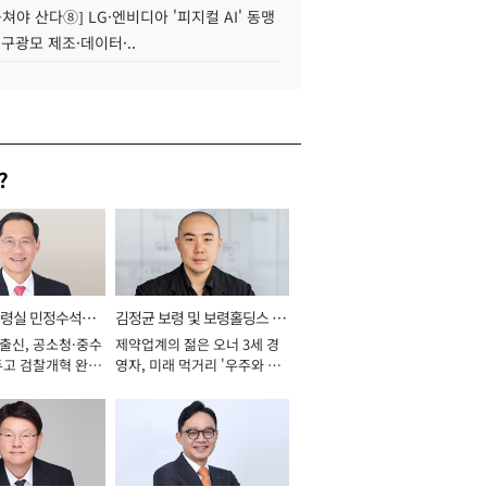
 뭉쳐야 산다⑧] LG·엔비디아 '피지컬 AI' 동맹
 구광모 제조·데이터·..
?
통령실 민정수석비
김정균 보령 및 보령홀딩스 대
 출신, 공소청·중수
제약업계의 젊은 오너 3세 경
표이사 사장
두고 검찰개혁 완수
영자, 미래 먹거리 '우주와 헬
년]
스케어' 공들여 [2026년]