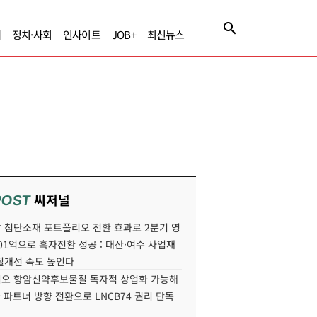
제
정치·사회
인사이트
JOB+
최신뉴스
씨저널
POST
 첨단소재 포트폴리오 전환 효과로 2분기 영
01억으로 흑자전환 성공 : 대산·여수 사업재
질개선 속도 높인다
오 항암신약후보물질 독자적 상업화 가능해
국 파트너 방향 전환으로 LNCB74 권리 단독