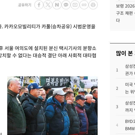
공유하기
보령 202
구조 재편 
다
. 카카오모빌리티가 카풀(승차공유) 시범운영을
오후 서울 여의도에 설치된 분신 택시기사의 분향소
많이 본
방치할 수 없다는 대승적 결단 아래 사회적 대타협
삼성전
1
권가 
미국 
2
는 위
삼성전
3
까지
BYD
4
BMW
비