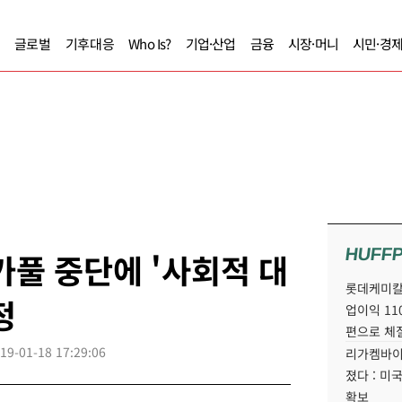
글로벌
기후대응
Who Is?
기업·산업
금융
시장·머니
시민·경
HUFF
카풀 중단에 '사회적 대
롯데케미칼
정
업이익 11
편으로 체
19-01-18 17:29:06
리가켐바이
졌다 : 미
확보