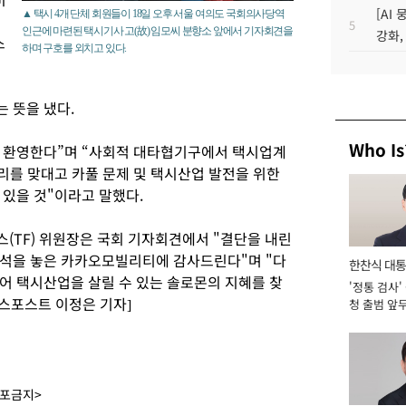
[AI
▲ 택시 4개 단체 회원들이 18일 오후 서울 여의도 국회의사당역
5
인근에 마련된 택시기사 고(故) 임모씨 분향소 앞에서 기자회견을
강화,
스
하며 구호를 외치고 있다.
 뜻을 냈다.
Who Is
 환영한다”며 “사회적 대타협기구에서 택시업계
머리를 맞대고 카풀 문제 및 택시산업 발전을 위한
 있을 것"이라고 말했다.
(TF) 위원장은 국회 기자회견에서 "결단을 내린
초석을 놓은 카카오모빌리티에 감사드린다"며 "다
한찬식 대
어 택시산업을 살릴 수 있는 솔로몬의 지혜를 찾
'정통 검사'
서관
니스포스트 이정은 기자]
청 출범 앞
맡아 [2026
배포금지>