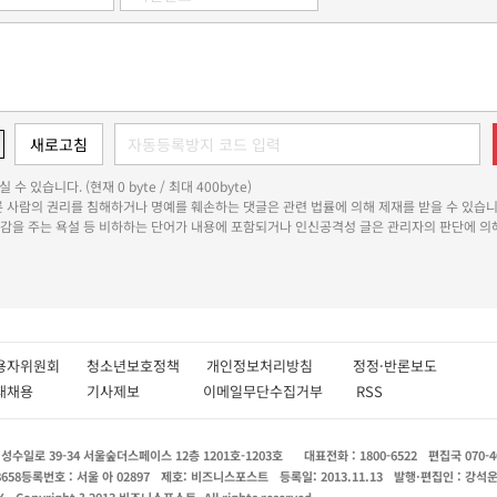
 수 있습니다. (현재 0 byte / 최대 400byte)
다른 사람의 권리를 침해하거나 명예를 훼손하는 댓글은 관련 법률에 의해 제재를 받을 수 있습니
쾌감을 주는 욕설 등 비하하는 단어가 내용에 포함되거나 인신공격성 글은 관리자의 판단에 의해
용자위원회
청소년보호정책
개인정보처리방침
정정·반론보도
인재채용
기사제보
이메일무단수집거부
RSS
수일로 39-34 서울숲더스페이스 12층 1201호-1203호
대표전화 : 1800-6522
편집국 070-4
8658
등록번호 : 서울 아 02897
제호: 비즈니스포스트
등록일: 2013.11.13
발행·편집인 : 강석
X
Copyright ? 2013 비즈니스포스트. All rights reserved.