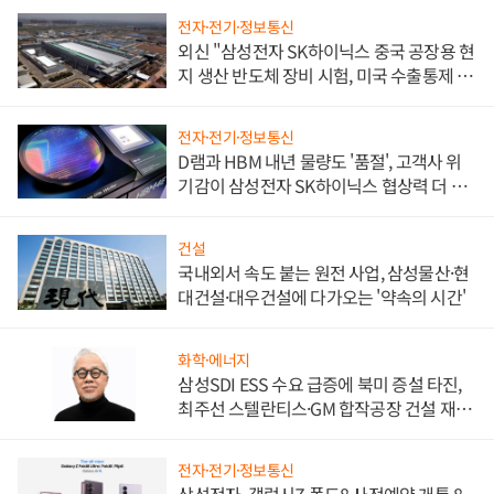
전자·전기·정보통신
외신 "삼성전자 SK하이닉스 중국 공장용 현
지 생산 반도체 장비 시험, 미국 수출통제 대
비"
전자·전기·정보통신
D램과 HBM 내년 물량도 '품절', 고객사 위
기감이 삼성전자 SK하이닉스 협상력 더 키
워
건설
국내외서 속도 붙는 원전 사업, 삼성물산·현
대건설·대우건설에 다가오는 '약속의 시간'
화학·에너지
삼성SDI ESS 수요 급증에 북미 증설 타진,
최주선 스텔란티스·GM 합작공장 건설 재추
진하나
전자·전기·정보통신