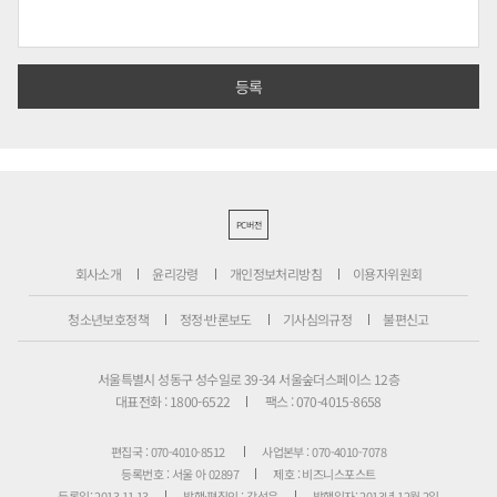
PC버전
회사소개
윤리강령
개인정보처리방침
이용자위원회
청소년보호정책
정정·반론보도
기사심의규정
불편신고
서울특별시 성동구 성수일로 39-34 서울숲더스페이스 12층
대표전화 : 1800-6522
팩스 : 070-4015-8658
편집국 : 070-4010-8512
사업본부 : 070-4010-7078
등록번호 : 서울 아 02897
제호 : 비즈니스포스트
등록일: 2013.11.13
발행·편집인 : 강석운
발행일자: 2013년 12월 2일