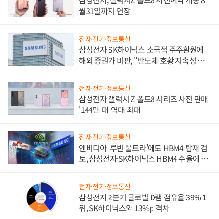
삼성전자, 갤럭시Z 폴드8 사전예약 개통 8
월31일까지 연장
전자·전기·정보통신
삼성전자 SK하이닉스 소극적 주주환원에
해외 증권가 비판, "반도체 호황 지속성 의
문"
전자·전기·정보통신
삼성전자 갤럭시 Z 폴드8 시리즈 사전 판매
'144만 대' 역대 최대
전자·전기·정보통신
엔비디아 '루빈 울트라'에도 HBM4 탑재 검
토, 삼성전자·SK하이닉스 HBM4 수율에 주
도권 갈린다
전자·전기·정보통신
삼성전자 2분기 글로벌 D램 점유율 39% 1
위, SK하이닉스와 13%p 격차