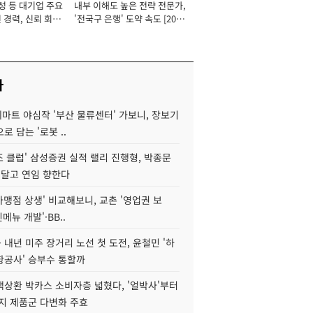
성 등 대기업 주요
내부 이해도 높은 전략 전문가,
 경력, 신뢰 회복
'전국구 은행' 도약 속도 [2026
[2026년]
년]
사
데마트 야심작 '부산 물류센터' 가보니, 장보기
로 담는 '로봇 ..
조 클럽' 삼성증권 실적 랠리 진행형, 박종문
 달고 연임 향한다
가맹점 상생' 비교해보니, 교촌 '영업권 보
신메뉴 개발'·BB..
내년 미주 장거리 노선 첫 도전, 윤철민 '하
항공사' 승부수 통할까
백상환 박카스 소비자층 넓혔다, '얼박사'부터
지 제품군 다변화 주효