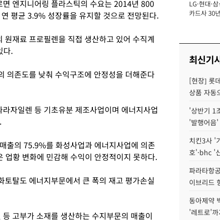
 엔지니어링 플라스틱의 수요는 2014년 800
LG·현대·삼
장
카드사 30년
 연 평균 3.9% 성장률을 유지할 것으로 전망된다.
에 '초집중' 
 원재료 프로필렌을 직접 생산하고 있어 수직계
있다.
최신기
의 의존도를 낮춰 수익구조에 안정성을 더해준다
[현장] 롯
상품 자동으
파라자일렌 등 기초유분 제조사업이며 에너지사업
'상반기 1
.
'발행어음'
치킨3사 '
 매출의 75.9%를 화성사업과 에너지사업에 의존
호'·bhc '
은 업황 변화에 민감해 수익이 안정적이지 못하다.
파라타항공 
한화토탈도 에너지부문에서 큰 폭의 재고 평가손실
이브리드 
동아제약 
'레트로'까
등 고부가 소재를 생산하는 수지부문의 매출이