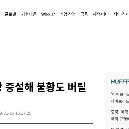
글로벌
기후대응
Who Is?
기업·산업
금융
시장·머니
시민·경
HUFF
 증설해 불황도 버틸
'하이브리드
하이브리드
중국, 미국
9-01-16 16:17:29
국의 규제에