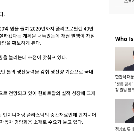
스플레
다.
300억 원을 들여 2020년까지 폴리프로필렌 40만
을 증설하겠다는 계획을 내놓았는데 채권 발행이 차질
Who Is
가량을 확보하게 된다.
을 늘리는데 초점이 맞춰져 있다.
12만 톤의 생산능력을 갖춰 생산량 기준으로 국내
한찬식 대
'정통 검사'
서관
청 출범 앞
으로 전망되고 있어 한화토탈의 실적 성장에 크게
맡아 [2026
는 엔지니어링 플라스틱의 중간재료인데 엔지니어
자동차 경량화용 소재로 수요가 늘고 있다.
정상호 롯데