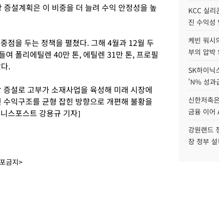
장 증설계획은 이 비중을 더 늘려 수익 안정성을 높
KCC 실리
진 수익성 
케빈 워시의
중점을 두는 정책을 펼쳤다. 그해 4월과 12월 두
부의 압박
여 폴리에틸렌 40만 톤, 에틸렌 31만 톤, 프로필
다.
SK하이닉스
'N% 성과
 증설로 고부가 소재사업을 육성해 미래 시장에
신한저축은
편 수익구조를 균형 잡힌 방향으로 개편해 불황을
금융 이어 
즈니스포스트 강용규 기자]
강원랜드 정
장 정부 
배포금지>