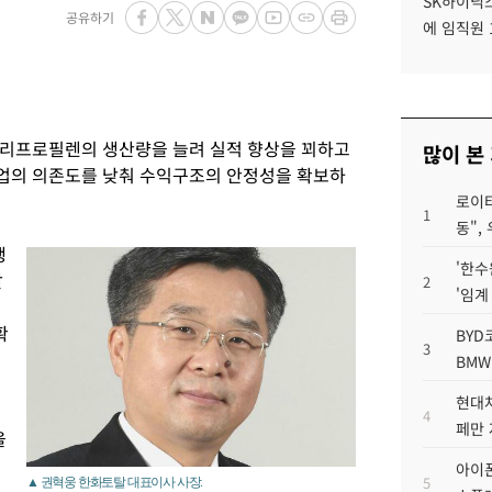
SK하이닉스
공유하기
에 임직원 
폴리프로필렌의 생산량을 늘려 실적 향상을 꾀하고
많이 본
업의 의존도를 낮춰 수익구조의 안정성을 확보하
로이터
1
동",
행
'한수
할
2
'임계
확
BYD
3
BMW
현대차
4
페만 
을
아이폰
5
▲ 권혁웅 한화토탈 대표이사 사장.