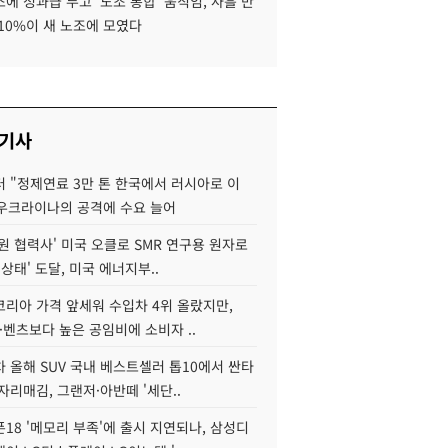
에 성과급 두고 '노조 통합' 움직임, 사흘 만
10%이 새 노조에 모였다
 기사
 "정제연료 3만 톤 한국에서 러시아로 이
 우크라이나의 공격에 수요 늘어
원 협력사' 미국 오클로 SMR 연구용 원자로
 상태' 도달, 미국 에너지부..
코리아 가격 앞세워 수입차 4위 올랐지만,
·벤츠보다 높은 공임비에 소비자 ..
 올해 SUV 국내 베스트셀러 톱10에서 싼타
자리매김, 그랜저·아반떼 '세단..
18 '메모리 부족'에 출시 지연되나, 삼성디