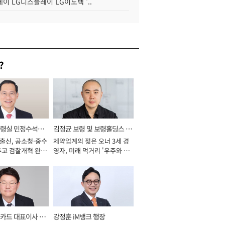
이 LG디스플레이 LG이노텍 '..
?
통령실 민정수석비
김정균 보령 및 보령홀딩스 대
 출신, 공소청·중수
제약업계의 젊은 오너 3세 경
표이사 사장
두고 검찰개혁 완수
영자, 미래 먹거리 '우주와 헬
년]
스케어' 공들여 [2026년]
카드 대표이사 사
강정훈 iM뱅크 행장