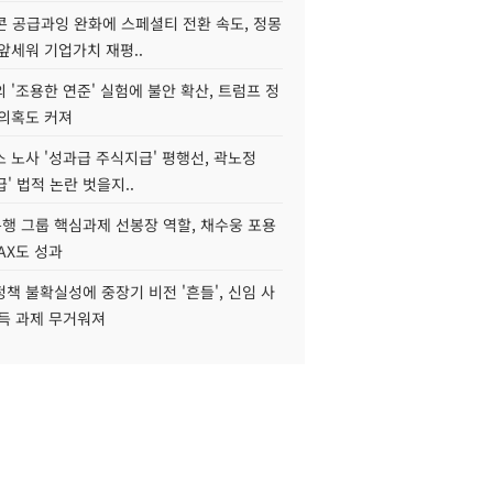
콘 공급과잉 완화에 스페셜티 전환 속도, 정몽
앞세워 기업가치 재평..
 '조용한 연준' 실험에 불안 확산, 트럼프 정
 의혹도 커져
 노사 '성과급 주식지급' 평행선, 곽노정
급' 법적 논란 벗을지..
행 그룹 핵심과제 선봉장 역할, 채수웅 포용
AX도 성과
책 불확실성에 중장기 비전 '흔들', 신임 사
설득 과제 무거워져