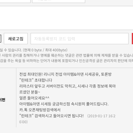
 수 있습니다. (현재 0 byte / 최대 400byte)
다른 사람의 권리를 침해하거나 명예를 훼손하는 댓글은 관련 법률에 의해 제재를 받을 수 있습니
쾌감을 주는 욕설 등 비하하는 단어가 내용에 포함되거나 인신공격성 글은 관리자의 판단에 의해
전섭 최대인원! 리니지 전섭 아이템&아덴 시세공유, 토론방
"린테크" 초대합니다
리마스터 앞두고 서버이전도 막히고, 시세나 각종 정보에 목마
르셨던 분들~
얼른 들어오세요^^
이펀
아이템&아덴 시세등 궁금하신점 속시원히 풀어드립니다.
카.톡 오픈채팅방검색에서
"린테크" 검색하시고 들어오시면 됩니다!
(2019-01-17 16:2
0:00)