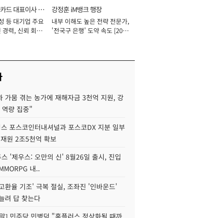
카드 대표이사 사
강정훈 iM뱅크 행장
성 등 대기업 주요
내부 이해도 높은 전략 전문가,
 경력, 신뢰 회복
'전국구 은행' 도약 속도 [2026
[2026년]
년]
사
 가뭄 겪는 농가에 재해자금 3천억 지원, 강
 역량 집중"
스 포스코인터내셔널과 포스코DX 지분 일부
 재원 2조5천억 확보
투스 '제우스: 오만의 신' 8월26일 출시, 진입
MMORPG 내..
고환율 기조' 극복 절실, 조좌진 '인바운드'
늘려 답 찾는다
정말] 민주당 민병덕 "홈플러스 정상화될 때까