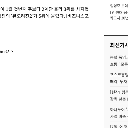
정상호 롯데
’이 1월 첫번째 주보다 2계단 올라 3위를 차지했
LG·현대·삼
장
웹젠의 ‘뮤오리진2’가 5위에 올랐다. [비즈니스포
카드사 30년
에 '초집중' 
최신기
배포금지>
농협 폭염과
호동 "모든
포스코홀딩
매각, 투자
[현장] 컴
장벽 낮춘 
하나투어 '
사업 비중 
[7일 오!