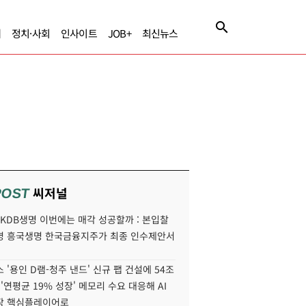
제
정치·사회
인사이트
JOB+
최신뉴스
씨저널
POST
' KDB생명 이번에는 매각 성공할까 : 본입찰
명 흥국생명 한국금융지주가 최종 인수제안서
 '용인 D램-청주 낸드' 신규 팹 건설에 54조
 '연평균 19% 성장' 메모리 수요 대응해 AI
장 핵심플레이어로