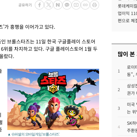
공유하기
롯데케미칼
업이익 11
편으로 체
’가 흥행을 이어가고 있다.
인 브롤스타즈는 11일 한국 구글플레이 스토어
6위를 차지하고 있다. 구글 플레이스토어 1월 두
많이 본
올랐다.
로이터
출
1
동",
삼성전
2
권가 
미국 
3
는 위
이
펄
SK하
4
중
주환원
▲ 슈퍼셀의 모바일게임 '브롤스타즈'.