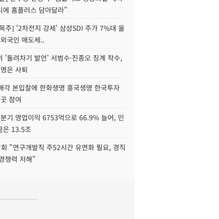
니에 홈플러스 담아달라"
목주] '2차전지 강세' 삼성SDI 주가 7%대 올
 외국인 매도세..
 '돌려차기 발언' 서범수·진종오 징계 착수,
2명은 사퇴
 매각 본입찰에 한화생명 흥국생명 한국투자
3곳 참여
분기 영업이익 6753억으로 66.9% 늘어, 민
은 13.5조
회 "연구개발직 주52시간 유연화 필요, 경직
경쟁력 저해"