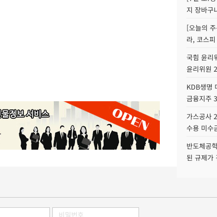
지 장바구
[오늘의 주
라, 코스피
국힘 윤리위
윤리위원 
KDB생명
금융지주 
가스공사 2
수용 미수금
반도체공학
된 규제가 