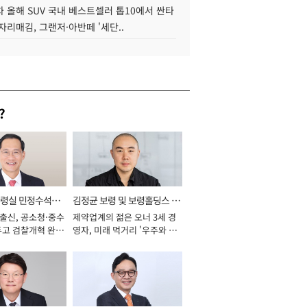
 올해 SUV 국내 베스트셀러 톱10에서 싼타
자리매김, 그랜저·아반떼 '세단..
?
통령실 민정수석비
김정균 보령 및 보령홀딩스 대
 출신, 공소청·중수
제약업계의 젊은 오너 3세 경
표이사 사장
두고 검찰개혁 완수
영자, 미래 먹거리 '우주와 헬
년]
스케어' 공들여 [2026년]