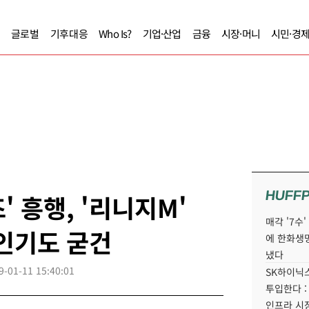
글로벌
기후대응
Who Is?
기업·산업
금융
시장·머니
시민·경
HUFF
 흥행, '리니지M'
매각 '7수
인기도 굳건
에 한화생
냈다
9-01-11 15:40:01
SK하이닉스
투입한다 :
인프라 시