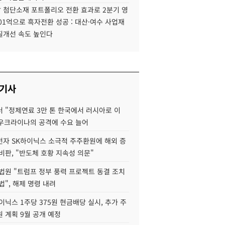
 첨단소재 포트폴리오 전환 효과로 2분기 영
01억으로 흑자전환 성공 : 대산·여수 사업재
질개선 속도 높인다
 기사
 "정제연료 3만 톤 한국에서 러시아로 이
 우크라이나의 공격에 수요 늘어
자 SK하이닉스 소극적 주주환원에 해외 증
비판, "반도체 호황 지속성 의문"
법원 "트럼프 정부 풍력 프로젝트 동결 조치
법", 해제 명령 내려
이닉스 1주당 375원 현금배당 실시, 추가 주
 계획 9월 공개 예정