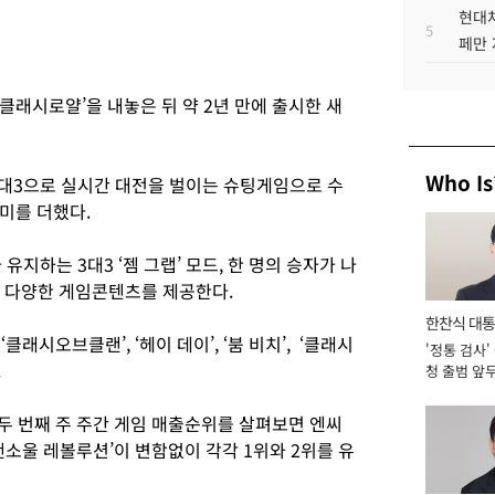
현대차
5
페만 
래시로얄’을 내놓은 뒤 약 2년 만에 출시한 새
Who Is
3대3으로 실시간 대전을 벌이는 슈팅게임으로 수
미를 더했다.
유지하는 3대3 ‘젬 그랩’ 모드, 한 명의 승자가 나
 등 다양한 게임콘텐츠를 제공한다.
한찬식 대
래시오브클랜’, ‘헤이 데이’, ‘붐 비치’, ‘클래시
'정통 검사'
서관
.
청 출범 앞
맡아 [2026
두 번째 주 주간 게임 매출순위를 살펴보면 엔씨
앤소울 레볼루션’이 변함없이 각각 1위와 2위를 유