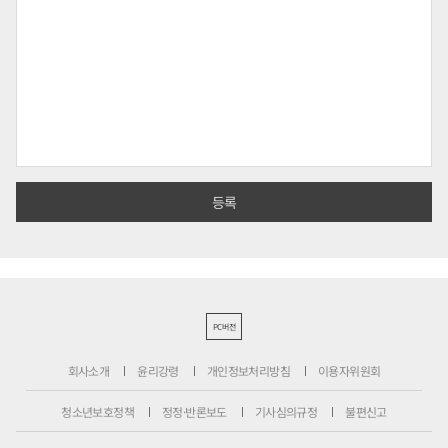
PC버전
회사소개
윤리강령
개인정보처리방침
이용자위원회
청소년보호정책
정정·반론보도
기사심의규정
불편신고