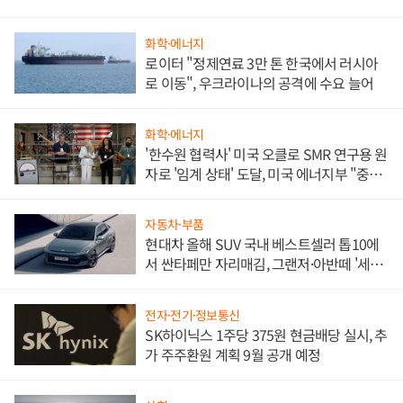
화학·에너지
로이터 "정제연료 3만 톤 한국에서 러시아
로 이동", 우크라이나의 공격에 수요 늘어
화학·에너지
'한수원 협력사' 미국 오클로 SMR 연구용 원
자로 '임계 상태' 도달, 미국 에너지부 "중요
한 이정표"
자동차·부품
현대차 올해 SUV 국내 베스트셀러 톱10에
서 싼타페만 자리매김, 그랜저·아반떼 '세단
쌍끌이'로 내수 방어
전자·전기·정보통신
SK하이닉스 1주당 375원 현금배당 실시, 추
가 주주환원 계획 9월 공개 예정