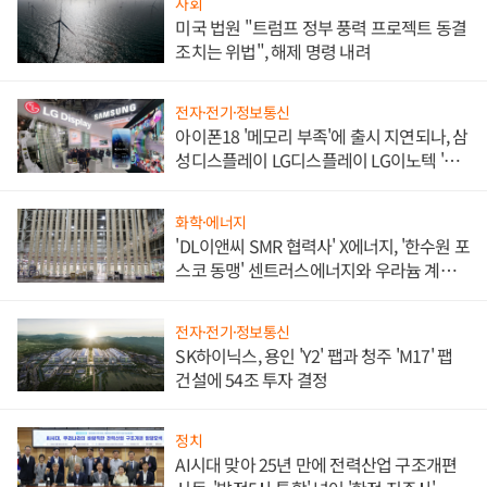
사회
미국 법원 "트럼프 정부 풍력 프로젝트 동결
조치는 위법", 해제 명령 내려
전자·전기·정보통신
아이폰18 '메모리 부족'에 출시 지연되나, 삼
성디스플레이 LG디스플레이 LG이노텍 '탈
애플' 수익 다각화 속도
화학·에너지
'DL이앤씨 SMR 협력사' X에너지, '한수원 포
스코 동맹' 센트러스에너지와 우라늄 계약
체결
전자·전기·정보통신
SK하이닉스, 용인 'Y2' 팹과 청주 'M17' 팹
건설에 54조 투자 결정
정치
AI시대 맞아 25년 만에 전력산업 구조개편