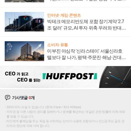
자 불만 폭발
인터넷·게임·콘텐츠
빅테크 메모리반도체 포함 장기계약 '2.7
조 달러' 규모, AI 투자 위축 우려와 반대
신호
소비자·유통
이부진 야심작 '신라스테이' 서울신라호
텔보다 잘 나가, 평택·주문진·해남·건대로
성장판 더 넓힌다
기사댓글
0
개
200자까지 쓰실 수 있습니다. (현재 0 byte / 최대 400byte)
저작권 등 다른 사람의 권리를 침해하거나 명예를 훼손하는 댓글은 관련 법률에 의해 제재
를 받을 수 있습니다.
타인에게 불쾌감을 주는 욕설 등 비하하는 단어가 내용에 포함되거나 인신공격성 글은 관
리자의 판단에 의해 삭제 합니다.