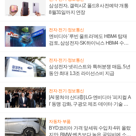
삼성전자, 갤럭시Z 폴드8 사전예약 개통
8월31일까지 연장
전자·전기·정보통신
엔비디아 '루빈 울트라'에도 HBM4 탑재
검토, 삼성전자·SK하이닉스 HBM4 수율
에 주도권 갈린다
전자·전기·정보통신
삼성전자 넷리스트와 특허분쟁 매듭, 5년
동안 최대 1.3조 라이선스비 지급
전자·전기·정보통신
[AI 뭉쳐야 산다⑧] LG·엔비디아 '피지컬 A
I' 동맹 강화, 구광모 제조·데이터·기술 결
집해 종합 로보틱스 기업으로
자동차·부품
BYD코리아 가격 앞세워 수입차 4위 올랐
지만, BMW·벤츠보다 높은 공임비에 소비