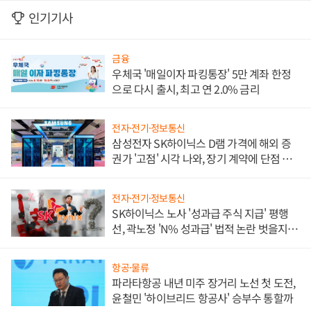
인기기사
금융
우체국 '매일이자 파킹통장' 5만 계좌 한정
으로 다시 출시, 최고 연 2.0% 금리
전자·전기·정보통신
삼성전자 SK하이닉스 D램 가격에 해외 증
권가 '고점' 시각 나와, 장기 계약에 단점 부
각
전자·전기·정보통신
SK하이닉스 노사 '성과급 주식 지급' 평행
선, 곽노정 'N% 성과급' 법적 논란 벗을지 주
목
항공·물류
파라타항공 내년 미주 장거리 노선 첫 도전,
윤철민 '하이브리드 항공사' 승부수 통할까