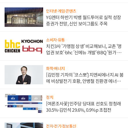
인터넷·게임·콘텐츠
YG엔터 하반기 빅뱅 월드투어로 실적 성장
증권가 전망, 신인 보이그룹도 주목
소비자·유통
치킨3사 '가맹점 상생' 비교해보니, 교촌 '영
업권 보호'·bhc '신메뉴 개발'·BBQ '원가 부
담'
화학·에너지
[김민정 기자의 '코스뽀'] 지엔씨에너지 AI 붐
에 비상발전기 호황, 안병철 친환경 에너지
발전전문기업 향한다
정치
[여론조사꽃] 민주당 당대표 선호도 정청래
30.5%·김민석 29.6%, 0.9%p 초접전
전자·전기·정보통신