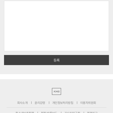
PC버전
회사소개
윤리강령
개인정보처리방침
이용자위원회
청소년보호정책
정정·반론보도
기사심의규정
불편신고