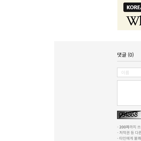
댓글 (0)
-
200자
까지 쓰실
- 저작권 등 
- 타인에게 불