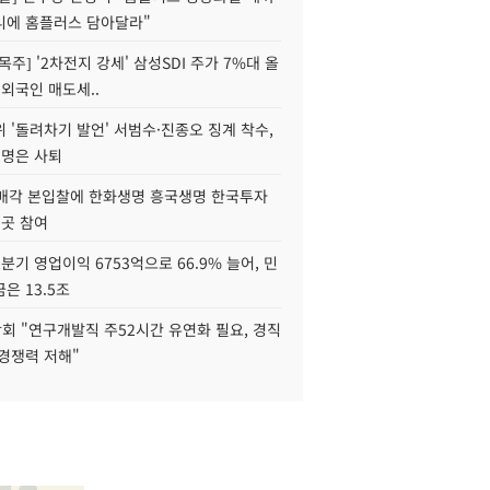
니에 홈플러스 담아달라"
목주] '2차전지 강세' 삼성SDI 주가 7%대 올
 외국인 매도세..
 '돌려차기 발언' 서범수·진종오 징계 착수,
2명은 사퇴
 매각 본입찰에 한화생명 흥국생명 한국투자
3곳 참여
분기 영업이익 6753억으로 66.9% 늘어, 민
은 13.5조
회 "연구개발직 주52시간 유연화 필요, 경직
경쟁력 저해"