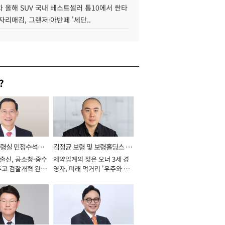
 올해 SUV 국내 베스트셀러 톱10에서 싼타
자리매김, 그랜저·아반떼 '세단..
?
통령실 민정수석비
김정균 보령 및 보령홀딩스 대
 출신, 공소청·중수
제약업계의 젊은 오너 3세 경
표이사 사장
두고 검찰개혁 완수
영자, 미래 먹거리 '우주와 헬
년]
스케어' 공들여 [2026년]