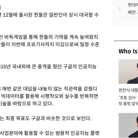
현대차
개
5
페만 
년 12월에 출시된 한돌은 일반인이 상시 대국할 수
인 바둑게임을 통해 한돌의 기력을 계속 높여왔지
한돌이 이번에 프로기사까지 이김으로써 일정 수준
Who Is
016년 국내외에 큰 충격을 줬던 구글의 인공지능
서 매번 같은 대답을 내놓지 않는 직관력을 갖췄다
한찬식 대
로 빅데이터를 활용해 시행착오와 실수를 반복하면
'정통 검사'
서관
기술을 바탕으로 하고 있다.
청 출범 앞
맡아 [2026
는 최종 목표도 구글과 비슷한 것으로 보인다.
사업분야에 활용할 수 있는 범용적 인공지능 플랫