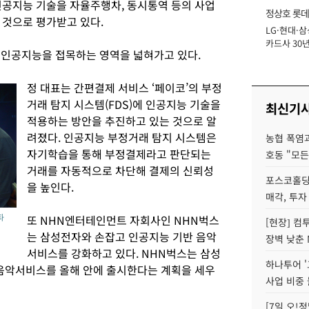
인공지능 기술을 자율주행차, 동시통역 등의 사업
정상호 롯데
 것으로 평가받고 있다.
LG·현대·삼
장
카드사 30년
 인공지능을 접목하는 영역을 넓혀가고 있다.
에 '초집중' 
정 대표는 간편결제 서비스 ‘페이코’의 부정
거래 탐지 시스템(FDS)에 인공지능 기술을
최신기
적용하는 방안을 추진하고 있는 것으로 알
려졌다. 인공지능 부정거래 탐지 시스템은
농협 폭염과
자기학습을 통해 부정결제라고 판단되는
호동 "모든
거래를 자동적으로 차단해 결제의 신뢰성
포스코홀딩
을 높인다.
매각, 투자
또 NHN엔터테인먼트 자회사인 NHN벅스
파
[현장] 컴
는 삼성전자와 손잡고 인공지능 기반 음악
장벽 낮춘 
서비스를 강화하고 있다. NHN벅스는 삼성
하나투어 '
 음악서비스를 올해 안에 출시한다는 계획을 세우
사업 비중 
[7일 오!