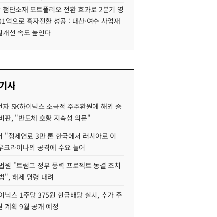
 첨단소재 포트폴리오 전환 효과로 2분기 영
01억으로 흑자전환 성공 : 대산·여수 사업재
질개선 속도 높인다
 기사
자 SK하이닉스 소극적 주주환원에 해외 증
비판, "반도체 호황 지속성 의문"
 "정제연료 3만 톤 한국에서 러시아로 이
 우크라이나의 공격에 수요 늘어
법원 "트럼프 정부 풍력 프로젝트 동결 조치
법", 해제 명령 내려
이닉스 1주당 375원 현금배당 실시, 추가 주
 계획 9월 공개 예정