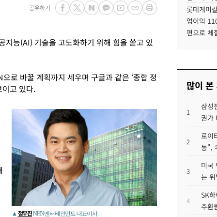
공유하기
롯데케미칼
업이익 11
편으로 체
능(AI) 기술을 고도화하기 위해 힘을 쏟고 있
으로 바꿀 계획까지 세우며 구글과 같은 ‘종합 정
많이 본
보이고 있다.
삼성전
1
권가 
로이터
2
동",
게
미국 
대
3
는 위
SK하
4
주환원
정우진
▲
NHN엔터테인먼트 대표이사.