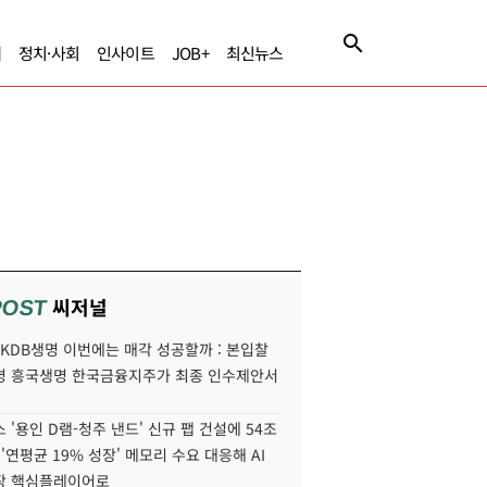
제
정치·사회
인사이트
JOB+
최신뉴스
씨저널
POST
' KDB생명 이번에는 매각 성공할까 : 본입찰
명 흥국생명 한국금융지주가 최종 인수제안서
 '용인 D램-청주 낸드' 신규 팹 건설에 54조
 '연평균 19% 성장' 메모리 수요 대응해 AI
장 핵심플레이어로