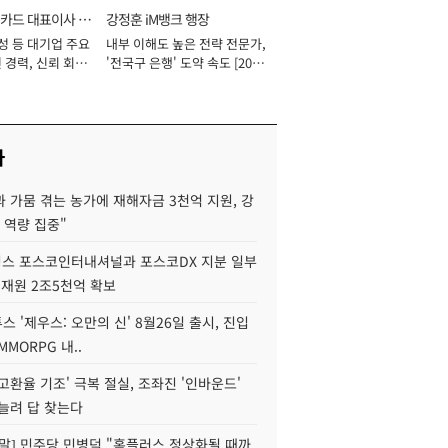
카드 대표이사 사
강정훈 iM뱅크 행장
성 등 대기업 주요
내부 이해도 높은 전략 전문가,
 경력, 신뢰 회복
'전국구 은행' 도약 속도 [2026
[2026년]
년]
사
 가뭄 겪는 농가에 재해자금 3천억 지원, 강
 역량 집중"
스 포스코인터내셔널과 포스코DX 지분 일부
 재원 2조5천억 확보
투스 '제우스: 오만의 신' 8월26일 출시, 진입
MMORPG 내..
고환율 기조' 극복 절실, 조좌진 '인바운드'
늘려 답 찾는다
정말] 민주당 민병덕 "홈플러스 정상화될 때까