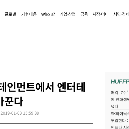
글로벌
기후대응
Who Is?
기업·산업
금융
시장·머니
시민·경
HUFF
터테인먼트에서 엔터테
매각 '7수
바꾼다
에 한화생
냈다
2019-01-03 15:59:39
SK하이닉스
투입한다 :
인프라 시