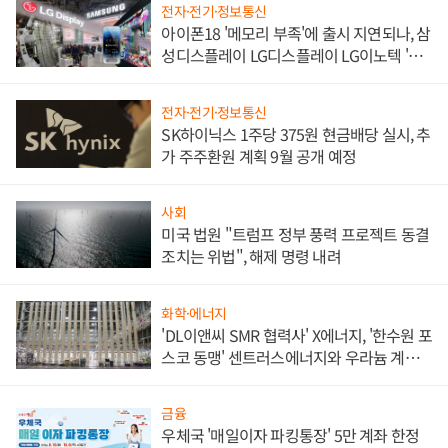
전자·전기·정보통신
아이폰18 '메모리 부족'에 출시 지연되나, 삼
성디스플레이 LG디스플레이 LG이노텍 '탈
애플' 수익 다각화 속도
전자·전기·정보통신
SK하이닉스 1주당 375원 현금배당 실시, 추
가 주주환원 계획 9월 공개 예정
사회
미국 법원 "트럼프 정부 풍력 프로젝트 동결
조치는 위법", 해제 명령 내려
화학·에너지
'DL이앤씨 SMR 협력사' X에너지, '한수원 포
스코 동맹' 센트러스에너지와 우라늄 계약
체결
금융
우체국 '매일이자 파킹통장' 5만 계좌 한정