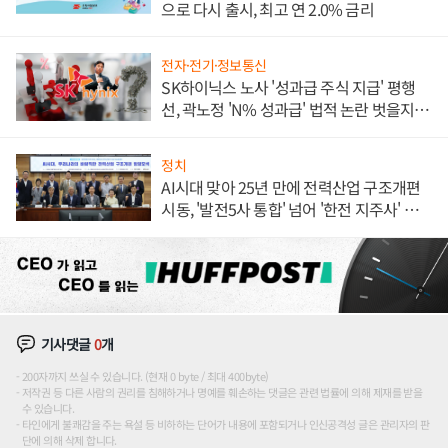
으로 다시 출시, 최고 연 2.0% 금리
전자·전기·정보통신
SK하이닉스 노사 '성과급 주식 지급' 평행
선, 곽노정 'N% 성과급' 법적 논란 벗을지 주
목
정치
AI시대 맞아 25년 만에 전력산업 구조개편
시동, '발전5사 통합' 넘어 '한전 지주사' 재편
론도
기사댓글
0
개
200자까지 쓰실 수 있습니다. (현재 0 byte / 최대 400byte)
저작권 등 다른 사람의 권리를 침해하거나 명예를 훼손하는 댓글은 관련 법률에 의해 제재를 받을
수 있습니다.
타인에게 불쾌감을 주는 욕설 등 비하하는 단어가 내용에 포함되거나 인신공격성 글은 관리자의 판
단에 의해 삭제 합니다.