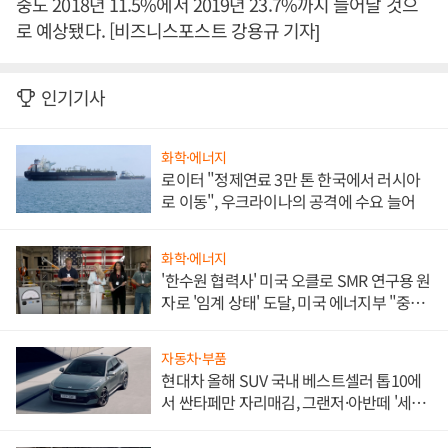
중도 2018년 11.5%에서 2019년 23.7%까지 늘어날 것으
로 예상됐다. [비즈니스포스트 강용규 기자]
인기기사
화학·에너지
로이터 "정제연료 3만 톤 한국에서 러시아
로 이동", 우크라이나의 공격에 수요 늘어
화학·에너지
'한수원 협력사' 미국 오클로 SMR 연구용 원
자로 '임계 상태' 도달, 미국 에너지부 "중요
한 이정표"
자동차·부품
현대차 올해 SUV 국내 베스트셀러 톱10에
서 싼타페만 자리매김, 그랜저·아반떼 '세단
쌍끌이'로 내수 방어