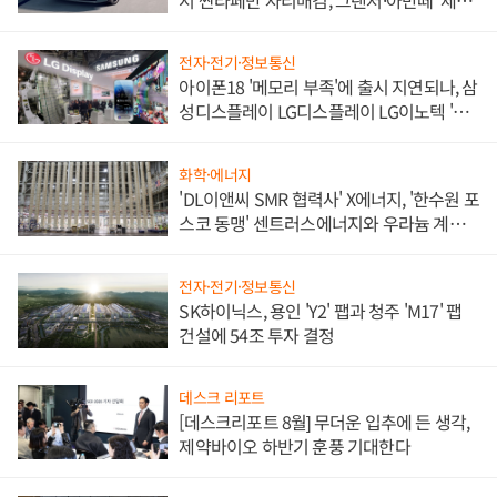
쌍끌이'로 내수 방어
전자·전기·정보통신
아이폰18 '메모리 부족'에 출시 지연되나, 삼
성디스플레이 LG디스플레이 LG이노텍 '탈
애플' 수익 다각화 속도
화학·에너지
'DL이앤씨 SMR 협력사' X에너지, '한수원 포
스코 동맹' 센트러스에너지와 우라늄 계약
체결
전자·전기·정보통신
SK하이닉스, 용인 'Y2' 팹과 청주 'M17' 팹
건설에 54조 투자 결정
데스크 리포트
[데스크리포트 8월] 무더운 입추에 든 생각,
제약바이오 하반기 훈풍 기대한다