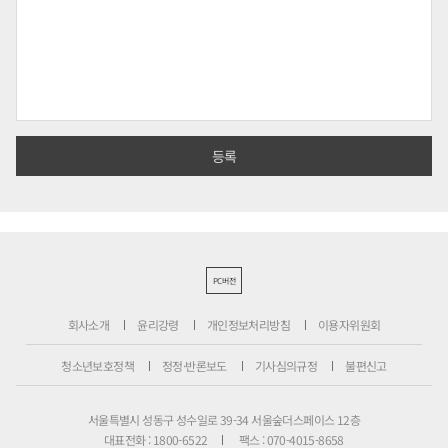
PC버전
회사소개
윤리강령
개인정보처리방침
이용자위원회
청소년보호정책
정정·반론보도
기사심의규정
불편신고
서울특별시 성동구 성수일로 39-34 서울숲더스페이스 12층
대표전화 : 1800-6522
팩스 : 070-4015-8658