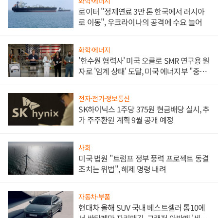
화학·에너지
로이터 "정제연료 3만 톤 한국에서 러시아
로 이동", 우크라이나의 공격에 수요 늘어
화학·에너지
'한수원 협력사' 미국 오클로 SMR 연구용 원
자로 '임계 상태' 도달, 미국 에너지부 "중요
한 이정표"
전자·전기·정보통신
SK하이닉스 1주당 375원 현금배당 실시, 추
가 주주환원 계획 9월 공개 예정
사회
미국 법원 "트럼프 정부 풍력 프로젝트 동결
조치는 위법", 해제 명령 내려
자동차·부품
현대차 올해 SUV 국내 베스트셀러 톱10에
서 싼타페만 자리매김, 그랜저·아반떼 '세단