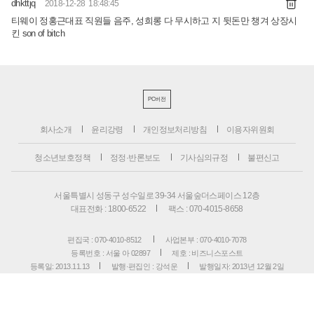
dhkttjq
2018-12-28 18:48:45
티웨이 정홍근대표 직원들 음주, 성희롱 다 무시하고 지 뒷돈만 챙겨 상장시
킨 son of bitch
PC버전
회사소개
윤리강령
개인정보처리방침
이용자위원회
청소년보호정책
정정·반론보도
기사심의규정
불편신고
서울특별시 성동구 성수일로 39-34 서울숲더스페이스 12층
대표전화 : 1800-6522
팩스 : 070-4015-8658
편집국 : 070-4010-8512
사업본부 : 070-4010-7078
등록번호 : 서울 아 02897
제호 : 비즈니스포스트
등록일: 2013.11.13
발행·편집인 : 강석운
발행일자: 2013년 12월 2일
청소년보호책임자 : 강석운
ISSN : 2636-171X
Copyright ⓒ
B
USINESSPOST
. All rights reserved.