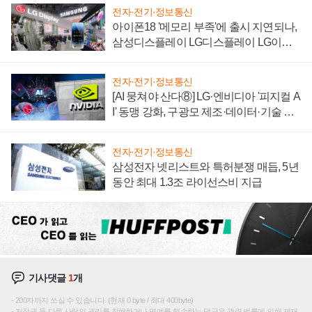
전자·전기·정보통신
아이폰18 '메모리 부족'에 출시 지연되나,
삼성디스플레이 LG디스플레이 LG이노
텍 '탈애플' 수익 다각화 속도
전자·전기·정보통신
[AI 뭉쳐야 산다⑧] LG·엔비디아 '피지컬 A
I' 동맹 강화, 구광모 제조·데이터·기술 결
집해 종합 로보틱스 기업으로
전자·전기·정보통신
삼성전자 넷리스트와 특허분쟁 매듭, 5년
동안 최대 1.3조 라이선스비 지급
기사댓글
1
개
200자까지 쓰실 수 있습니다. (현재 0 byte / 최대 400byte)
저작권 등 다른 사람의 권리를 침해하거나 명예를 훼손하는 댓글은 관련 법률에 의해 제재