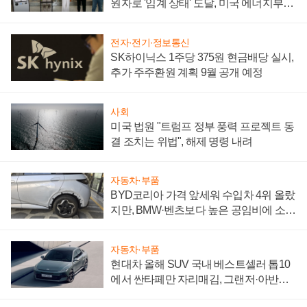
원자로 '임계 상태' 도달, 미국 에너지부
"중요한 이정표"
전자·전기·정보통신
SK하이닉스 1주당 375원 현금배당 실시,
추가 주주환원 계획 9월 공개 예정
사회
미국 법원 "트럼프 정부 풍력 프로젝트 동
결 조치는 위법", 해제 명령 내려
자동차·부품
BYD코리아 가격 앞세워 수입차 4위 올랐
지만, BMW·벤츠보다 높은 공임비에 소비
자 불만 폭발
자동차·부품
현대차 올해 SUV 국내 베스트셀러 톱10
에서 싼타페만 자리매김, 그랜저·아반떼
'세단 쌍끌이'로 내수 방어