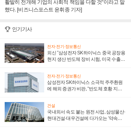
활발히 전개해 기업의 사회적 책임을 다할 것”이라고 말
했다. [비즈니스포스트 윤휘종 기자]
인기기사
전자·전기·정보통신
외신 "삼성전자 SK하이닉스 중국 공장용
현지 생산 반도체 장비 시험, 미국 수출통
제 대비"
전자·전기·정보통신
삼성전자 SK하이닉스 소극적 주주환원
에 해외 증권가 비판, "반도체 호황 지속
성 의문"
건설
국내외서 속도 붙는 원전 사업, 삼성물산·
현대건설·대우건설에 다가오는 '약속의
시간'