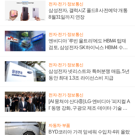
전자·전기·정보통신
삼성전자, 갤럭시Z 폴드8 사전예약 개통
8월31일까지 연장
전자·전기·정보통신
엔비디아 '루빈 울트라'에도 HBM4 탑재
검토, 삼성전자·SK하이닉스 HBM4 수율
에 주도권 갈린다
전자·전기·정보통신
삼성전자 넷리스트와 특허분쟁 매듭, 5년
동안 최대 1.3조 라이선스비 지급
전자·전기·정보통신
[AI 뭉쳐야 산다⑧] LG·엔비디아 '피지컬 A
I' 동맹 강화, 구광모 제조·데이터·기술 결
집해 종합 로보틱스 기업으로
자동차·부품
BYD코리아 가격 앞세워 수입차 4위 올랐