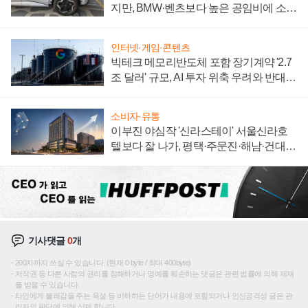
지만, BMW·벤츠보다 높은 공임비에 소비
자 불만 폭발
인터넷·게임·콘텐츠
빅테크 메모리반도체 포함 장기계약 '2.7
조 달러' 규모, AI 투자 위축 우려와 반대
신호
소비자·유통
이부진 야심작 '신라스테이' 서울신라호
텔보다 잘 나가, 평택·주문진·해남·건대로
성장판 더 넓힌다
기사댓글
0
개
200자까지 쓰실 수 있습니다. (현재 0 byte / 최대 400byte)
저작권 등 다른 사람의 권리를 침해하거나 명예를 훼손하는 댓글은 관련 법률에 의해 제재
를 받을 수 있습니다.
타인에게 불쾌감을 주는 욕설 등 비하하는 단어가 내용에 포함되거나 인신공격성 글은 관
리자의 판단에 의해 삭제 합니다.