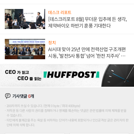
데스크 리포트
[데스크리포트 8월] 무더운 입추에 든 생각,
제약바이오 하반기 훈풍 기대한다
정치
AI시대 맞아 25년 만에 전력산업 구조개편
시동, '발전5사 통합' 넘어 '한전 지주사' 재편
론도
기사댓글
0
개
200자까지 쓰실 수 있습니다. (현재 0 byte / 최대 400byte)
저작권 등 다른 사람의 권리를 침해하거나 명예를 훼손하는 댓글은 관련 법률에 의해 제재를 받을
수 있습니다.
타인에게 불쾌감을 주는 욕설 등 비하하는 단어가 내용에 포함되거나 인신공격성 글은 관리자의 판
단에 의해 삭제 합니다.