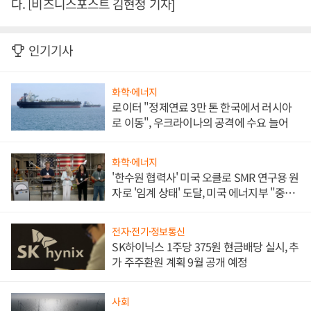
다. [비즈니스포스트 김현정 기자]
인기기사
화학·에너지
로이터 "정제연료 3만 톤 한국에서 러시아
로 이동", 우크라이나의 공격에 수요 늘어
화학·에너지
'한수원 협력사' 미국 오클로 SMR 연구용 원
자로 '임계 상태' 도달, 미국 에너지부 "중요
한 이정표"
전자·전기·정보통신
SK하이닉스 1주당 375원 현금배당 실시, 추
가 주주환원 계획 9월 공개 예정
사회