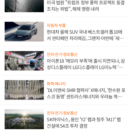
미국 법원 "트럼프 정부 풍력 프로젝트 동결
조치는 위법", 해제 명령 내려
자동차·부품
현대차 올해 SUV 국내 베스트셀러 톱10에
서 싼타페만 자리매김, 그랜저·아반떼 '세단
쌍끌이'로 내수 방어
전자·전기·정보통신
아이폰18 '메모리 부족'에 출시 지연되나, 삼
성디스플레이 LG디스플레이 LG이노텍 '탈
애플' 수익 다각화 속도
화학·에너지
'DL이앤씨 SMR 협력사' X에너지, '한수원 포
스코 동맹' 센트러스에너지와 우라늄 계약
체결
전자·전기·정보통신
SK하이닉스, 용인 'Y2' 팹과 청주 'M17' 팹
건설에 54조 투자 결정