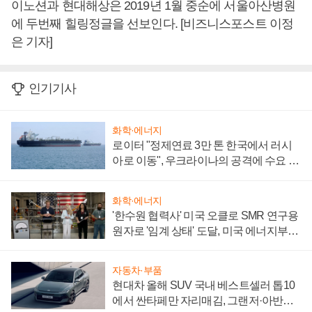
이노션과 현대해상은 2019년 1월 중순에 서울아산병원
에 두번째 힐링정글을 선보인다. [비즈니스포스트 이정
은 기자]
인기기사
화학·에너지
로이터 "정제연료 3만 톤 한국에서 러시
아로 이동", 우크라이나의 공격에 수요 늘
어
화학·에너지
'한수원 협력사' 미국 오클로 SMR 연구용
원자로 '임계 상태' 도달, 미국 에너지부
"중요한 이정표"
자동차·부품
현대차 올해 SUV 국내 베스트셀러 톱10
에서 싼타페만 자리매김, 그랜저·아반떼