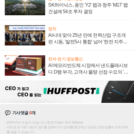
SK하이닉스, 용인 'Y2' 팹과 청주 'M17' 팹
건설에 54조 투자 결정
정치
AI시대 맞아 25년 만에 전력산업 구조개
편 시동, '발전5사 통합' 넘어 '한전 지주사'
재편론도
전자·전기·정보통신
AI 메모리반도체 시장에서 낸드플래시보
다 D램 부각, 고객사 물량 선점 수요의 '우
선순위'
기사댓글
0
개
200자까지 쓰실 수 있습니다. (현재 0 byte / 최대 400byte)
저작권 등 다른 사람의 권리를 침해하거나 명예를 훼손하는 댓글은 관련 법률에 의해 제재
를 받을 수 있습니다.