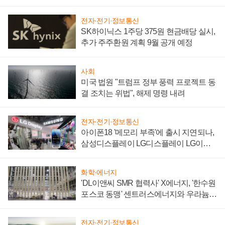
'세단 쌍끌이'로 내수 방어
전자·전기·정보통신
SK하이닉스 1주당 375원 현금배당 실시,
추가 주주환원 계획 9월 공개 예정
사회
미국 법원 "트럼프 정부 풍력 프로젝트 동
결 조치는 위법", 해제 명령 내려
전자·전기·정보통신
아이폰18 '메모리 부족'에 출시 지연되나,
삼성디스플레이 LG디스플레이 LG이노
텍 '탈애플' 수익 다각화 속도
화학·에너지
'DL이앤씨 SMR 협력사' X에너지, '한수원
포스코 동맹' 센트러스에너지와 우라늄
계약 체결
전자·전기·정보통신