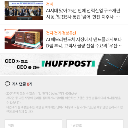
정치
AI시대 맞아 25년 만에 전력산업 구조개편
시동, '발전5사 통합' 넘어 '한전 지주사' 재편
론도
전자·전기·정보통신
AI 메모리반도체 시장에서 낸드플래시보다
D램 부각, 고객사 물량 선점 수요의 '우선순
위'
기사댓글
0
개
200자까지 쓰실 수 있습니다. (현재 0 byte / 최대 400byte)
저작권 등 다른 사람의 권리를 침해하거나 명예를 훼손하는 댓글은 관련 법률에 의해 제재를 받을
수 있습니다.
타인에게 불쾌감을 주는 욕설 등 비하하는 단어가 내용에 포함되거나 인신공격성 글은 관리자의 판
단에 의해 삭제 합니다.