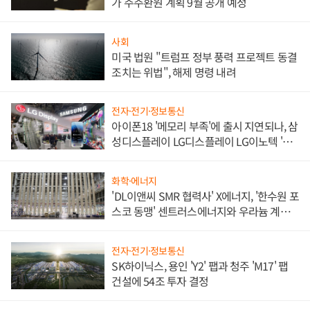
가 주주환원 계획 9월 공개 예정
사회
미국 법원 "트럼프 정부 풍력 프로젝트 동결
조치는 위법", 해제 명령 내려
전자·전기·정보통신
아이폰18 '메모리 부족'에 출시 지연되나, 삼
성디스플레이 LG디스플레이 LG이노텍 '탈
애플' 수익 다각화 속도
화학·에너지
'DL이앤씨 SMR 협력사' X에너지, '한수원 포
스코 동맹' 센트러스에너지와 우라늄 계약
체결
전자·전기·정보통신
SK하이닉스, 용인 'Y2' 팹과 청주 'M17' 팹
건설에 54조 투자 결정