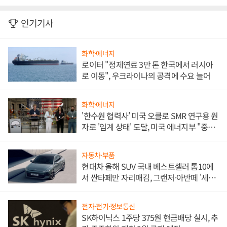
인기기사
화학·에너지
로이터 "정제연료 3만 톤 한국에서 러시아
로 이동", 우크라이나의 공격에 수요 늘어
화학·에너지
'한수원 협력사' 미국 오클로 SMR 연구용 원
자로 '임계 상태' 도달, 미국 에너지부 "중요
한 이정표"
자동차·부품
현대차 올해 SUV 국내 베스트셀러 톱10에
서 싼타페만 자리매김, 그랜저·아반떼 '세단
쌍끌이'로 내수 방어
전자·전기·정보통신
SK하이닉스 1주당 375원 현금배당 실시, 추