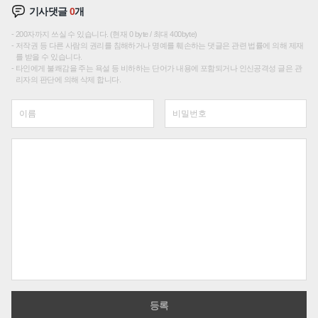
기사댓글
0
개
200자까지 쓰실 수 있습니다. (현재 0 byte / 최대 400byte)
저작권 등 다른 사람의 권리를 침해하거나 명예를 훼손하는 댓글은 관련 법률에 의해 제재
를 받을 수 있습니다.
타인에게 불쾌감을 주는 욕설 등 비하하는 단어가 내용에 포함되거나 인신공격성 글은 관
리자의 판단에 의해 삭제 합니다.