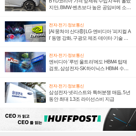
BYD코리아 가격 앞세워 수입차 4위 올랐
지만, BMW·벤츠보다 높은 공임비에 소비
자 불만 폭발
전자·전기·정보통신
[AI 뭉쳐야 산다⑧] LG·엔비디아 '피지컬 A
I' 동맹 강화, 구광모 제조·데이터·기술 결
집해 종합 로보틱스 기업으로
전자·전기·정보통신
엔비디아 '루빈 울트라'에도 HBM4 탑재
검토, 삼성전자·SK하이닉스 HBM4 수율
에 주도권 갈린다
전자·전기·정보통신
삼성전자 넷리스트와 특허분쟁 매듭, 5년
동안 최대 1.3조 라이선스비 지급