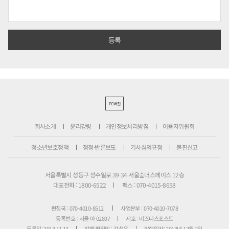
PC버전
회사소개
윤리강령
개인정보처리방침
이용자위원회
청소년보호정책
정정·반론보도
기사심의규정
불편신고
서울특별시 성동구 성수일로 39-34 서울숲더스페이스 12층
대표전화 : 1800-6522
팩스 : 070-4015-8658
편집국 : 070-4010-8512
사업본부 : 070-4010-7078
등록번호 : 서울 아 02897
제호 : 비즈니스포스트
등록일: 2013.11.13
발행·편집인 : 강석운
발행일자: 2013년 12월 2일