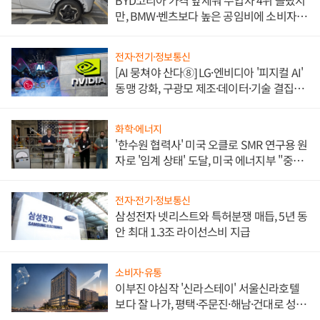
BYD코리아 가격 앞세워 수입차 4위 올랐지
만, BMW·벤츠보다 높은 공임비에 소비자
불만 폭발
전자·전기·정보통신
[AI 뭉쳐야 산다⑧] LG·엔비디아 '피지컬 AI'
동맹 강화, 구광모 제조·데이터·기술 결집
해 종합 로보틱스 기업으로
화학·에너지
'한수원 협력사' 미국 오클로 SMR 연구용 원
자로 '임계 상태' 도달, 미국 에너지부 "중요
한 이정표"
전자·전기·정보통신
삼성전자 넷리스트와 특허분쟁 매듭, 5년 동
안 최대 1.3조 라이선스비 지급
소비자·유통
이부진 야심작 '신라스테이' 서울신라호텔
보다 잘 나가, 평택·주문진·해남·건대로 성
장판 더 넓힌다