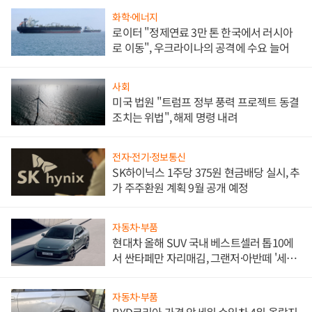
화학·에너지
로이터 "정제연료 3만 톤 한국에서 러시아
로 이동", 우크라이나의 공격에 수요 늘어
사회
미국 법원 "트럼프 정부 풍력 프로젝트 동결
조치는 위법", 해제 명령 내려
전자·전기·정보통신
SK하이닉스 1주당 375원 현금배당 실시, 추
가 주주환원 계획 9월 공개 예정
자동차·부품
현대차 올해 SUV 국내 베스트셀러 톱10에
서 싼타페만 자리매김, 그랜저·아반떼 '세단
쌍끌이'로 내수 방어
자동차·부품