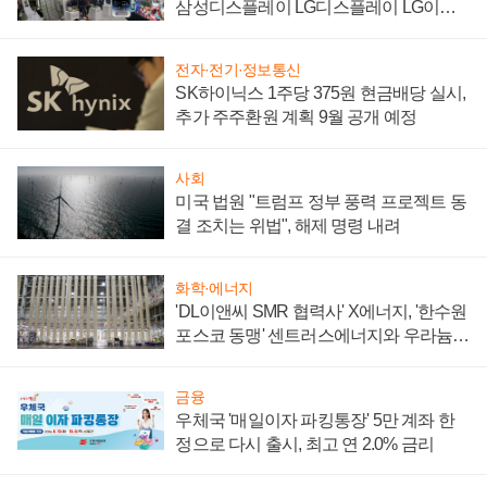
삼성디스플레이 LG디스플레이 LG이노
텍 '탈애플' 수익 다각화 속도
전자·전기·정보통신
SK하이닉스 1주당 375원 현금배당 실시,
추가 주주환원 계획 9월 공개 예정
사회
미국 법원 "트럼프 정부 풍력 프로젝트 동
결 조치는 위법", 해제 명령 내려
화학·에너지
'DL이앤씨 SMR 협력사' X에너지, '한수원
포스코 동맹' 센트러스에너지와 우라늄
계약 체결
금융
우체국 '매일이자 파킹통장' 5만 계좌 한
정으로 다시 출시, 최고 연 2.0% 금리