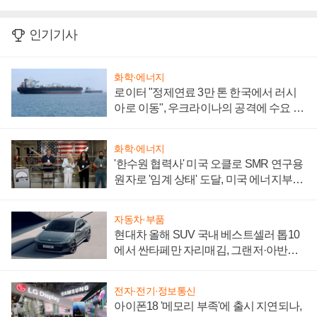
인기기사
화학·에너지
로이터 "정제연료 3만 톤 한국에서 러시
아로 이동", 우크라이나의 공격에 수요 늘
어
화학·에너지
'한수원 협력사' 미국 오클로 SMR 연구용
원자로 '임계 상태' 도달, 미국 에너지부
"중요한 이정표"
자동차·부품
현대차 올해 SUV 국내 베스트셀러 톱10
에서 싼타페만 자리매김, 그랜저·아반떼
'세단 쌍끌이'로 내수 방어
전자·전기·정보통신
아이폰18 '메모리 부족'에 출시 지연되나,