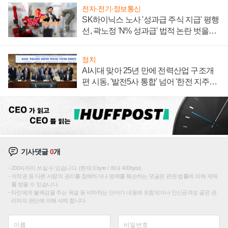
전자·전기·정보통신
SK하이닉스 노사 '성과급 주식 지급' 평행
선, 곽노정 'N% 성과급' 법적 논란 벗을지
주목
정치
AI시대 맞아 25년 만에 전력산업 구조개
편 시동, '발전5사 통합' 넘어 '한전 지주사'
재편론도
기사댓글
0
개
200자까지 쓰실 수 있습니다. (현재 0 byte / 최대 400byte)
저작권 등 다른 사람의 권리를 침해하거나 명예를 훼손하는 댓글은 관련 법률에 의해 제재
를 받을 수 있습니다.
타인에게 불쾌감을 주는 욕설 등 비하하는 단어가 내용에 포함되거나 인신공격성 글은 관
리자의 판단에 의해 삭제 합니다.