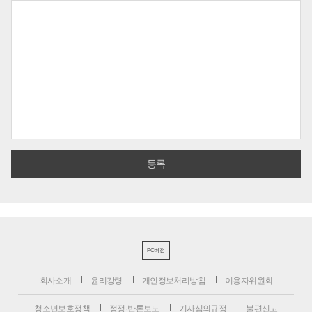
PC버전
회사소개
윤리강령
개인정보처리방침
이용자위원회
청소년보호정책
정정·반론보도
기사심의규정
불편신고