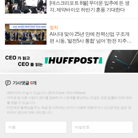
[데스크리포트 8월] 무더운 입추에 든 생
각, 제약바이오 하반기 훈풍 기대한다
정치
AI시대 맞아 25년 만에 전력산업 구조개
편 시동, '발전5사 통합' 넘어 '한전 지주사'
재편론도
기사댓글
0
개
200자까지 쓰실 수 있습니다. (현재 0 byte / 최대 400byte)
저작권 등 다른 사람의 권리를 침해하거나 명예를 훼손하는 댓글은 관련 법률에 의해 제재
를 받을 수 있습니다.
타인에게 불쾌감을 주는 욕설 등 비하하는 단어가 내용에 포함되거나 인신공격성 글은 관
리자의 판단에 의해 삭제 합니다.