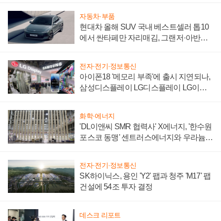
자동차·부품
현대차 올해 SUV 국내 베스트셀러 톱10
에서 싼타페만 자리매김, 그랜저·아반떼
'세단 쌍끌이'로 내수 방어
전자·전기·정보통신
아이폰18 '메모리 부족'에 출시 지연되나,
삼성디스플레이 LG디스플레이 LG이노
텍 '탈애플' 수익 다각화 속도
화학·에너지
'DL이앤씨 SMR 협력사' X에너지, '한수원
포스코 동맹' 센트러스에너지와 우라늄
계약 체결
전자·전기·정보통신
SK하이닉스, 용인 'Y2' 팹과 청주 'M17' 팹
건설에 54조 투자 결정
데스크 리포트