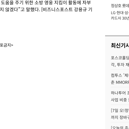
 도움을 주기 위한 소방 영웅 지킴이 활동에 자부
정상호 롯데
지 않겠다”고 말했다. [비즈니스포스트 강용규 기
LG·현대·삼
장
카드사 30년
에 '초집중' 
최신기
배포금지>
포스코홀딩
각, 투자 
컴투스 '제
춘 MMOR
하나투어 조
사업 비중 
[7일 오!
까지 장바
[오늘의 주