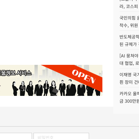
라, 코스피
국민의힘 
착수, 위원
반도체공학
된 규제가 
[AI 뭉쳐
대 협업, 
이재명 국
흰 장미 건
카카오 올해
금 300만