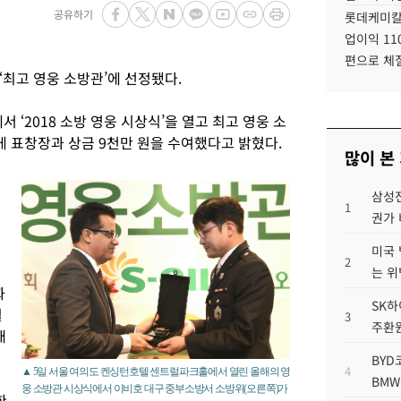
공유하기
롯데케미칼
업이익 11
편으로 체
최고 영웅 소방관’에 선정됐다.
‘2018 소방 영웅 시상식’을 열고 최고 영웅 소
게 표창장과 상금 9천만 원을 수여했다고 밝혔다.
많이 본
삼성전
1
권가 
미국 
2
는 위
화
SK하
월
3
주환원
재
BYD
4
▲ 5일 서울 여의도 켄싱턴호텔 센트럴파크홀에서 열린 올해의 영
BMW
웅 소방관 시상식에서 이비호 대구 중부소방서 소방위(오른쪽)가
한