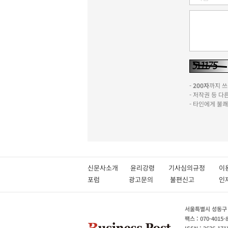
-
200자
까지 쓰실
- 저작권 등 
- 타인에게 불
신문사소개
윤리강령
기사심의규정
이
포럼
광고문의
불편신고
서울특별시 성동구 성
팩스 : 070-4015-
ISSN : 2636-171