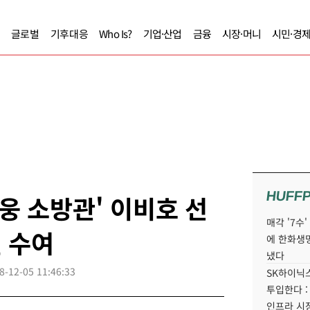
글로벌
기후대응
Who Is?
기업·산업
금융
시장·머니
시민·경
HUFF
웅 소방관' 이비호 선
매각 '7수
원 수여
에 한화생
냈다
8-12-05 11:46:33
SK하이닉스
투입한다 :
인프라 시