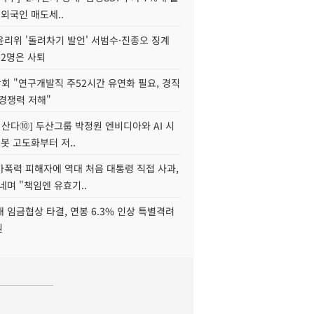
 외국인 매도세..
윤리위 '돌려차기 발언' 서범수·진종오 징계
 2명은 사퇴
회 "연구개발직 주52시간 유연화 필요, 경직
경쟁력 저해"
야 산다⑩] 두산그룹 박정원 엔비디아와 AI 시
로봇 고도화부터 저..
가폭력 피해자에 역대 처음 대통령 직접 사과,
네며 "책임엔 유효기..
 임금협상 타결, 연봉 6.3% 인상 특별격려
원