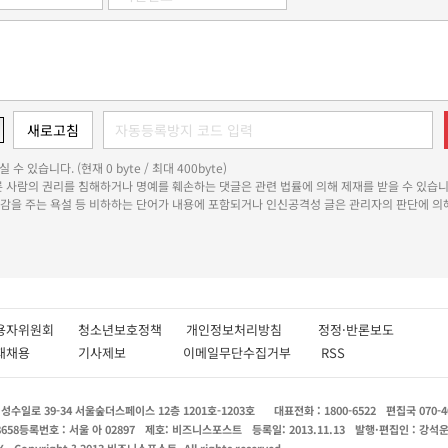
 수 있습니다. (현재 0 byte / 최대 400byte)
다른 사람의 권리를 침해하거나 명예를 훼손하는 댓글은 관련 법률에 의해 제재를 받을 수 있습니
쾌감을 주는 욕설 등 비하하는 단어가 내용에 포함되거나 인신공격성 글은 관리자의 판단에 의해
용자위원회
청소년보호정책
개인정보처리방침
정정·반론보도
인재채용
기사제보
이메일무단수집거부
RSS
수일로 39-34 서울숲더스페이스 12층 1201호-1203호
대표전화 : 1800-6522
편집국 070-4
8658
등록번호 : 서울 아 02897
제호: 비즈니스포스트
등록일: 2013.11.13
발행·편집인 : 강석
X
Copyright ? 2013 비즈니스포스트. All rights reserved.