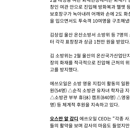
창인 여관 안으로 진입해 방화복과 헬멧 
보호장구가 녹아내려 어깨와 손에 2도 화
을 입으면서도 투숙객 10여명을 구조해냈
김상섭 울산 온산소방서 소방위 등 7명의
터 각각 표창장과 상금 1천만 원을 받았다
김 소방위는 2월 울산의 온산국가산업단
장의 화재를 적극적으로 진압해 근처의 위
고를 방지했다.
에쓰오일은 소방 영웅 지킴이 활동의 일환
원(54명) △순직 소방관 유자녀 학자금 지원
△소방관 부부 휴(休) 캠프(840명) △영웅
명) 등 체계적 후원을 지속하고 있다.
오스만 알 감디
에쓰오일 CEO는 “각종 
들의 활약을 보며 감사의 마음도 들었지만