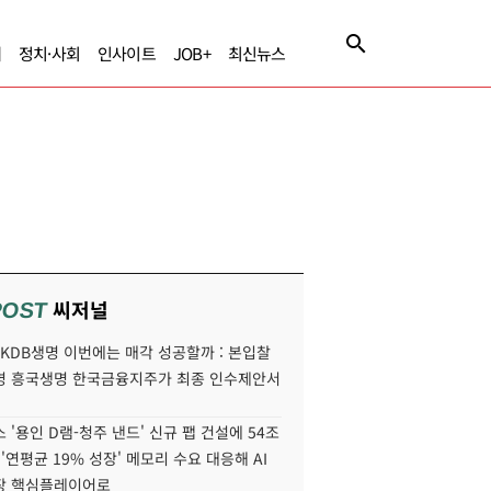
제
정치·사회
인사이트
JOB+
최신뉴스
씨저널
POST
' KDB생명 이번에는 매각 성공할까 : 본입찰
명 흥국생명 한국금융지주가 최종 인수제안서
 '용인 D램-청주 낸드' 신규 팹 건설에 54조
 '연평균 19% 성장' 메모리 수요 대응해 AI
장 핵심플레이어로