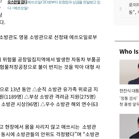
오스만 알 감디
에쓰오일 CEO로부터 표창장과 상금을 전달받고 있
로이터
등
5
다. <에쓰오일>
동",
상
다.
 소방관도 영웅 소방관으로 선정돼 에쓰오일로부
.
Who Is
지 위험물 공장밀집지역에서 발생한 자동차 부품공
험물저장공장으로 불이 번지는 것을 막아 대형 사
으로 13년 동안 △순직 소방관 유가족 위로금 지
한찬식 대
(1189명) △부상 소방관 격려금 지원(275명)
'정통 검사'
서관
 소방관 시상(96명) △우수 소방관 해외 연수(63
청 출범 앞
맡아 [2026
사고 현장에서 몸을 사리지 않고 애쓰시는 소방관
 동시에 소방관들의 안위도 걱정됐다”며 “소방관