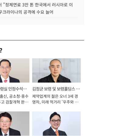
 "정제연료 3만 톤 한국에서 러시아로 이
 우크라이나의 공격에 수요 늘어
?
통령실 민정수석비
김정균 보령 및 보령홀딩스 대
 출신, 공소청·중수
제약업계의 젊은 오너 3세 경
표이사 사장
두고 검찰개혁 완수
영자, 미래 먹거리 '우주와 헬
년]
스케어' 공들여 [2026년]