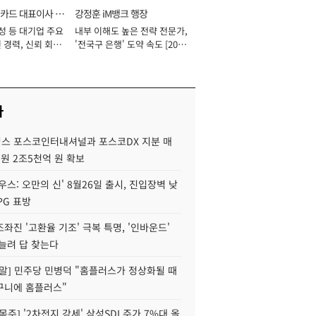
카드 대표이사 사
강정훈 iM뱅크 행장
성 등 대기업 주요
내부 이해도 높은 전략 전문가,
 경력, 신뢰 회복
'전국구 은행' 도약 속도 [2026
[2026년]
년]
사
스 포스코인터내셔널과 포스코DX 지분 매
재원 2조5천억 원 확보
우스: 오만의 신' 8월26일 출시, 진입장벽 낮
PG 표방
좌진 '고환율 기조' 극복 특명, '인바운드'
늘려 답 찾는다
정말] 민주당 민병덕 "홈플러스가 정상화될 때
구니에 홈플러스"
목주] '2차전지 강세' 삼성SDI 주가 7%대 올