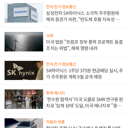
전자·전기·정보통신
삼성전자 SK하이닉스 소극적 주주환원에
해외 증권가 비판, "반도체 호황 지속성 의
문"
사회
미국 법원 "트럼프 정부 풍력 프로젝트 동결
조치는 위법", 해제 명령 내려
전자·전기·정보통신
SK하이닉스 1주당 375원 현금배당 실시, 추
가 주주환원 계획 9월 공개 예정
화학·에너지
'한수원 협력사' 미국 오클로 SMR 연구용 원
자로 '임계 상태' 도달, 미국 에너지부 "중요
한 이정표"
자동차·부품
현대차 올해 SUV 국내 베스트셀러 톱10에