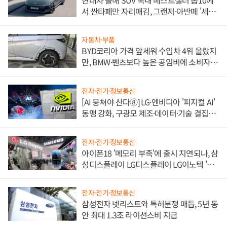
서 싼타페만 자리매김, 그랜저·아반떼 '세단
쌍끌이'로 내수 방어
자동차·부품
BYD코리아 가격 앞세워 수입차 4위 올랐지
만, BMW·벤츠보다 높은 공임비에 소비자
불만 폭발
전자·전기·정보통신
[AI 뭉쳐야 산다⑧] LG·엔비디아 '피지컬 AI'
동맹 강화, 구광모 제조·데이터·기술 결집
해 종합 로보틱스 기업으로
전자·전기·정보통신
아이폰18 '메모리 부족'에 출시 지연되나, 삼
성디스플레이 LG디스플레이 LG이노텍 '탈
애플' 수익 다각화 속도
전자·전기·정보통신
삼성전자 넷리스트와 특허분쟁 매듭, 5년 동
안 최대 1.3조 라이선스비 지급