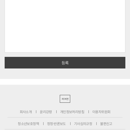
PC버전
회사소개
윤리강령
개인정보처리방침
이용자위원회
청소년보호정책
정정·반론보도
기사심의규정
불편신고