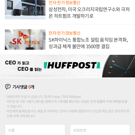
전자·전기·정보통신
삼성전자, 미국 오크리지국립연구소와 극저
온 히트펌프 개발하기로
전자·전기·정보통신
SK하이닉스 통합노조 설립 움직임 본격화,
성과급 체계 불만에 3500명 결집
기사댓글
0
개
200자까지 쓰실 수 있습니다. (현재 0 byte / 최대 400byte)
저작권 등 다른 사람의 권리를 침해하거나 명예를 훼손하는 댓글은 관련 법률에 의해 제재를 받을
수 있습니다.
타인에게 불쾌감을 주는 욕설 등 비하하는 단어가 내용에 포함되거나 인신공격성 글은 관리자의 판
단에 의해 삭제 합니다.