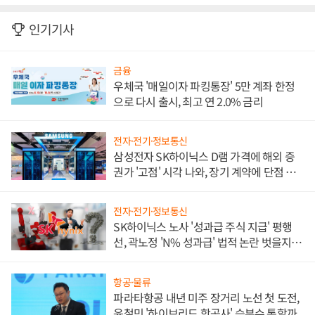
인기기사
금융
우체국 '매일이자 파킹통장' 5만 계좌 한정
으로 다시 출시, 최고 연 2.0% 금리
전자·전기·정보통신
삼성전자 SK하이닉스 D램 가격에 해외 증
권가 '고점' 시각 나와, 장기 계약에 단점 부
각
전자·전기·정보통신
SK하이닉스 노사 '성과급 주식 지급' 평행
선, 곽노정 'N% 성과급' 법적 논란 벗을지 주
목
항공·물류
파라타항공 내년 미주 장거리 노선 첫 도전,
윤철민 '하이브리드 항공사' 승부수 통할까