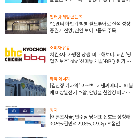
인터넷·게임·콘텐츠
YG엔터 하반기 빅뱅 월드투어로 실적 성장
증권가 전망, 신인 보이그룹도 주목
소비자·유통
치킨3사 '가맹점 상생' 비교해보니, 교촌 '영
업권 보호'·bhc '신메뉴 개발'·BBQ '원가 부
담'
화학·에너지
[김민정 기자의 '코스뽀'] 지엔씨에너지 AI 붐
에 비상발전기 호황, 안병철 친환경 에너지
발전전문기업 향한다
정치
[여론조사꽃] 민주당 당대표 선호도 정청래
30.5%·김민석 29.6%, 0.9%p 초접전