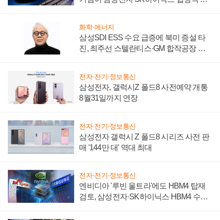
키워
화학·에너지
삼성SDI ESS 수요 급증에 북미 증설 타
진, 최주선 스텔란티스·GM 합작공장 건
설 재추진하나
전자·전기·정보통신
삼성전자, 갤럭시Z 폴드8 사전예약 개통
8월31일까지 연장
전자·전기·정보통신
삼성전자 갤럭시 Z 폴드8 시리즈 사전 판
매 '144만 대' 역대 최대
전자·전기·정보통신
엔비디아 '루빈 울트라'에도 HBM4 탑재
검토, 삼성전자·SK하이닉스 HBM4 수율
에 주도권 갈린다