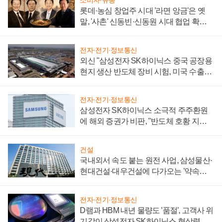
소비자·유통
롯데·농심 창업주 시대 '라면 앙금'은 옛
말, '사촌' 신동빈·신동원 시대 협업 확대
일로
전자·전기·정보통신
외신 "삼성전자 SK하이닉스 중국 공장용
현지 생산 반도체 장비 시험, 미국 수출통
제 대비"
전자·전기·정보통신
삼성전자 SK하이닉스 소극적 주주환원
에 해외 증권가 비판, "반도체 호황 지속
성 의문"
건설
국내외서 속도 붙는 원전 사업, 삼성물산·
현대건설·대우건설에 다가오는 '약속의
시간'
전자·전기·정보통신
D램과 HBM 내년 물량도 '품절', 고객사 위
기감이 삼성전자 SK하이닉스 협상력 더