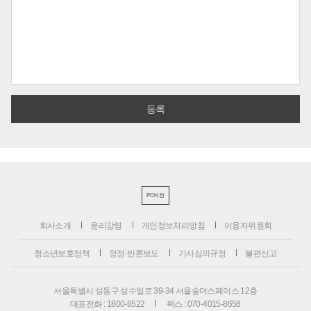
PC버전
회사소개
윤리강령
개인정보처리방침
이용자위원회
청소년보호정책
정정·반론보도
기사심의규정
불편신고
서울특별시 성동구 성수일로 39-34 서울숲더스페이스 12층
대표전화 : 1800-6522
팩스 : 070-4015-8658