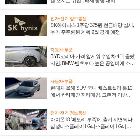
결 조치는 위법", 해제 명령 내려
전자·전기·정보통신
SK하이닉스 1주당 375원 현금배당 실시,
추가 주주환원 계획 9월 공개 예정
자동차·부품
BYD코리아 가격 앞세워 수입차 4위 올랐
지만, BMW·벤츠보다 높은 공임비에 소비
자 불만 폭발
자동차·부품
현대차 올해 SUV 국내 베스트셀러 톱10
에서 싼타페만 자리매김, 그랜저·아반떼
'세단 쌍끌이'로 내수 방어
전자·전기·정보통신
아이폰18 '메모리 부족'에 출시 지연되나,
삼성디스플레이 LG디스플레이 LG이노
텍 '탈애플' 수익 다각화 속도