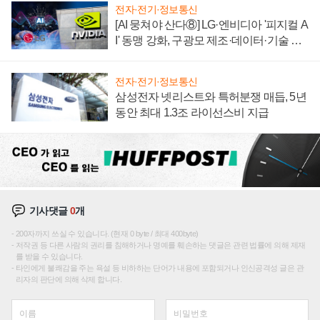
전자·전기·정보통신
[AI 뭉쳐야 산다⑧] LG·엔비디아 '피지컬 A
I' 동맹 강화, 구광모 제조·데이터·기술 결
집해 종합 로보틱스 기업으로
전자·전기·정보통신
삼성전자 넷리스트와 특허분쟁 매듭, 5년
동안 최대 1.3조 라이선스비 지급
기사댓글
0
개
200자까지 쓰실 수 있습니다. (현재 0 byte / 최대 400byte)
저작권 등 다른 사람의 권리를 침해하거나 명예를 훼손하는 댓글은 관련 법률에 의해 제재
를 받을 수 있습니다.
타인에게 불쾌감을 주는 욕설 등 비하하는 단어가 내용에 포함되거나 인신공격성 글은 관
리자의 판단에 의해 삭제 합니다.