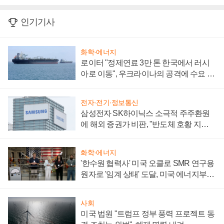
인기기사
화학·에너지
로이터 "정제연료 3만 톤 한국에서 러시
아로 이동", 우크라이나의 공격에 수요 늘
어
전자·전기·정보통신
삼성전자 SK하이닉스 소극적 주주환원
에 해외 증권가 비판, "반도체 호황 지속
성 의문"
화학·에너지
'한수원 협력사' 미국 오클로 SMR 연구용
원자로 '임계 상태' 도달, 미국 에너지부
"중요한 이정표"
사회
미국 법원 "트럼프 정부 풍력 프로젝트 동