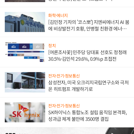
화학·에너지
[김민정 기자의 '코스뽀'] 지엔씨에너지 AI 붐
에 비상발전기 호황, 안병철 친환경 에너지
발전전문기업 향한다
정치
[여론조사꽃] 민주당 당대표 선호도 정청래
30.5%·김민석 29.6%, 0.9%p 초접전
전자·전기·정보통신
삼성전자, 미국 오크리지국립연구소와 극저
온 히트펌프 개발하기로
전자·전기·정보통신
SK하이닉스 통합노조 설립 움직임 본격화,
성과급 체계 불만에 3500명 결집