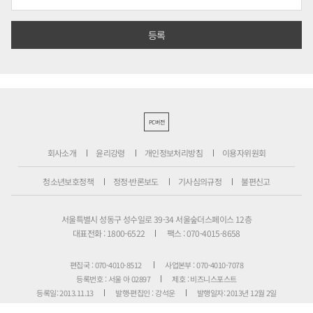
PC버전
회사소개
윤리강령
개인정보처리방침
이용자위원회
청소년보호정책
정정·반론보도
기사심의규정
불편신고
서울특별시 성동구 성수일로 39-34 서울숲더스페이스 12층
대표전화 : 1800-6522
팩스 : 070-4015-8658
편집국 : 070-4010-8512
사업본부 : 070-4010-7078
등록번호 : 서울 아 02897
제호 : 비즈니스포스트
등록일: 2013.11.13
발행·편집인 : 강석운
발행일자: 2013년 12월 2일
청소년보호책임자 : 강석운
ISSN : 2636-171X