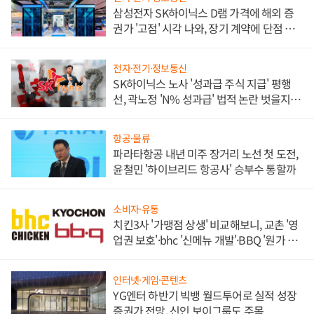
삼성전자 SK하이닉스 D램 가격에 해외 증
권가 '고점' 시각 나와, 장기 계약에 단점 부
각
전자·전기·정보통신
SK하이닉스 노사 '성과급 주식 지급' 평행
선, 곽노정 'N% 성과급' 법적 논란 벗을지 주
목
항공·물류
파라타항공 내년 미주 장거리 노선 첫 도전,
윤철민 '하이브리드 항공사' 승부수 통할까
소비자·유통
치킨3사 '가맹점 상생' 비교해보니, 교촌 '영
업권 보호'·bhc '신메뉴 개발'·BBQ '원가 부
담'
인터넷·게임·콘텐츠
YG엔터 하반기 빅뱅 월드투어로 실적 성장
증권가 전망, 신인 보이그룹도 주목