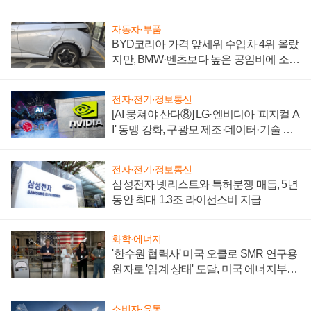
'세단 쌍끌이'로 내수 방어
자동차·부품
BYD코리아 가격 앞세워 수입차 4위 올랐
지만, BMW·벤츠보다 높은 공임비에 소비
자 불만 폭발
전자·전기·정보통신
[AI 뭉쳐야 산다⑧] LG·엔비디아 '피지컬 A
I' 동맹 강화, 구광모 제조·데이터·기술 결
집해 종합 로보틱스 기업으로
전자·전기·정보통신
삼성전자 넷리스트와 특허분쟁 매듭, 5년
동안 최대 1.3조 라이선스비 지급
화학·에너지
'한수원 협력사' 미국 오클로 SMR 연구용
원자로 '임계 상태' 도달, 미국 에너지부
"중요한 이정표"
소비자·유통