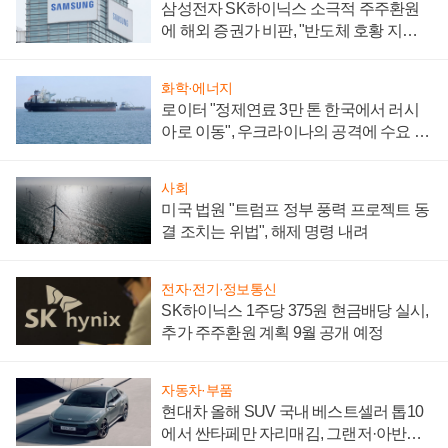
삼성전자 SK하이닉스 소극적 주주환원
에 해외 증권가 비판, "반도체 호황 지속
성 의문"
화학·에너지
로이터 "정제연료 3만 톤 한국에서 러시
아로 이동", 우크라이나의 공격에 수요 늘
어
사회
미국 법원 "트럼프 정부 풍력 프로젝트 동
결 조치는 위법", 해제 명령 내려
전자·전기·정보통신
SK하이닉스 1주당 375원 현금배당 실시,
추가 주주환원 계획 9월 공개 예정
자동차·부품
현대차 올해 SUV 국내 베스트셀러 톱10
에서 싼타페만 자리매김, 그랜저·아반떼