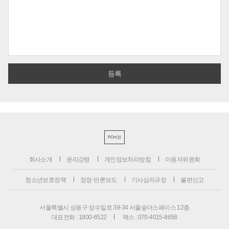
PC버전
회사소개
윤리강령
개인정보처리방침
이용자위원회
청소년보호정책
정정·반론보도
기사심의규정
불편신고
서울특별시 성동구 성수일로 39-34 서울숲더스페이스 12층
대표전화 : 1800-6522
팩스 : 070-4015-8658