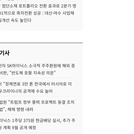
 첨단소재 포트폴리오 전환 효과로 2분기 영
01억으로 흑자전환 성공 : 대산·여수 사업재
질개선 속도 높인다
 기사
자 SK하이닉스 소극적 주주환원에 해외 증
비판, "반도체 호황 지속성 의문"
 "정제연료 3만 톤 한국에서 러시아로 이
 우크라이나의 공격에 수요 늘어
법원 "트럼프 정부 풍력 프로젝트 동결 조치
법", 해제 명령 내려
이닉스 1주당 375원 현금배당 실시, 추가 주
 계획 9월 공개 예정