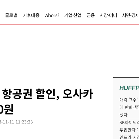
글로벌
기후대응
Who Is?
기업·산업
금융
시장·머니
시민·경
HUFF
항공권 할인, 오사카
매각 '7수
0원
에 한화생
냈다
8-11-11 11:23:23
SK하이닉스
투입한다 :
인프라 시