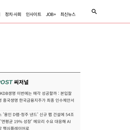
제
정치·사회
인사이트
JOB+
최신뉴스
씨저널
POST
' KDB생명 이번에는 매각 성공할까 : 본입찰
명 흥국생명 한국금융지주가 최종 인수제안서
 '용인 D램-청주 낸드' 신규 팹 건설에 54조
 '연평균 19% 성장' 메모리 수요 대응해 AI
장 핵심플레이어로