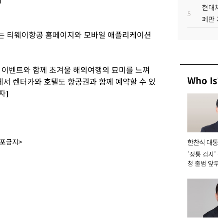
현대차
5
페만 
는 티웨이항공 홈페이지와 모바일 애플리케이션
 이벤트와 함께 초겨울 해외여행의 묘미를 느껴
Who Is
서 렌터카와 호텔도 항공권과 함께 예약할 수 있
자]
배포금지>
한찬식 대
'정통 검사'
서관
청 출범 앞
맡아 [2026