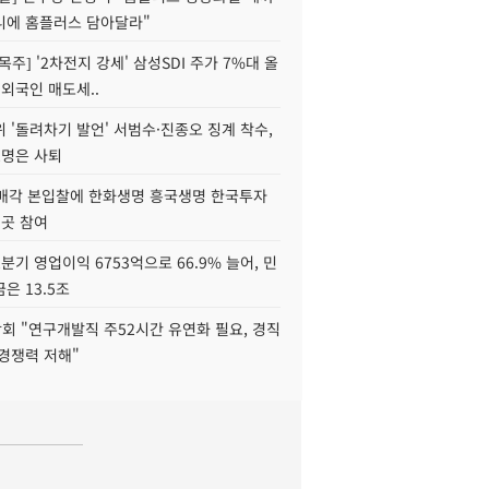
니에 홈플러스 담아달라"
목주] '2차전지 강세' 삼성SDI 주가 7%대 올
 외국인 매도세..
 '돌려차기 발언' 서범수·진종오 징계 착수,
2명은 사퇴
 매각 본입찰에 한화생명 흥국생명 한국투자
3곳 참여
분기 영업이익 6753억으로 66.9% 늘어, 민
은 13.5조
회 "연구개발직 주52시간 유연화 필요, 경직
경쟁력 저해"