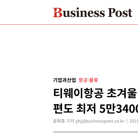
기업과산업
항공·물류
티웨이항공 초겨울 
편도 최저 5만340
윤휘종 기자 yhj@businesspost.co.kr
201