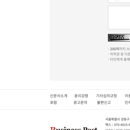
-
200자
까지 쓰실
- 저작권 등 
- 타인에게 불
신문사소개
윤리강령
기사심의규정
이
포럼
광고문의
불편신고
서울특별시 성동구 성
팩스 : 070-4015-
ISSN : 2636-171