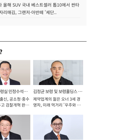
 올해 SUV 국내 베스트셀러 톱10에서 싼타
자리매김, 그랜저·아반떼 '세단..
?
통령실 민정수석비
김정균 보령 및 보령홀딩스 대
 출신, 공소청·중수
제약업계의 젊은 오너 3세 경
표이사 사장
두고 검찰개혁 완수
영자, 미래 먹거리 '우주와 헬
년]
스케어' 공들여 [2026년]