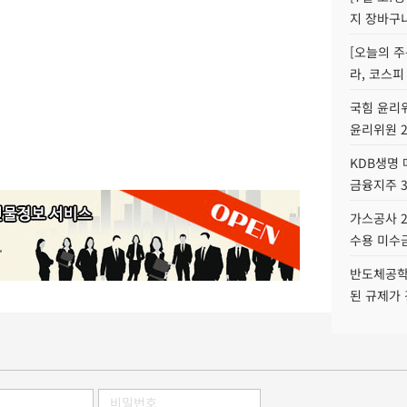
지 장바구
[오늘의 주
라, 코스피
국힘 윤리위
윤리위원 
KDB생명
금융지주 
가스공사 2
수용 미수금
반도체공학
된 규제가 