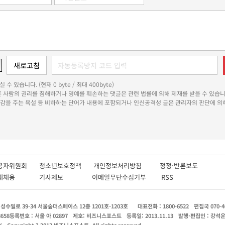
 수 있습니다. (현재 0 byte / 최대 400byte)
다른 사람의 권리를 침해하거나 명예를 훼손하는 댓글은 관련 법률에 의해 제재를 받을 수 있습니
쾌감을 주는 욕설 등 비하하는 단어가 내용에 포함되거나 인신공격성 글은 관리자의 판단에 의해
용자위원회
청소년보호정책
개인정보처리방침
정정·반론보도
인재채용
기사제보
이메일무단수집거부
RSS
수일로 39-34 서울숲더스페이스 12층 1201호-1203호
대표전화 : 1800-6522
편집국 070-4
8658
등록번호 : 서울 아 02897
제호: 비즈니스포스트
등록일: 2013.11.13
발행·편집인 : 강석
X
Copyright ? 2013 비즈니스포스트. All rights reserved.