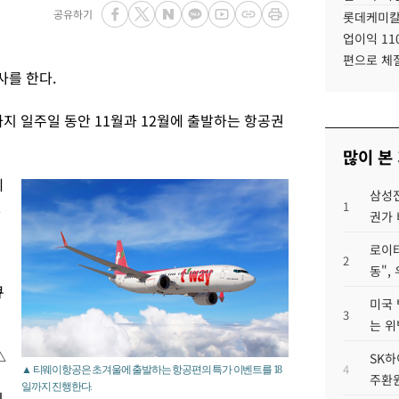
공유하기
롯데케미칼
업이익 11
편으로 체
사를 한다.
까지 일주일 동안 11월과 12월에 출발하는 항공권
많이 본
에
삼성전
일
1
권가 
로이터
2
동",
큐
미국 
3
는 위
△
SK하
4
▲ 티웨이항공은 초겨울에 출발하는 항공편의 특가 이벤트를 18
주환원
일까지 진행한다.
미