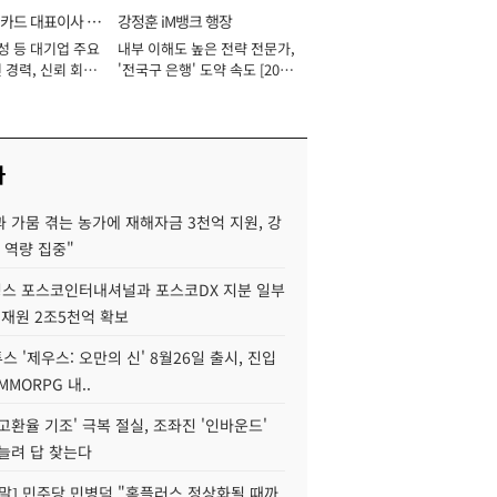
카드 대표이사 사
강정훈 iM뱅크 행장
성 등 대기업 주요
내부 이해도 높은 전략 전문가,
 경력, 신뢰 회복
'전국구 은행' 도약 속도 [2026
[2026년]
년]
사
 가뭄 겪는 농가에 재해자금 3천억 지원, 강
 역량 집중"
스 포스코인터내셔널과 포스코DX 지분 일부
 재원 2조5천억 확보
투스 '제우스: 오만의 신' 8월26일 출시, 진입
MMORPG 내..
고환율 기조' 극복 절실, 조좌진 '인바운드'
늘려 답 찾는다
정말] 민주당 민병덕 "홈플러스 정상화될 때까