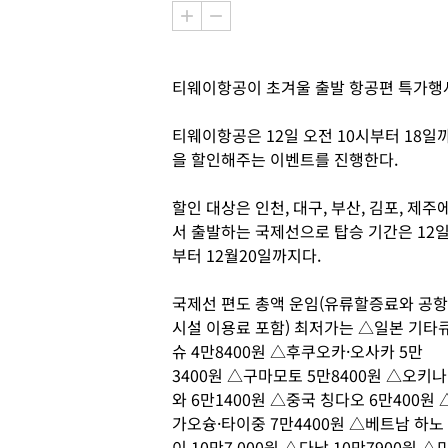
티웨이항공이 초겨울 출발 항공편 특가행
티웨이항공은 12일 오전 10시부터 18일
을 할인해주는 이벤트를 진행한다.
할인 대상은 인천, 대구, 부산, 김포, 제주
서 출발하는 국제선으로 탑승 기간은 12
부터 12월20일까지다.
국제선 편도 총액 운임(유류할증료와 공항
시설 이용료 포함) 최저가는 △일본 기타
슈 4만8400원 △후쿠오카·오사카 5만
3400원 △구마모토 5만8400원 △오키나
와 6만1400원 △중국 칭다오 6만400원 
가오슝·타이중 7만4400원 △베트남 하노
이 10만7,000원 △다낭 10만7900원 △