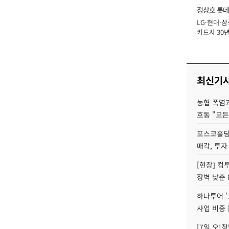
정상호 롯데
LG·현대·삼
장
카드사 30년
에 '초집중' 
최신기
농협 폭염과
호동 "모든
포스코홀딩
매각, 투자
[현장] 컴
장벽 낮춘 
하나투어 '
사업 비중 
[7일 오!