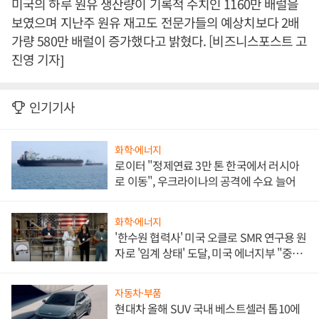
미국의 하루 원유 생산량이 기록적 수치인 1160만 배럴을
보였으며 지난주 원유 재고도 전문가들의 예상치보다 2배
가량 580만 배럴이 증가했다고 밝혔다. [비즈니스포스트 고
진영 기자]
인기기사
화학·에너지
로이터 "정제연료 3만 톤 한국에서 러시아
로 이동", 우크라이나의 공격에 수요 늘어
화학·에너지
'한수원 협력사' 미국 오클로 SMR 연구용 원
자로 '임계 상태' 도달, 미국 에너지부 "중요
한 이정표"
자동차·부품
현대차 올해 SUV 국내 베스트셀러 톱10에