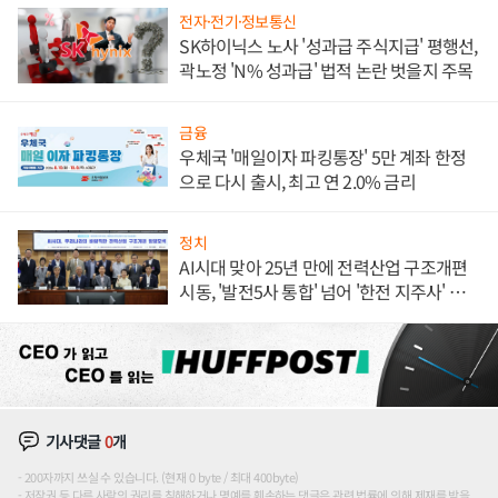
전자·전기·정보통신
SK하이닉스 노사 '성과급 주식지급' 평행선,
곽노정 'N% 성과급' 법적 논란 벗을지 주목
금융
우체국 '매일이자 파킹통장' 5만 계좌 한정
으로 다시 출시, 최고 연 2.0% 금리
정치
AI시대 맞아 25년 만에 전력산업 구조개편
시동, '발전5사 통합' 넘어 '한전 지주사' 재편
론도
기사댓글
0
개
200자까지 쓰실 수 있습니다. (현재 0 byte / 최대 400byte)
저작권 등 다른 사람의 권리를 침해하거나 명예를 훼손하는 댓글은 관련 법률에 의해 제재를 받을