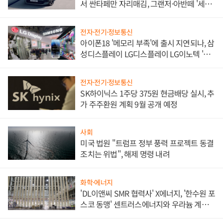
서 싼타페만 자리매김, 그랜저·아반떼 '세단
쌍끌이'로 내수 방어
전자·전기·정보통신
아이폰18 '메모리 부족'에 출시 지연되나, 삼
성디스플레이 LG디스플레이 LG이노텍 '탈
애플' 수익 다각화 속도
전자·전기·정보통신
SK하이닉스 1주당 375원 현금배당 실시, 추
가 주주환원 계획 9월 공개 예정
사회
미국 법원 "트럼프 정부 풍력 프로젝트 동결
조치는 위법", 해제 명령 내려
화학·에너지
'DL이앤씨 SMR 협력사' X에너지, '한수원 포
스코 동맹' 센트러스에너지와 우라늄 계약
체결