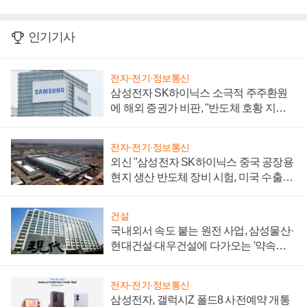
인기기사
전자·전기·정보통신
삼성전자 SK하이닉스 소극적 주주환원
에 해외 증권가 비판, "반도체 호황 지속
성 의문"
전자·전기·정보통신
외신 "삼성전자 SK하이닉스 중국 공장용
현지 생산 반도체 장비 시험, 미국 수출통
제 대비"
건설
국내외서 속도 붙는 원전 사업, 삼성물산·
현대건설·대우건설에 다가오는 '약속의
시간'
전자·전기·정보통신
삼성전자, 갤럭시Z 폴드8 사전예약 개통