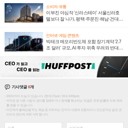
소비자·유통
이부진 야심작 '신라스테이' 서울신라호
텔보다 잘 나가, 평택·주문진·해남·건대로
성장판 더 넓힌다
인터넷·게임·콘텐츠
빅테크 메모리반도체 포함 장기계약 '2.7
조 달러' 규모, AI 투자 위축 우려와 반대
신호
기사댓글
0
개
200자까지 쓰실 수 있습니다. (현재 0 byte / 최대 400byte)
저작권 등 다른 사람의 권리를 침해하거나 명예를 훼손하는 댓글은 관련 법률에 의해 제재
를 받을 수 있습니다.
타인에게 불쾌감을 주는 욕설 등 비하하는 단어가 내용에 포함되거나 인신공격성 글은 관
리자의 판단에 의해 삭제 합니다.