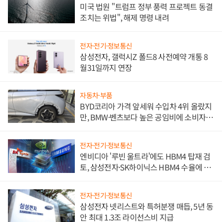
미국 법원 "트럼프 정부 풍력 프로젝트 동결
조치는 위법", 해제 명령 내려
전자·전기·정보통신
삼성전자, 갤럭시Z 폴드8 사전예약 개통 8
월31일까지 연장
자동차·부품
BYD코리아 가격 앞세워 수입차 4위 올랐지
만, BMW·벤츠보다 높은 공임비에 소비자
불만 폭발
전자·전기·정보통신
엔비디아 '루빈 울트라'에도 HBM4 탑재 검
토, 삼성전자·SK하이닉스 HBM4 수율에 주
도권 갈린다
전자·전기·정보통신
삼성전자 넷리스트와 특허분쟁 매듭, 5년 동
안 최대 1.3조 라이선스비 지급