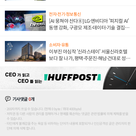
전자·전기·정보통신
[AI 뭉쳐야 산다⑧] LG·엔비디아 '피지컬 AI'
동맹 강화, 구광모 제조·데이터·기술 결집
해 종합 로보틱스 기업으로
소비자·유통
이부진 야심작 '신라스테이' 서울신라호텔
보다 잘 나가, 평택·주문진·해남·건대로 성
장판 더 넓힌다
기사댓글
0
개
200자까지 쓰실 수 있습니다. (현재 0 byte / 최대 400byte)
저작권 등 다른 사람의 권리를 침해하거나 명예를 훼손하는 댓글은 관련 법률에 의해 제재를 받을
수 있습니다.
타인에게 불쾌감을 주는 욕설 등 비하하는 단어가 내용에 포함되거나 인신공격성 글은 관리자의 판
단에 의해 삭제 합니다.