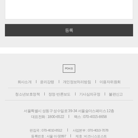
PC버전
회사소개
윤리강령
개인정보처리방침
이용자위원회
청소년보호정책
정정·반론보도
기사심의규정
불편신고
서울특별시 성동구 성수일로 39-34 서울숲더스페이스 12층
대표전화 : 1800-6522
팩스 : 070-4015-8658
편집국 : 070-4010-8512
사업본부 : 070-4010-7078
등록번호 : 서울 아 02897
제호 : 비즈니스포스트