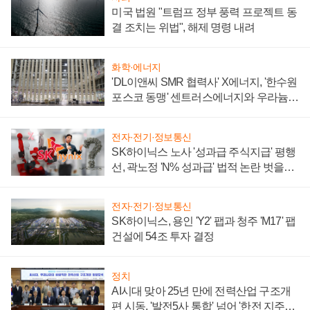
미국 법원 "트럼프 정부 풍력 프로젝트 동
결 조치는 위법", 해제 명령 내려
화학·에너지
'DL이앤씨 SMR 협력사' X에너지, '한수원
포스코 동맹' 센트러스에너지와 우라늄
계약 체결
전자·전기·정보통신
SK하이닉스 노사 '성과급 주식지급' 평행
선, 곽노정 'N% 성과급' 법적 논란 벗을지
주목
전자·전기·정보통신
SK하이닉스, 용인 'Y2' 팹과 청주 'M17' 팹
건설에 54조 투자 결정
정치
AI시대 맞아 25년 만에 전력산업 구조개
편 시동, '발전5사 통합' 넘어 '한전 지주사'