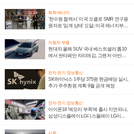
어
화학·에너지
'한수원 협력사' 미국 오클로 SMR 연구용
원자로 '임계 상태' 도달, 미국 에너지부
"중요한 이정표"
자동차·부품
현대차 올해 SUV 국내 베스트셀러 톱10
에서 싼타페만 자리매김, 그랜저·아반떼
'세단 쌍끌이'로 내수 방어
전자·전기·정보통신
SK하이닉스 1주당 375원 현금배당 실시,
추가 주주환원 계획 9월 공개 예정
전자·전기·정보통신
아이폰18 '메모리 부족'에 출시 지연되나,
삼성디스플레이 LG디스플레이 LG이노
텍 '탈애플' 수익 다각화 속도
사회