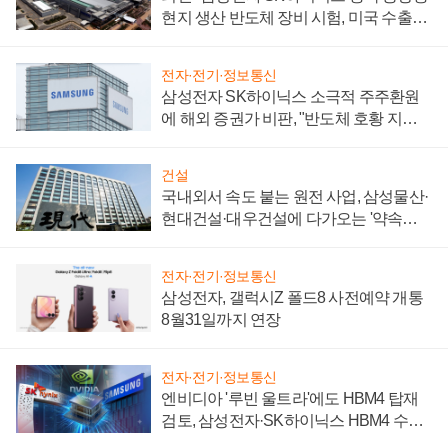
현지 생산 반도체 장비 시험, 미국 수출통
제 대비"
전자·전기·정보통신
삼성전자 SK하이닉스 소극적 주주환원
에 해외 증권가 비판, "반도체 호황 지속
성 의문"
건설
국내외서 속도 붙는 원전 사업, 삼성물산·
현대건설·대우건설에 다가오는 '약속의
시간'
전자·전기·정보통신
삼성전자, 갤럭시Z 폴드8 사전예약 개통
8월31일까지 연장
전자·전기·정보통신
엔비디아 '루빈 울트라'에도 HBM4 탑재
검토, 삼성전자·SK하이닉스 HBM4 수율
에 주도권 갈린다