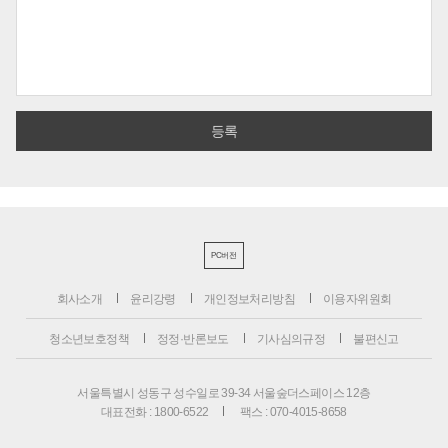
PC버전
회사소개
윤리강령
개인정보처리방침
이용자위원회
청소년보호정책
정정·반론보도
기사심의규정
불편신고
서울특별시 성동구 성수일로 39-34 서울숲더스페이스 12층
대표전화 : 1800-6522
팩스 : 070-4015-8658