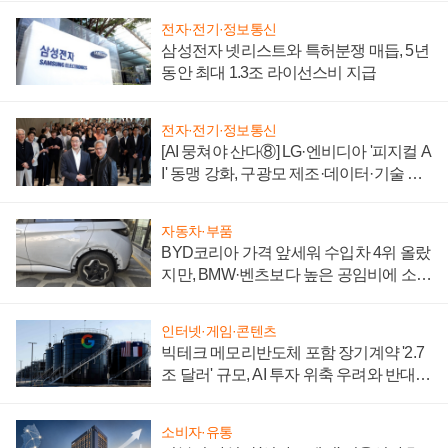
전자·전기·정보통신
삼성전자 넷리스트와 특허분쟁 매듭, 5년
동안 최대 1.3조 라이선스비 지급
전자·전기·정보통신
[AI 뭉쳐야 산다⑧] LG·엔비디아 '피지컬 A
I' 동맹 강화, 구광모 제조·데이터·기술 결
집해 종합 로보틱스 기업으로
자동차·부품
BYD코리아 가격 앞세워 수입차 4위 올랐
지만, BMW·벤츠보다 높은 공임비에 소비
자 불만 폭발
인터넷·게임·콘텐츠
빅테크 메모리반도체 포함 장기계약 '2.7
조 달러' 규모, AI 투자 위축 우려와 반대
신호
소비자·유통