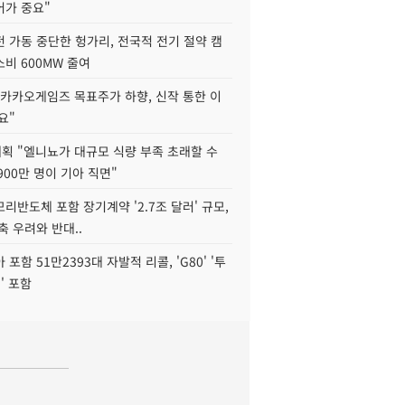
어가 중요"
 가동 중단한 헝가리, 전국적 전기 절약 캠
비 600MW 줄여
"카카오게임즈 목표주가 하향, 신작 통한 이
요"
획 "엘니뇨가 대규모 식량 부족 초래할 수
4900만 명이 기아 직면"
리반도체 포함 장기계약 '2.7조 달러' 규모,
위축 우려와 반대..
포함 51만2393대 자발적 리콜, 'G80' '투
' 포함