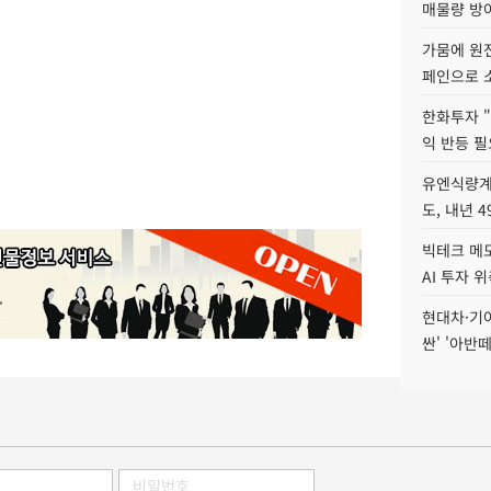
매물량 방
가뭄에 원전
페인으로 소
한화투자 
익 반등 필
유엔식량계
도, 내년 
빅테크 메모
AI 투자 
현대차·기아 
싼' '아반떼