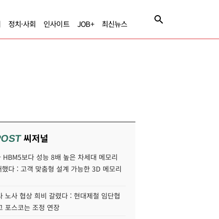
제
정치·사회
인사이트
JOB+
최신뉴스
씨저널
POST
HBM5보다 성능 8배 높은 차세대 메모리
개했다 : 고객 맞춤형 설계 가능한 3D 메모리
 노사 협상 희비 갈렸다 : 현대제철 임단협
고 포스코는 조정 연장