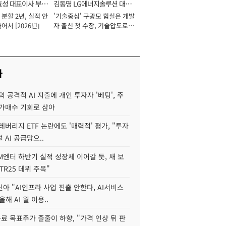
효성 대표이사 부회
김동명 LG에너지솔루션 대표
분할 2년, 실적 안
'기술중심' 구광모 힘실은 개발
이사 사장
어서 [2026년]
자 출신 첫 수장, 기술압도로
경쟁력 확보 사활 [2026년]
사
 공격적 AI 지출에 개인 투자자 '베팅', 주
저가매수 기회로 삼아
레버리지 ETF 논란에도 '매력적' 평가, "투자
 AI 공급망으..
M엔터 하반기 실적 성장세 이어갈 듯, 새 보
TR25 데뷔 주목"
아 "AI인프라 사업 진출 안한다, AI서비스
올해 AI 월 이용..
 목표주가 줄줄이 하향, "가격 인상 뒤 판