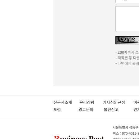
-
200자
까지 쓰실
- 저작권 등 
- 타인에게 불
신문사소개
윤리강령
기사심의규정
이
포럼
광고문의
불편신고
서울특별시 성동구 성
팩스 : 070-4015-
ISSN : 2636-171