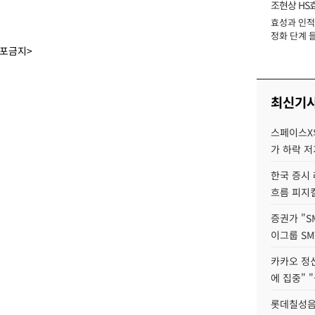
조현상 HS
효성과 인적 
장
정화 단계 들
배포금지>
최신기
스페이스X의
가 하락 
한국 증시 
흐름 피지컬
증권가 "S
이그룹 SM
카카오 정신
에 집중" "
롯데칠성음료