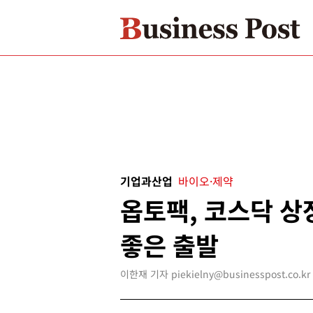
기업과산업
바이오·제약
옵토팩, 코스닥 상
좋은 출발
이한재 기자 piekielny@businesspost.co.kr