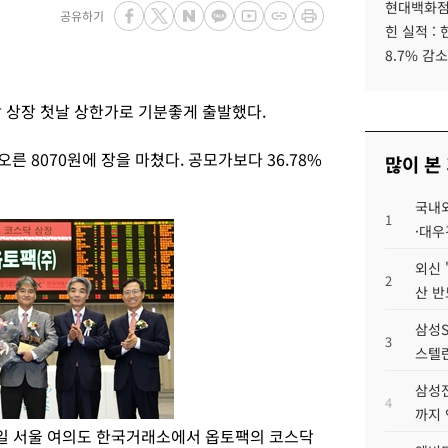
현대백화점그
공유하기
힌 실적 :
8.7% 감소
상장 첫날 상한가로 기분좋게 출발했다.
오른 8070원에 장을 마쳤다. 공모가보다 36.78%
많이 본
국내외
1
·대우
외신 
2
산 반
삼성S
3
스텔란
삼성전
4
까지
0일 서울 여의도 한국거래소에서 옵토팩의 코스닥