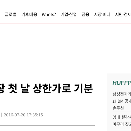
글로벌
기후대응
Who Is?
기업·산업
금융
시장·머니
시민·경
HUFF
장 첫 날 상한가로 기분
삼성전자가 
zHBM 공
솔루션
2016-07-20 17:35:15
양대 철강사
마무리 짓