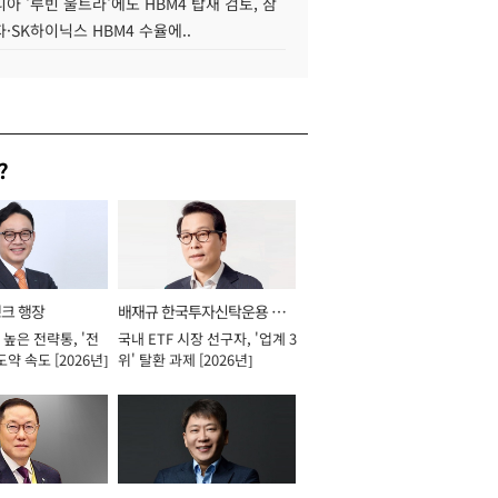
아 '루빈 울트라'에도 HBM4 탑재 검토, 삼
·SK하이닉스 HBM4 수율에..
?
뱅크 행장
배재규 한국투자신탁운용 대
높은 전략통, '전
국내 ETF 시장 선구자, '업계 3
표이사 사장
도약 속도 [2026년]
위' 탈환 과제 [2026년]