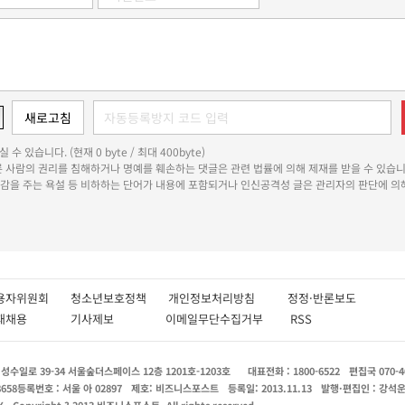
 수 있습니다. (현재 0 byte / 최대 400byte)
다른 사람의 권리를 침해하거나 명예를 훼손하는 댓글은 관련 법률에 의해 제재를 받을 수 있습니
쾌감을 주는 욕설 등 비하하는 단어가 내용에 포함되거나 인신공격성 글은 관리자의 판단에 의해
용자위원회
청소년보호정책
개인정보처리방침
정정·반론보도
인재채용
기사제보
이메일무단수집거부
RSS
수일로 39-34 서울숲더스페이스 12층 1201호-1203호
대표전화 : 1800-6522
편집국 070-4
8658
등록번호 : 서울 아 02897
제호: 비즈니스포스트
등록일: 2013.11.13
발행·편집인 : 강석
X
Copyright ? 2013 비즈니스포스트. All rights reserved.