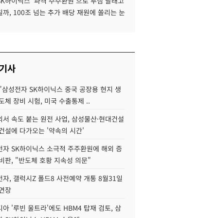
SK하이닉스 '파격 주주환원'으로 투심 달래고
까, 100조 넘는 추가 배당 재원에 쏠리는 눈
 기사
"삼성전자 SK하이닉스 중국 공장용 현지 생
도체 장비 시험, 미국 수출통제 ..
서 속도 붙는 원전 사업, 삼성물산·현대건설
건설에 다가오는 '약속의 시간'
자 SK하이닉스 소극적 주주환원에 해외 증
비판, "반도체 호황 지속성 의문"
자, 갤럭시Z 폴드8 사전예약 개통 8월31일
 연장
아 '루빈 울트라'에도 HBM4 탑재 검토, 삼