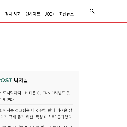
제
정치·사회
인사이트
JOB+
최신뉴스
씨저널
POST
 도시락까지' IP 키운 CJ ENM : 티빙도 웃
도 뛰었다
호 해치는 선크림은 미국·유럽 판매 어려운 상
콜마가 규제 뚫기 위한 '독성 테스트' 통과했다