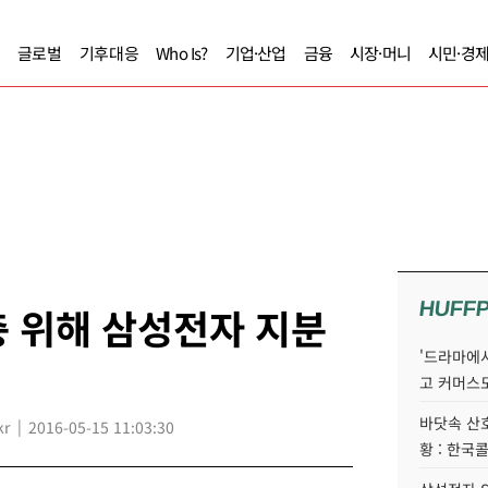
글로벌
기후대응
Who Is?
기업·산업
금융
시장·머니
시민·경
HUFF
 위해 삼성전자 지분
'드라마에서
고 커머스
바닷속 산
kr
2016-05-15 11:03:30
황 : 한국