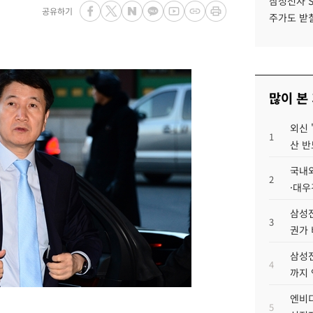
삼성전자 
공유하기
주가도 받칠
많이 본
외신 
1
산 반
국내외
2
·대우
삼성전
3
권가 
삼성전
4
까지
엔비디
5