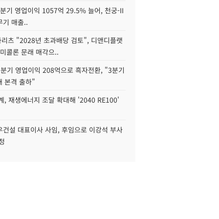
2분기 영업이익 1057억 29.5% 늘어, 천궁-II
기 매출..
화리츠 "2028년 초과배당 검토", 디앤디플랫
미콜론 문래 매각으..
분기 영업이익 208억으로 흑자전환, "3분기
재 본격 출하"
, 재생에너지 조달 확대해 '2040 RE100'
우건설 대표이사 사임, 후임으로 이강석 부사
정