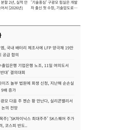
분할 2년, 실적 안
'기술중심' 구광모 힘실은 개발
이사 사장
어서 [2026년]
자 출신 첫 수장, 기술압도로
경쟁력 확보 사활 [2026년]
사
, 국내 배터리 제조사에 LFP 양극재 19만
기 공급 합의
수출입은행 기업은행 노조, 11일 여의도서
 반대' 결의대회
차이즈 놀부 법원에 회생 신청, 지난해 순손실
 9배 증가
구광모 다음 주 젠슨 황 만난다, 실리콘밸리서
' 논의 전망
목주] 'SK하이닉스 최대주주' SK스퀘어 주가
려, 코스피 반도..