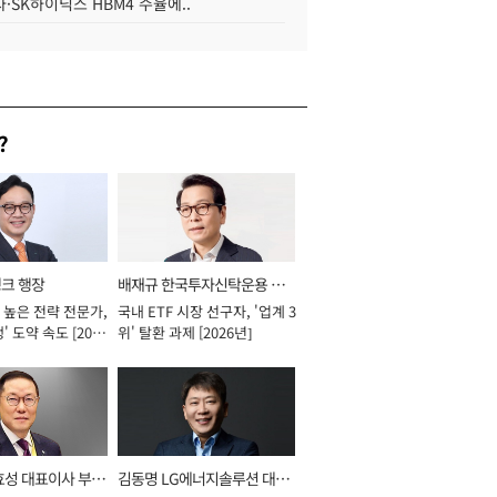
·SK하이닉스 HBM4 수율에..
?
뱅크 행장
배재규 한국투자신탁운용 대
 높은 전략 전문가,
국내 ETF 시장 선구자, '업계 3
표이사 사장
' 도약 속도 [2026
위' 탈환 과제 [2026년]
효성 대표이사 부회
김동명 LG에너지솔루션 대표