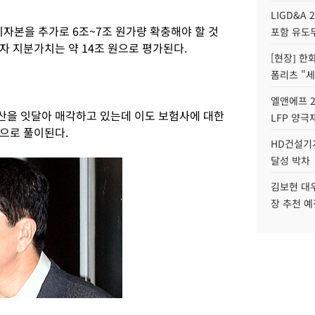
LIGD&A 
자본을 추가로 6조~7조 원가량 확충해야 할 것
포함 유도무
자 지분가치는 약 14조 원으로 평가된다.
[현장] 한
폼리츠 "세
엘앤에프 2
산을 잇달아 매각하고 있는데 이도 보험사에 대한
LFP 양극
으로 풀이된다.
HD건설기계
달성 박차
김보현 대
장 추천 예