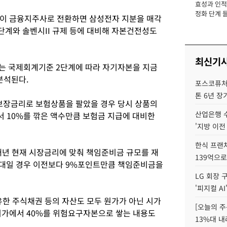
효성과 인적 
장
정화 단계 들
이 금융지주사로 전환하면 삼성전자 지분을 매각
단계와 솔벤시II 규제 등에 대비해 자본건전성도
최신기
는 국제회계기준 2단계에 따라 자기자본을 지금
분석된다.
포스코퓨처엠
톤 6년 장
 보장금리로 보험상품을 팔았을 경우 당시 상품의
산업은행 
 10%를 깎은 액수만큼 보험금 지급에 대비한
'지방 이전
한식 프랜
년 현재 시장금리에 맞춰 책임준비금 규모를 재
139억으로
%대일 경우 이전보다 9%포인트만큼 책임준비금을
LG 회장 
'피지컬 AI
유한 주식채권 등의 자산도 모두 원가가 아닌 시가
[오늘의 주
시가에서 40%를 위험요구자본으로 쌓는 내용도
13%대 내