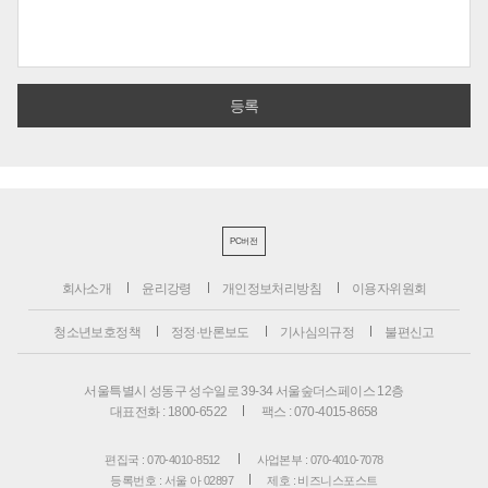
PC버전
회사소개
윤리강령
개인정보처리방침
이용자위원회
청소년보호정책
정정·반론보도
기사심의규정
불편신고
서울특별시 성동구 성수일로 39-34 서울숲더스페이스 12층
대표전화 : 1800-6522
팩스 : 070-4015-8658
편집국 : 070-4010-8512
사업본부 : 070-4010-7078
등록번호 : 서울 아 02897
제호 : 비즈니스포스트