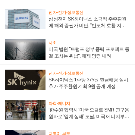
어
전자·전기·정보통신
삼성전자 SK하이닉스 소극적 주주환원
에 해외 증권가 비판, "반도체 호황 지속
성 의문"
사회
미국 법원 "트럼프 정부 풍력 프로젝트 동
결 조치는 위법", 해제 명령 내려
전자·전기·정보통신
SK하이닉스 1주당 375원 현금배당 실시,
추가 주주환원 계획 9월 공개 예정
화학·에너지
'한수원 협력사' 미국 오클로 SMR 연구용
원자로 '임계 상태' 도달, 미국 에너지부
"중요한 이정표"
자동차·부품