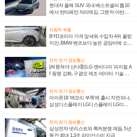
현대차 올해 SUV 국내 베스트셀러 톱10
에서 싼타페만 자리매김, 그랜저·아반떼
'세단 쌍끌이'로 내수 방어
자동차·부품
BYD코리아 가격 앞세워 수입차 4위 올랐
지만, BMW·벤츠보다 높은 공임비에 소비
자 불만 폭발
전자·전기·정보통신
[AI 뭉쳐야 산다⑧] LG·엔비디아 '피지컬 A
I' 동맹 강화, 구광모 제조·데이터·기술 결
집해 종합 로보틱스 기업으로
전자·전기·정보통신
아이폰18 '메모리 부족'에 출시 지연되나,
삼성디스플레이 LG디스플레이 LG이노
텍 '탈애플' 수익 다각화 속도
전자·전기·정보통신
삼성전자 넷리스트와 특허분쟁 매듭, 5년
동안 최대 1.3조 라이선스비 지급