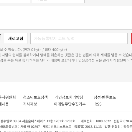
 수 있습니다. (현재 0 byte / 최대 400byte)
다른 사람의 권리를 침해하거나 명예를 훼손하는 댓글은 관련 법률에 의해 제재를 받을 수 있습니
쾌감을 주는 욕설 등 비하하는 단어가 내용에 포함되거나 인신공격성 글은 관리자의 판단에 의해
용자위원회
청소년보호정책
개인정보처리방침
정정·반론보도
인재채용
기사제보
이메일무단수집거부
RSS
수일로 39-34 서울숲더스페이스 12층 1201호-1203호
대표전화 : 1800-6522
편집국 070-4
8658
등록번호 : 서울 아 02897
제호: 비즈니스포스트
등록일: 2013.11.13
발행·편집인 : 강석
X
Copyright ? 2013 비즈니스포스트. All rights reserved.