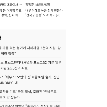
카드 대표이사 사
강정훈 iM뱅크 행장
성 등 대기업 주요
내부 이해도 높은 전략 전문가,
 경력, 신뢰 회복
'전국구 은행' 도약 속도 [2026
[2026년]
년]
사
 가뭄 겪는 농가에 재해자금 3천억 지원, 강
 역량 집중"
스 포스코인터내셔널과 포스코DX 지분 일부
 재원 2조5천억 확보
투스 '제우스: 오만의 신' 8월26일 출시, 진입
MMORPG 내..
고환율 기조' 극복 절실, 조좌진 '인바운드'
늘려 답 찾는다
정말] 민주당 민병덕 "홈플러스 정상화될 때까