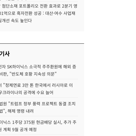
 첨단소재 포트폴리오 전환 효과로 2분기 영
01억으로 흑자전환 성공 : 대산·여수 사업재
질개선 속도 높인다
 기사
자 SK하이닉스 소극적 주주환원에 해외 증
비판, "반도체 호황 지속성 의문"
 "정제연료 3만 톤 한국에서 러시아로 이
 우크라이나의 공격에 수요 늘어
법원 "트럼프 정부 풍력 프로젝트 동결 조치
법", 해제 명령 내려
이닉스 1주당 375원 현금배당 실시, 추가 주
 계획 9월 공개 예정