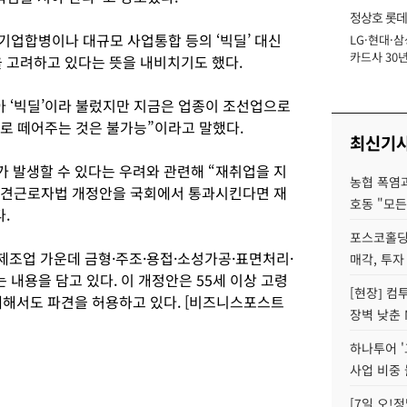
정상호 롯데
기업합병이나 대규모 사업통합 등의 ‘빅딜’ 대신
LG·현대·삼
장
카드사 30년
을 고려하고 있다는 뜻을 내비치기도 했다.
에 '초집중' 
아 ‘빅딜’이라 불렀지만 지금은 업종이 조선업으로
째로 떼어주는 것은 불가능”이라고 말했다.
최신기
 발생할 수 있다는 우려와 관련해 “재취업을 지
농협 폭염과
“파견근로자법 개정안을 국회에서 통과시킨다면 재
호동 "모든
.
포스코홀딩
조업 가운데 금형·주조·용접·소성가공·표면처리·
매각, 투자
 내용을 담고 있다. 이 개정안은 55세 이상 고령
[현장] 컴
대해서도 파견을 허용하고 있다. [비즈니스포스트
장벽 낮춘 
하나투어 '
사업 비중 
[7일 오!