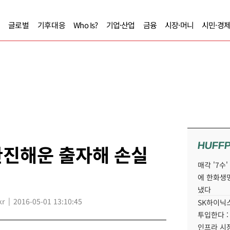
글로벌
기후대응
Who Is?
기업·산업
금융
시장·머니
시민·경
HUFF
한진해운 출자해 손실
매각 '7수
에 한화생
냈다
kr
2016-05-01 13:10:45
SK하이닉스
투입한다 :
인프라 시