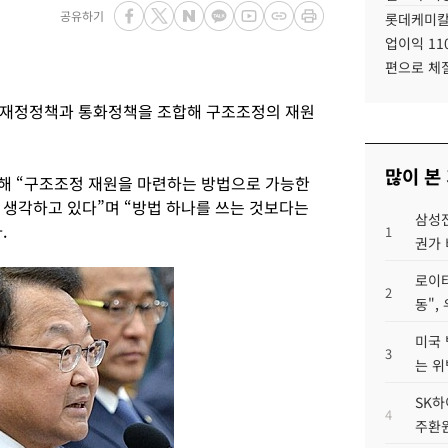
공유하기
롯데케미칼
업이익 11
편으로 체
 재정정책과 통화정책을 조합해 구조조정의 재원
많이 본
연해 “구조조정 재원을 마련하는 방법으로 가능한
 생각하고 있다”며 “방법 하나를 쓰는 것보다는
삼성전
.
1
권가 
로이터
2
동",
미국 
3
는 위
SK하
4
주환원