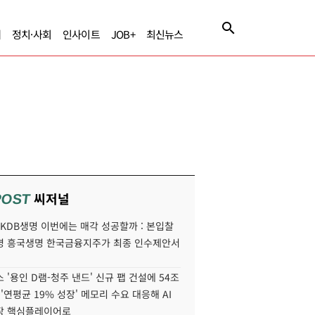
제
정치·사회
인사이트
JOB+
최신뉴스
씨저널
POST
' KDB생명 이번에는 매각 성공할까 : 본입찰
명 흥국생명 한국금융지주가 최종 인수제안서
 '용인 D램-청주 낸드' 신규 팹 건설에 54조
 '연평균 19% 성장' 메모리 수요 대응해 AI
장 핵심플레이어로