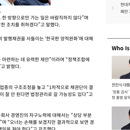
현대차
5
.
페만 
 한 방향으로만 가는 일은 바람직하지 않다”며
한 조치를 취하겠다”고 말했다.
 발행채권을 사들이는 ‘한국판 양적완화’에 대해
Who Is
 마련하는 데 유력한 제안”이라며 “정책조합에
고 밝혔다.
한찬식 대
업종의 구조조정을 놓고 “1차적으로 채권단이 결
'정통 검사'
서관
이 잘 안 된다면 법정관리로 갈 가능성도 있다”고
청 출범 앞
맡아 [2026
운회사 경영진의 자구노력에 대해서는 “상당 부분
”며 “오너는 손해를 보겠지만 결과적으로 보면 경
책임을 져야 한다”고 강조했다.