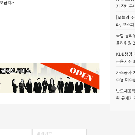
배포금지>
지 장바구
[오늘의 주
라, 코스피
국힘 윤리위
윤리위원 
KDB생명
금융지주 
가스공사 2
수용 미수금
반도체공학
된 규제가 