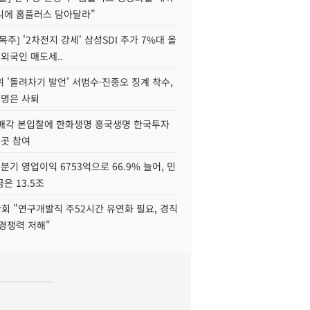
니에 홈플러스 담아달라"
목주] '2차전지 강세' 삼성SDI 주가 7%대 올
 외국인 매도세..
 '돌려차기 발언' 서범수·진종오 징계 착수,
2명은 사퇴
 매각 본입찰에 한화생명 흥국생명 한국투자
3곳 참여
분기 영업이익 6753억으로 66.9% 늘어, 민
은 13.5조
회 "연구개발직 주52시간 유연화 필요, 경직
경쟁력 저해"