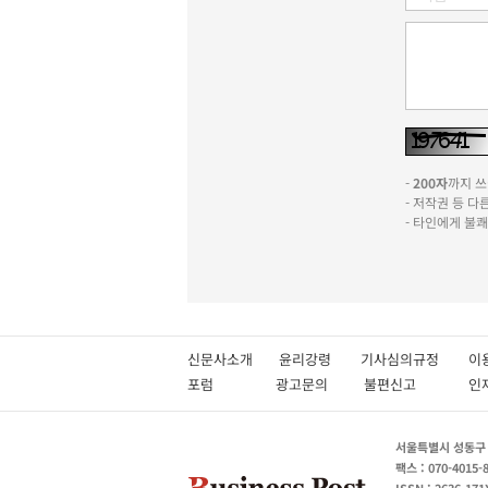
-
200자
까지 쓰실
- 저작권 등 
- 타인에게 불
신문사소개
윤리강령
기사심의규정
이
포럼
광고문의
불편신고
서울특별시 성동구 성
팩스 : 070-4015-
ISSN : 2636-171