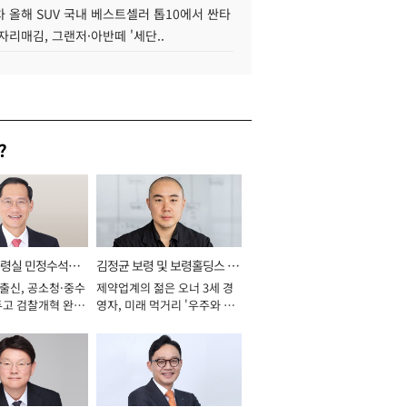
 올해 SUV 국내 베스트셀러 톱10에서 싼타
자리매김, 그랜저·아반떼 '세단..
?
통령실 민정수석비
김정균 보령 및 보령홀딩스 대
 출신, 공소청·중수
제약업계의 젊은 오너 3세 경
표이사 사장
두고 검찰개혁 완수
영자, 미래 먹거리 '우주와 헬
년]
스케어' 공들여 [2026년]