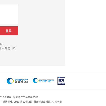
등록
다.
 삭제 합니다.
010-8510
광고국 070-4010-8511
운
발행일자: 2013년 12월 2일
청소년보호책임자 : 박상유