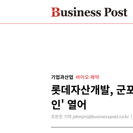
기업과산업
바이오·제약
롯데자산개발, 군포
인' 열어
조은진 기자 johnjini@businesspost.co.kr