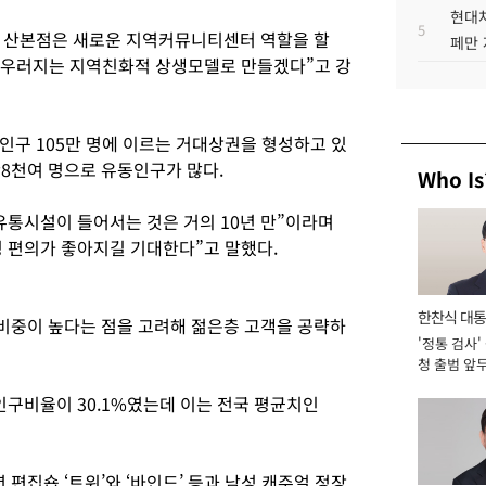
현대차
5
 산본점은 새로운 지역커뮤니티센터 역할을 할
페만 
어우러지는 지역친화적 상생모델로 만들겠다”고 강
인구 105만 명에 이르는 거대상권을 형성하고 있
만8천여 명으로 유동인구가 많다.
Who Is
유통시설이 들어서는 것은 거의 10년 만”이라며
 편의가 좋아지길 기대한다”고 말했다.
한찬식 대
비중이 높다는 점을 고려해 젊은층 고객을 공략하
'정통 검사'
서관
청 출범 앞
맡아 [2026
 인구비율이 30.1%였는데 이는 전국 평균치인
집숍 ‘트위’와 ‘바인드’ 등과 남성 캐주얼 정장