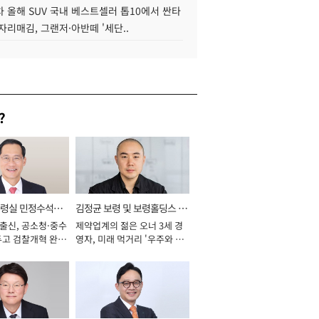
 올해 SUV 국내 베스트셀러 톱10에서 싼타
자리매김, 그랜저·아반떼 '세단..
?
통령실 민정수석비
김정균 보령 및 보령홀딩스 대
 출신, 공소청·중수
제약업계의 젊은 오너 3세 경
표이사 사장
두고 검찰개혁 완수
영자, 미래 먹거리 '우주와 헬
년]
스케어' 공들여 [2026년]