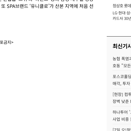
 또 SPA브랜드 ‘유니클로’가 산본 지역에 처음 선
정상호 롯데
LG·현대·삼
장
카드사 30년
에 '초집중' 
배포금지>
최신기
농협 폭염과
호동 "모든
포스코홀딩
매각, 투자
[현장] 컴
장벽 낮춘 
하나투어 '
사업 비중 
[7일 오!