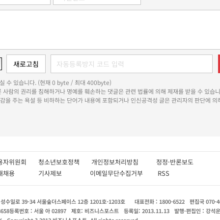
 수 있습니다. (현재 0 byte / 최대 400byte)
다른 사람의 권리를 침해하거나 명예를 훼손하는 댓글은 관련 법률에 의해 제재를 받을 수 있습니
쾌감을 주는 욕설 등 비하하는 단어가 내용에 포함되거나 인신공격성 글은 관리자의 판단에 의해
용자위원회
청소년보호정책
개인정보처리방침
정정·반론보도
인재채용
기사제보
이메일무단수집거부
RSS
수일로 39-34 서울숲더스페이스 12층 1201호-1203호
대표전화 : 1800-6522
편집국 070-4
8658
등록번호 : 서울 아 02897
제호: 비즈니스포스트
등록일: 2013.11.13
발행·편집인 : 강석
X
Copyright ? 2013 비즈니스포스트. All rights reserved.