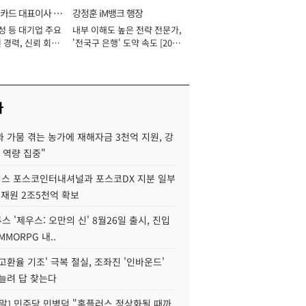
카드 대표이사 사
강정훈 iM뱅크 행장
성 등 대기업 주요
내부 이해도 높은 전략 전문가,
 경력, 신뢰 회복
'전국구 은행' 도약 속도 [2026
[2026년]
년]
사
 가뭄 겪는 농가에 재해자금 3천억 지원, 강
 역량 집중"
스 포스코인터내셔널과 포스코DX 지분 일부
 재원 2조5천억 확보
투스 '제우스: 오만의 신' 8월26일 출시, 진입
MMORPG 내..
고환율 기조' 극복 절실, 조좌진 '인바운드'
늘려 답 찾는다
정말] 민주당 민병덕 "홈플러스 정상화될 때까