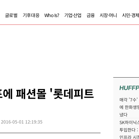
글로벌
기후대응
Who Is?
기업·산업
금융
시장·머니
시민·경
HUFF
에 패션몰 '롯데피트
매각 '7수
에 한화생
냈다
2016-05-01 12:19:35
SK하이닉스
투입한다 :
인프라 시