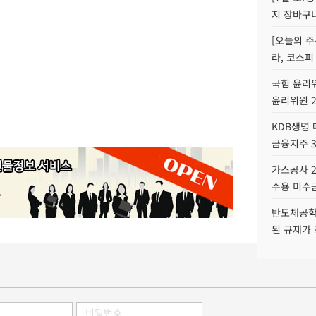
지 장바구
[오늘의 주
라, 코스피
국힘 윤리위
윤리위원 
KDB생명
금융지주 
가스공사 2
수용 미수금
반도체공학
된 규제가 