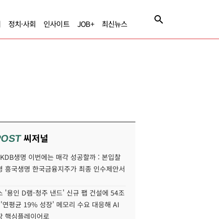
제
정치·사회
인사이트
JOB+
최신뉴스
씨저널
POST
' KDB생명 이번에는 매각 성공할까 : 본입찰
명 흥국생명 한국금융지주가 최종 인수제안서
 '용인 D램-청주 낸드' 신규 팹 건설에 54조
 '연평균 19% 성장' 메모리 수요 대응해 AI
장 핵심플레이어로