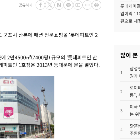
공유하기
롯데케미칼
업이익 11
편으로 체
군포시 산본에 패션 전문쇼핑몰 ‘롯데피트인 2
많이 본
 2만4500㎡(7400평) 규모의 ‘롯데피트인 산
데피트인 1호점은 2013년 동대문에 문을 열었다.
삼성전
1
권가 
로이터
2
동",
미국 
3
는 위
SK하
4
주환원