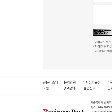
-
200자
까지 쓰실
- 저작권 등 
- 타인에게 불
신문사소개
윤리강령
기사심의규정
이
포럼
광고문의
불편신고
서울특별시 성동구 성
팩스 : 070-4015-
ISSN : 2636-171