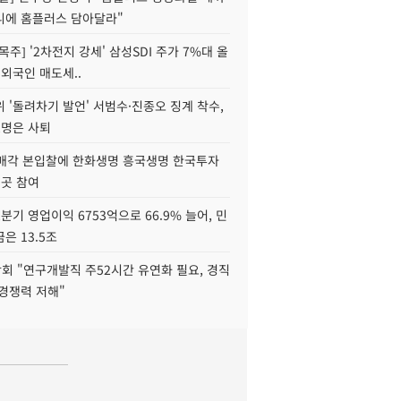
니에 홈플러스 담아달라"
목주] '2차전지 강세' 삼성SDI 주가 7%대 올
 외국인 매도세..
 '돌려차기 발언' 서범수·진종오 징계 착수,
2명은 사퇴
 매각 본입찰에 한화생명 흥국생명 한국투자
3곳 참여
분기 영업이익 6753억으로 66.9% 늘어, 민
은 13.5조
회 "연구개발직 주52시간 유연화 필요, 경직
경쟁력 저해"