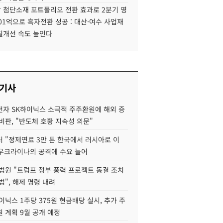
 첨단소재 포트폴리오 전환 효과로 2분기 영
01억으로 흑자전환 성공 : 대산·여수 사업재
질개선 속도 높인다
 기사
자 SK하이닉스 소극적 주주환원에 해외 증
비판, "반도체 호황 지속성 의문"
 "정제연료 3만 톤 한국에서 러시아로 이
 우크라이나의 공격에 수요 늘어
법원 "트럼프 정부 풍력 프로젝트 동결 조치
법", 해제 명령 내려
이닉스 1주당 375원 현금배당 실시, 추가 주
 계획 9월 공개 예정