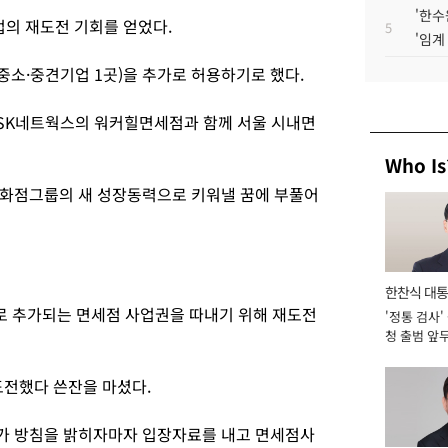
'한수
의 재도전 기회를 얻었다.
5
'임계
 중소·중견기업 1곳)을 추가로 허용하기로 했다.
SK네트웍스의 워커힐면세점과 함께 서울 시내면
Who Is
백화점그룹의 새 성장동력으로 키워낼 꿈에 부풀어
한찬식 대
로 추가되는 면세점 사업권을 따내기 위해 재도전
'정통 검사'
서관
청 출범 앞
맡아 [2026
도전했다 쓴잔을 마셨다.
가 방침을 밝히자마자 입장자료를 내고 면세점사