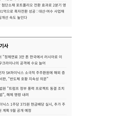
 첨단소재 포트폴리오 전환 효과로 2분기 영
01억으로 흑자전환 성공 : 대산·여수 사업재
질개선 속도 높인다
 기사
 "정제연료 3만 톤 한국에서 러시아로 이
 우크라이나의 공격에 수요 늘어
자 SK하이닉스 소극적 주주환원에 해외 증
비판, "반도체 호황 지속성 의문"
법원 "트럼프 정부 풍력 프로젝트 동결 조치
법", 해제 명령 내려
이닉스 1주당 375원 현금배당 실시, 추가 주
 계획 9월 공개 예정