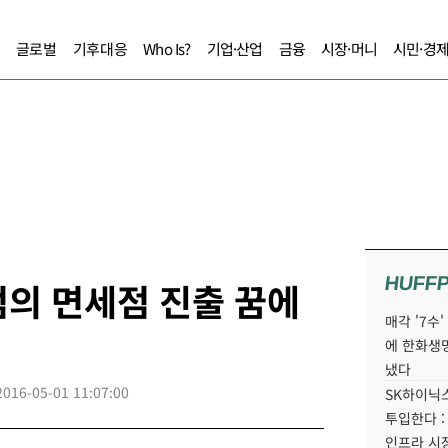
글로벌
기후대응
Who Is?
기업·산업
금융
시장·머니
시민·경
HUFF
의 면세점 진출 꿈에
매각 '7수
에 한화생
냈다
2016-05-01 11:07:00
SK하이닉스
투입한다 :
인프라 시