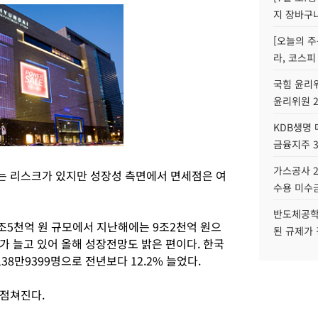
지 장바구
[오늘의 주
라, 코스피
국힘 윤리위
윤리위원 
KDB생명
금융지주 
가스공사 2
는 리스크가 있지만 성장성 측면에서 면세점은 여
수용 미수금
반도체공학
조5천억 원 규모에서 지난해에는 9조2천억 원으
된 규제가 
가 늘고 있어 올해 성장전망도 밝은 편이다. 한국
8만9399명으로 전년보다 12.2% 늘었다.
 점쳐진다.