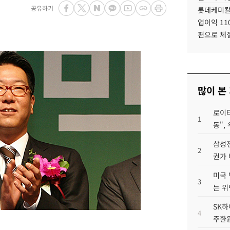
공유하기
롯데케미칼
업이익 11
편으로 체
많이 본
로이터
1
동",
삼성전
2
권가 
미국 
3
는 위
SK하
4
주환원