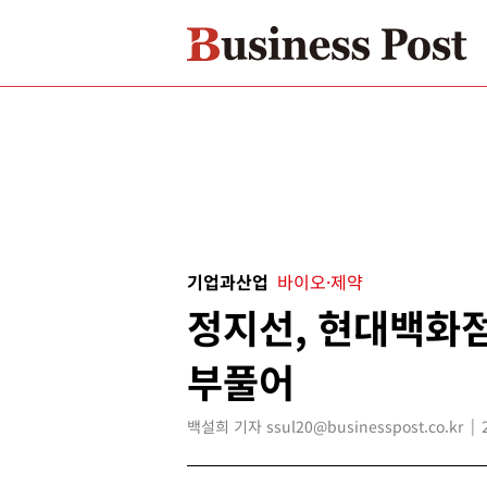
기업과산업
바이오·제약
정지선, 현대백화점
부풀어
백설희 기자 ssul20@businesspost.co.kr