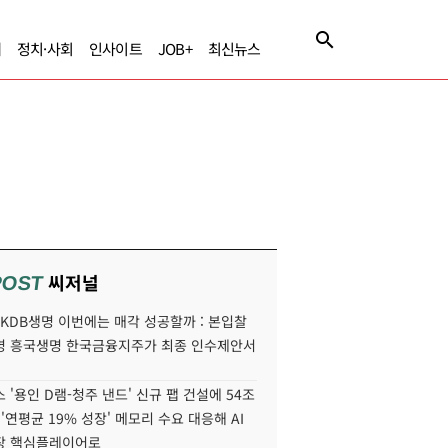
제
정치·사회
인사이트
JOB+
최신뉴스
씨저널
POST
' KDB생명 이번에는 매각 성공할까 : 본입찰
명 흥국생명 한국금융지주가 최종 인수제안서
 '용인 D램-청주 낸드' 신규 팹 건설에 54조
 '연평균 19% 성장' 메모리 수요 대응해 AI
장 핵심플레이어로