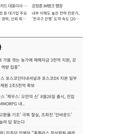
카드 대표이사 사
강정훈 iM뱅크 행장
성 등 대기업 주요
내부 이해도 높은 전략 전문가,
 경력, 신뢰 회복
'전국구 은행' 도약 속도 [2026
[2026년]
년]
사
 가뭄 겪는 농가에 재해자금 3천억 지원, 강
 역량 집중"
스 포스코인터내셔널과 포스코DX 지분 일부
 재원 2조5천억 확보
투스 '제우스: 오만의 신' 8월26일 출시, 진입
MMORPG 내..
고환율 기조' 극복 절실, 조좌진 '인바운드'
늘려 답 찾는다
정말] 민주당 민병덕 "홈플러스 정상화될 때까