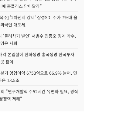
니에 홈플러스 담아달라"
목주] '2차전지 강세' 삼성SDI 주가 7%대 올
 외국인 매도세..
 '돌려차기 발언' 서범수·진종오 징계 착수,
2명은 사퇴
 매각 본입찰에 한화생명 흥국생명 한국투자
3곳 참여
분기 영업이익 6753억으로 66.9% 늘어, 민
은 13.5조
회 "연구개발직 주52시간 유연화 필요, 경직
경쟁력 저해"