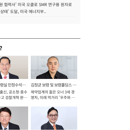
원 협력사' 미국 오클로 SMR 연구용 원자로
 상태' 도달, 미국 에너지부..
?
통령실 민정수석비
김정균 보령 및 보령홀딩스 대
 출신, 공소청·중수
제약업계의 젊은 오너 3세 경
표이사 사장
두고 검찰개혁 완수
영자, 미래 먹거리 '우주와 헬
년]
스케어' 공들여 [2026년]