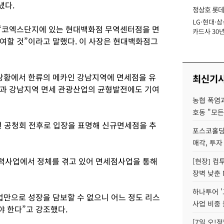
냈다.
정상호 롯데
LG·현대·삼
장
“코엑스단지에 있는 현대백화점 무역센터점을 면
카드사 30년
여할 것”이라고 말했다. 이 사장은 현대백화점그
에 '초집중' 
상황에서 한류의 메카인 강남지역에 면세점을 유
최신기
북과 강남지역 면세 관광산업의 균형발전에도 기여
농협 폭염과
호동 "모든
 공청회 전후로 입장을 표명해 신규면세점을 추
포스코홀딩
매각, 투자
력사업에서 정체를 겪고 있어 면세점사업을 통해
[현장] 컴
장벽 낮춘 
하나투어 '
업만으로 성장을 담보할 수 없으니 어느 정도 리스
사업 비중 
 한다”고 강조했다.
[7일 오!