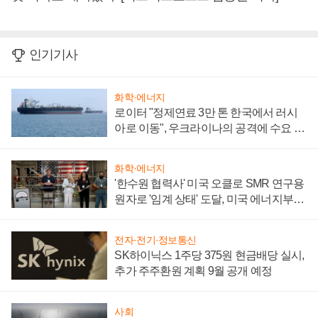
인기기사
화학·에너지
로이터 "정제연료 3만 톤 한국에서 러시
아로 이동", 우크라이나의 공격에 수요 늘
어
화학·에너지
'한수원 협력사' 미국 오클로 SMR 연구용
원자로 '임계 상태' 도달, 미국 에너지부
"중요한 이정표"
전자·전기·정보통신
SK하이닉스 1주당 375원 현금배당 실시,
추가 주주환원 계획 9월 공개 예정
사회