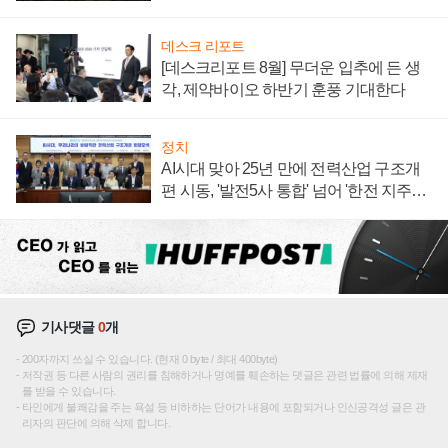
데스크 리포트
[데스크리포트 8월] 무더운 입추에 든 생
각, 제약바이오 하반기 훈풍 기대한다
정치
AI시대 맞아 25년 만에 전력산업 구조개
편 시동, '발전5사 통합' 넘어 '한전 지주사'
재편론도
기사댓글
0
개
200자까지 쓰실 수 있습니다. (현재 0 byte / 최대 400byte)
저작권 등 다른 사람의 권리를 침해하거나 명예를 훼손하는 댓글은 관련 법률에 의해 제재
를 받을 수 있습니다.
타인에게 불쾌감을 주는 욕설 등 비하하는 단어가 내용에 포함되거나 인신공격성 글은 관
리자의 판단에 의해 삭제 합니다.