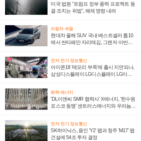
미국 법원 "트럼프 정부 풍력 프로젝트 동
결 조치는 위법", 해제 명령 내려
자동차·부품
현대차 올해 SUV 국내 베스트셀러 톱10
에서 싼타페만 자리매김, 그랜저·아반떼
'세단 쌍끌이'로 내수 방어
전자·전기·정보통신
아이폰18 '메모리 부족'에 출시 지연되나,
삼성디스플레이 LG디스플레이 LG이노
텍 '탈애플' 수익 다각화 속도
화학·에너지
'DL이앤씨 SMR 협력사' X에너지, '한수원
포스코 동맹' 센트러스에너지와 우라늄
계약 체결
전자·전기·정보통신
SK하이닉스, 용인 'Y2' 팹과 청주 'M17' 팹
건설에 54조 투자 결정