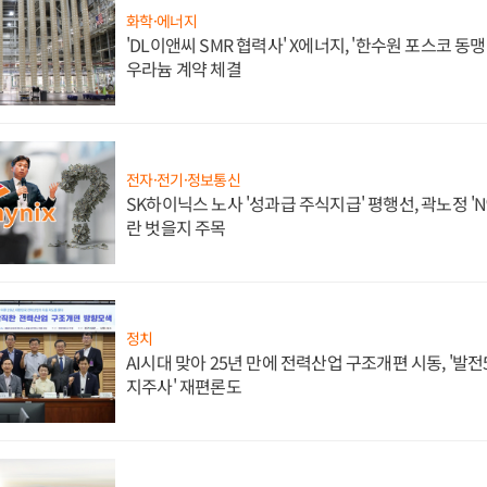
화학·에너지
'DL이앤씨 SMR 협력사' X에너지, '한수원 포스코 
우라늄 계약 체결
전자·전기·정보통신
SK하이닉스 노사 '성과급 주식지급' 평행선, 곽노정 'N
란 벗을지 주목
정치
AI시대 맞아 25년 만에 전력산업 구조개편 시동, '발전5
지주사' 재편론도