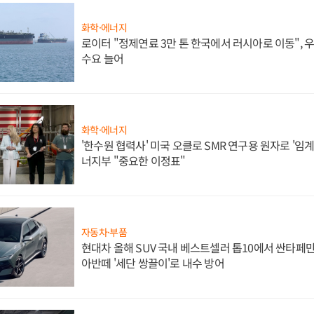
화학·에너지
로이터 "정제연료 3만 톤 한국에서 러시아로 이동",
수요 늘어
화학·에너지
'한수원 협력사' 미국 오클로 SMR 연구용 원자로 '임계 
너지부 "중요한 이정표"
자동차·부품
현대차 올해 SUV 국내 베스트셀러 톱10에서 싼타페만
아반떼 '세단 쌍끌이'로 내수 방어