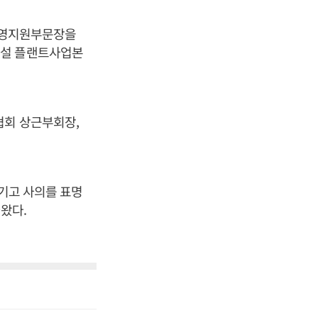
 경영지원부문장을
건설 플랜트사업본
협회 상근부회장,
남기고 사의를 표명
왔다.