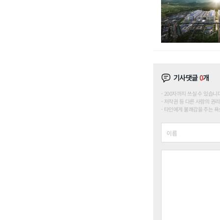
기사댓글
0
개
200자까지 쓰실 수 있습니다. (
저작권 등 다른 사람의 권리
타인에게 불쾌감을 주는 욕설