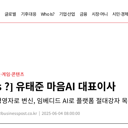
글로벌
기후대응
Who Is?
기업·산업
금융
시장·머니
시민·경
·게임·콘텐츠
Is ?] 유태준 마음AI 대표이사
영자로 변신, 임베디드 AI로 플랫폼 절대강자 목표 
usinesspost.co.kr
2025-06-04 08:00:00