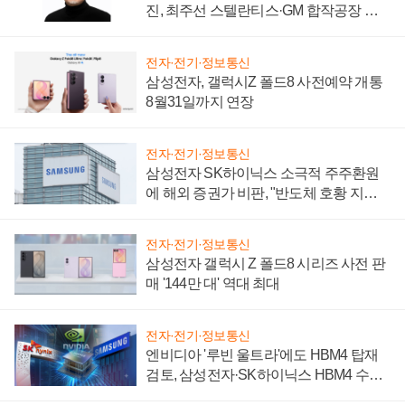
진, 최주선 스텔란티스·GM 합작공장 건
설 재추진하나
전자·전기·정보통신
삼성전자, 갤럭시Z 폴드8 사전예약 개통
8월31일까지 연장
전자·전기·정보통신
삼성전자 SK하이닉스 소극적 주주환원
에 해외 증권가 비판, "반도체 호황 지속
성 의문"
전자·전기·정보통신
삼성전자 갤럭시 Z 폴드8 시리즈 사전 판
매 '144만 대' 역대 최대
전자·전기·정보통신
엔비디아 '루빈 울트라'에도 HBM4 탑재
검토, 삼성전자·SK하이닉스 HBM4 수율
에 주도권 갈린다