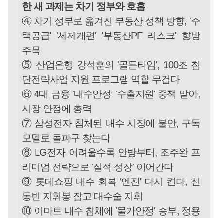
한 새 과제는 차기 정부와 호흡
④ 차기 정부로 옮겨진 부동산 정책 방향, '주
택공급' '세제개편' '부동산PF 리스크' 향방
주목
⑤ 산업은행 강석훈의 '골든타임', 100조 첨
단전략사업 지원 프로그램 역할 무겁다
⑥ 4대 금융 '내수안정’ '수출지원' 중책 맡아,
시장 안정에 총력
⑦ 삼성전자 침체된 내수 시장에 불안, 구독
모델로 돌파구 찾는다
⑧ LG전자 어려울수록 안방부터, 조주완 프
리미엄 전략으로 '질적 성장' 이어간다
⑨ 롯데쇼핑 내수 회복 '엔진' 다시 켠다, 신
동빈 지휘봉 잡고 대수술 지휘
⑩ 이마트 내수 침체에 '물가안정' 승부, 정용