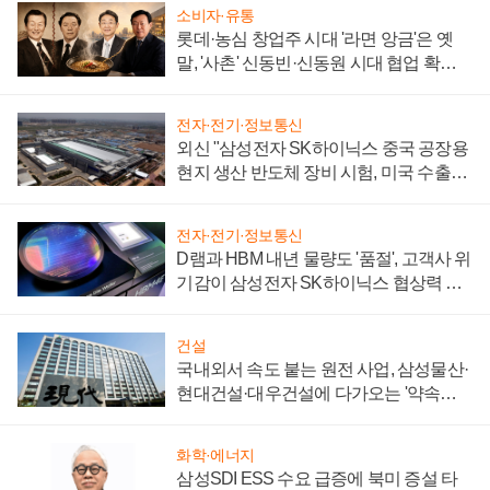
소비자·유통
롯데·농심 창업주 시대 '라면 앙금'은 옛
말, '사촌' 신동빈·신동원 시대 협업 확대
일로
전자·전기·정보통신
외신 "삼성전자 SK하이닉스 중국 공장용
현지 생산 반도체 장비 시험, 미국 수출통
제 대비"
전자·전기·정보통신
D램과 HBM 내년 물량도 '품절', 고객사 위
기감이 삼성전자 SK하이닉스 협상력 더
키워
건설
국내외서 속도 붙는 원전 사업, 삼성물산·
현대건설·대우건설에 다가오는 '약속의
시간'
화학·에너지
삼성SDI ESS 수요 급증에 북미 증설 타