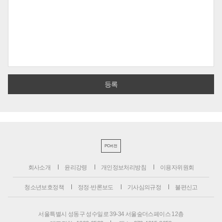
PC버전
회사소개
윤리강령
개인정보처리방침
이용자위원회
청소년보호정책
정정·반론보도
기사심의규정
불편신고
서울특별시 성동구 성수일로 39-34 서울숲더스페이스 12층