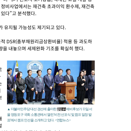
 정비사업에서는 재건축 초과이익 환수제, 재건축
 있다”고 분석했다.
 유지될 가능성도 제기되고 있다.
률적 DSR(총부채원리금상환비율) 적용 등 과도하
향을 내놓으며 세제완화 기조를 확실히 했다.
로
와
는
되
보
이재명
▲ 더불어민주당 대선 경선에 출마한
예비후보가 11일 서
울 영등포구 국회 소통관에서 열린 '비전 선포식 및 캠프 일정 발
해
표'에서 캠프 인선을 소개하고 있다. <연합뉴스>
설