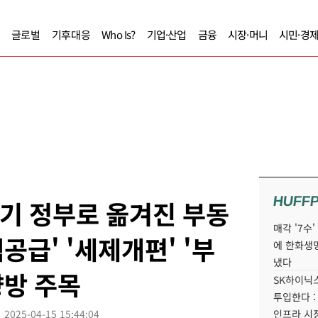
글로벌
기후대응
Who Is?
기업·산업
금융
시장·머니
시민·경
HUFF
차기 정부로 옮겨진 부동
매각 '7수
택공급' '세제개편' '부
에 한화생
냈다
향방 주목
SK하이닉스
투입한다 :
2025-04-15 15:44:04
인프라 시