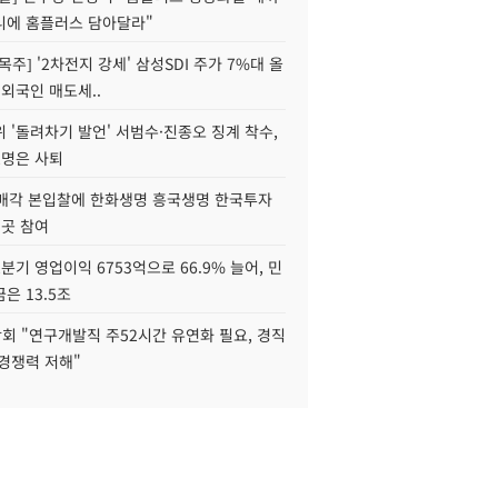
니에 홈플러스 담아달라"
목주] '2차전지 강세' 삼성SDI 주가 7%대 올
 외국인 매도세..
 '돌려차기 발언' 서범수·진종오 징계 착수,
2명은 사퇴
 매각 본입찰에 한화생명 흥국생명 한국투자
3곳 참여
분기 영업이익 6753억으로 66.9% 늘어, 민
은 13.5조
회 "연구개발직 주52시간 유연화 필요, 경직
경쟁력 저해"