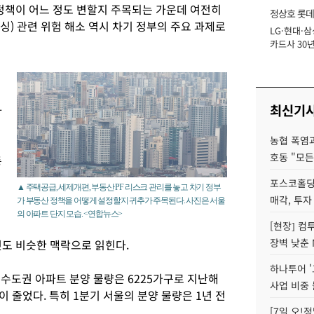
 정책이 어느 정도 변할지 주목되는 가운데 여전히
정상호 롯데
) 관련 위험 해소 역시 차기 정부의 주요 과제로
LG·현대·삼
장
카드사 30년
에 '초집중' 
기
최신기
하
농협 폭염과
호동 "모든
동
포스코홀딩
▲ 주택공급, 세제개편, 부동산 PF 리스크 관리를 놓고 차기 정부
매각, 투자
가 부동산 정책을 어떻게 설정할지 귀추가 주목된다. 사진은 서울
의 아파트 단지 모습. <연합뉴스>
[현장] 컴
장벽 낮춘 
것도 비슷한 맥락으로 읽힌다.
하나투어 '
수도권 아파트 분양 물량은 6225가구로 지난해
사업 비중 
이 줄었다. 특히 1분기 서울의 분양 물량은 1년 전
[7일 오!