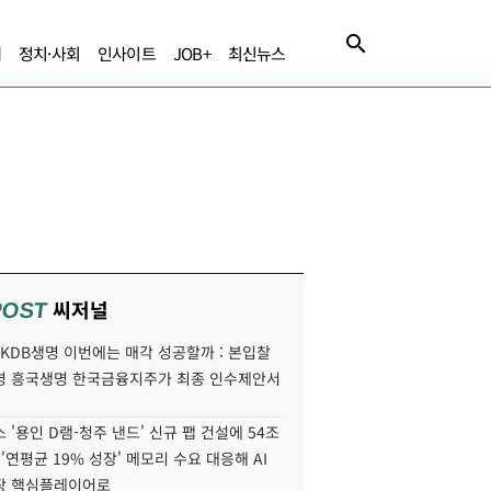
제
정치·사회
인사이트
JOB+
최신뉴스
씨저널
POST
' KDB생명 이번에는 매각 성공할까 : 본입찰
명 흥국생명 한국금융지주가 최종 인수제안서
 '용인 D램-청주 낸드' 신규 팹 건설에 54조
 '연평균 19% 성장' 메모리 수요 대응해 AI
장 핵심플레이어로