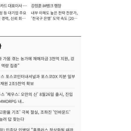
카드 대표이사 사
강정훈 iM뱅크 행장
성 등 대기업 주요
내부 이해도 높은 전략 전문가,
 경력, 신뢰 회복
'전국구 은행' 도약 속도 [2026
[2026년]
년]
사
 가뭄 겪는 농가에 재해자금 3천억 지원, 강
 역량 집중"
스 포스코인터내셔널과 포스코DX 지분 일부
 재원 2조5천억 확보
투스 '제우스: 오만의 신' 8월26일 출시, 진입
MMORPG 내..
고환율 기조' 극복 절실, 조좌진 '인바운드'
늘려 답 찾는다
정말] 민주당 민병덕 "홈플러스 정상화될 때까