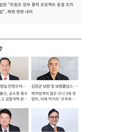
법원 "트럼프 정부 풍력 프로젝트 동결 조치
법", 해제 명령 내려
?
통령실 민정수석비
김정균 보령 및 보령홀딩스 대
 출신, 공소청·중수
제약업계의 젊은 오너 3세 경
표이사 사장
두고 검찰개혁 완수
영자, 미래 먹거리 '우주와 헬
년]
스케어' 공들여 [2026년]