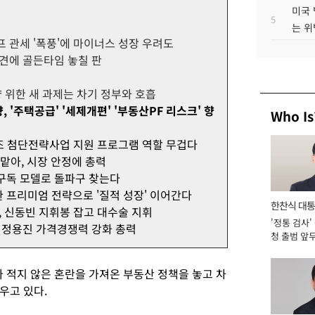
미국 
5
는 위
프 관세 '폭풍'에 마이너스 성장 우려도
이견에 골든타임 놓칠 판
양 위한 새 과제는 차기 정부와 호흡
 '주택공급' '세제개편' '부동산PF 리스크' 향
Who Is
0조 첨단전략사업 지원 프로그램 역할 무겁다
 맡아, 시장 안정에 총력
 구독 모델로 돌파구 찾는다
완 프리미엄 전략으로 '질적 성장' 이어간다
한찬식 대
다, 신동빈 지휘봉 잡고 대수술 지휘
'정통 검사'
서관
, 정용진 가격경쟁력 강화 총력
청 출범 앞
맡아 [2026
 적지 않은 혼란을 가져온 부동산 정책을 놓고 차
우고 있다.