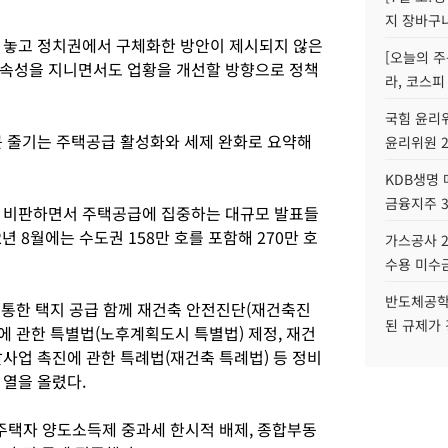
지 장바구
 놓고 정치권에서 구체화한 방안이 제시되지 않은
[오늘의 주
연속성을 지니면서도 업황을 개선할 방향으로 정책
라, 코스피
국힘 윤리위
큰 줄기는 주택공급 활성화와 세제 완화로 요약해
윤리위원 
KDB생명
금융지주 
 비판하면서 주택공급에 집중하는 대규모 발표들
2년 8월에는 수도권 158만 호를 포함해 270만 호
가스공사 2
수용 미수금
반도체공학
통한 택지 공급 함께 재건축 안전진단(재건축진
된 규제가 
원에 관한 특별법(노후계획도시 특별법) 제정, 재건
사업 촉진에 관한 특례법(재건축 특례법) 등 정비
 열을 올렸다.
주택자 양도소득제 중과세 한시적 배제, 종합부동