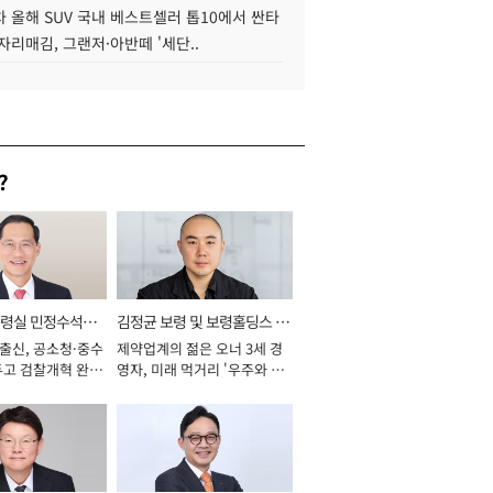
 올해 SUV 국내 베스트셀러 톱10에서 싼타
자리매김, 그랜저·아반떼 '세단..
?
통령실 민정수석비
김정균 보령 및 보령홀딩스 대
 출신, 공소청·중수
제약업계의 젊은 오너 3세 경
표이사 사장
두고 검찰개혁 완수
영자, 미래 먹거리 '우주와 헬
년]
스케어' 공들여 [2026년]