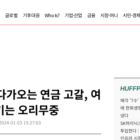
글로벌
기후대응
Who Is?
기업·산업
금융
시장·머니
시민·경
HUFF
 다가오는 연금 고갈, 여
매각 '7수
기는 오리무중
에 한화생
냈다
2024-01-03 15:27:03
SK하이닉스
투입한다 :
인프라 시