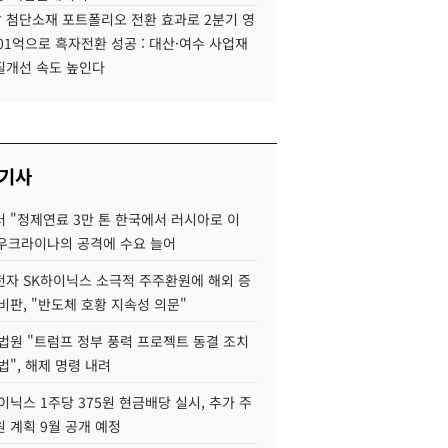
 첨단소재 포트폴리오 전환 효과로 2분기 영
01억으로 흑자전환 성공 : 대산·여수 사업재
질개선 속도 높인다
 기사
 "정제연료 3만 톤 한국에서 러시아로 이
 우크라이나의 공격에 수요 늘어
자 SK하이닉스 소극적 주주환원에 해외 증
비판, "반도체 호황 지속성 의문"
법원 "트럼프 정부 풍력 프로젝트 동결 조치
법", 해제 명령 내려
이닉스 1주당 375원 현금배당 실시, 추가 주
 계획 9월 공개 예정