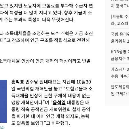
알고 있지만 노동자에 보험료를 부과해 수급자 연
지 장바구
식 특성을 더 많이 지니고 있다. 향후 기금이 소
[오늘의 주
 주는 부과식 특성이 더욱 뚜렷해진다.
라, 코스피
과 소득대체율을 조정하는 모수 개혁은 기금 소진
국힘 윤리위
다”고 강조하며 연금 구조를 적립식으로 전환해
윤리위원 
KDB생명
금융지주 
소득대체율 인상이 연금 개혁의 핵심이라고 반발
가스공사 2
수용 미수금
홍익표
민주당 원내대표는 지난해 10월30
반도체공학
일 국민의힘 개혁안을 놓고 “보험료율과 소
된 규제가 
득대체율 인상에 관한 구체적 내용이 없는
맹탕 개혁안이다”며 “
윤석열
대통령은 대
통령 직속 공적연금 개혁위원회 설치 공약
을 파기한 데 이어 연금 개혁 의지도, 능력
도 없음을 보였다”고 비판했다.
자화