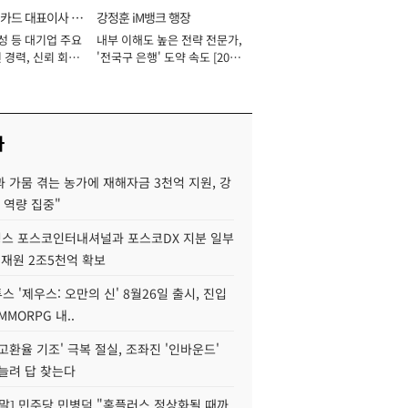
카드 대표이사 사
강정훈 iM뱅크 행장
성 등 대기업 주요
내부 이해도 높은 전략 전문가,
 경력, 신뢰 회복
'전국구 은행' 도약 속도 [2026
[2026년]
년]
사
 가뭄 겪는 농가에 재해자금 3천억 지원, 강
 역량 집중"
스 포스코인터내셔널과 포스코DX 지분 일부
 재원 2조5천억 확보
투스 '제우스: 오만의 신' 8월26일 출시, 진입
MMORPG 내..
고환율 기조' 극복 절실, 조좌진 '인바운드'
늘려 답 찾는다
정말] 민주당 민병덕 "홈플러스 정상화될 때까