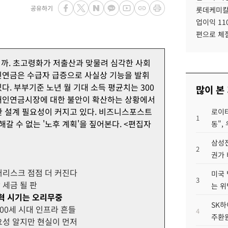
공유하기
롯데케미칼
업이익 11
편으로 체
니까. 초고령화가 저출산과 맞물려 심각한 사회
민연금은 수급자 급증으로 사실상 기능을 발휘
다. 부부기준 노년 월 기대 소득 평균치는 300
많이 본
 개인연금시장에 대한 불안이 확산하는 상황에서
밀한 설계 필요성이 커지고 있다. 비즈니스포스트
로이터
1
해갈 수 없는 '노후 계획'을 짚어본다. <편집자
동",
삼성전
2
권가 
버리스크 점점 더 커진다
미국 
3
 세금 될 판
는 위
개혁 시기는 오리무중
SK하
00세 시대 인프라 흔들
4
주환원
요성 알지만 현실이 먼저