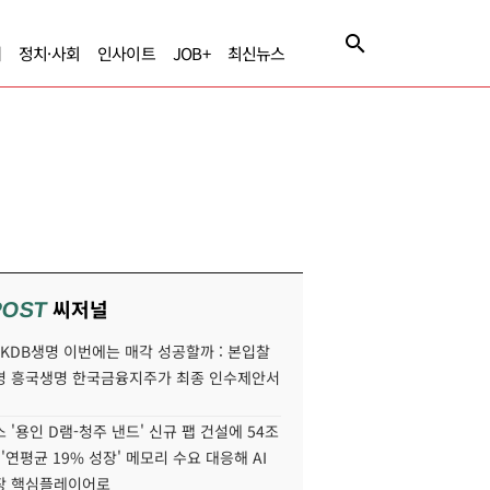
제
정치·사회
인사이트
JOB+
최신뉴스
씨저널
POST
' KDB생명 이번에는 매각 성공할까 : 본입찰
명 흥국생명 한국금융지주가 최종 인수제안서
 '용인 D램-청주 낸드' 신규 팹 건설에 54조
 '연평균 19% 성장' 메모리 수요 대응해 AI
장 핵심플레이어로