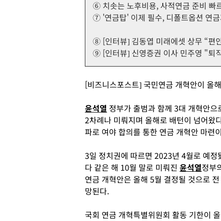
⑥ 치솟는 노후비용, 사적연금 준비 빠
⑦ '연금탑' 이제 필수, 디폴트옵션 연금
⑧ [인터뷰] 김동엽 미래에셋 상무 “편
⑨ [인터뷰] 신영증권 이사 민주영 "퇴직
[비즈니스포스트] 국민연금 개혁안이 올해
윤석열
정부가 출범과 함께 3대 개혁안으
2차례나 미뤄지며 올해로 배턴이 넘어왔다.
파로 여야 합의를 통한 연금 개혁안 마련이
3일 정치권에 따르면 2023년 4월로 예정
다 같은 해 10월 말로 미뤄진
윤석열
정부
연금 개혁안은 올해 5월 결정될 것으로 전
망된다.
국회 연금 개혁특별위원회 활동 기한이 올