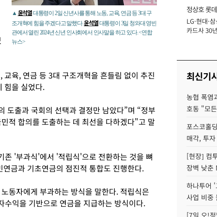
정상호 롯데
윤석열
▲
대통령이 2일 신년사를 통해 노동, 교육, 연금 등 3대 구
LG·현대·삼
장
윤석열
조개혁에 힘을 주겠다고 말했다.
대통령이 3일 청와대 영빈
카드사 30년
관에서 열린 2024년 신년 인사회에서 인사말을 하고 있다. <연합
있
에 '초집중' 
뉴스>
 교육, 연금 등 3대 구조개혁을 흔들림 없이 추진
최신기
 힘을 실었다.
농협 폭염과
호동 "모든
의 도출과 국회의 선택과 결정만 남았다”며 “정부
국민적 합의를 도출하는 데 최선을 다하겠다"고 말
포스코홀딩
매각, 투자
존 '부과식'에서 '적립식'으로 전환하는 것을 뼈
[현장] 컴
국민연금과 기초연금의 점진적 통합도 진행한다.
장벽 낮춘 
하나투어 '
 노동자에게 부과하는 방식을 말한다. 적립식은
사업 비중 
자수익을 기반으로 연금을 지급하는 방식이다.
[7일 오!