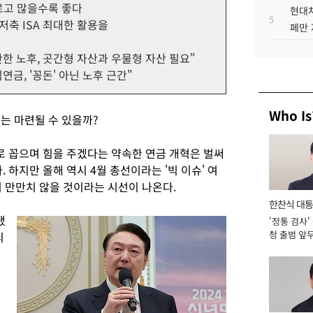
르고 많을수록 좋다
현대차
5
저축 ISA 최대한 활용을
페만 
안한 노후, 곳간형 자산과 우물형 자산 필요"
연금, '꽁돈' 아닌 노후 근간"
Who Is
는 마련될 수 있을까?
로 꼽으며 힘을 주겠다는 약속한 연금 개혁은 벌써
 하지만 올해 역시 4월 총선이라는 '빅 이슈' 여
 만만치 않을 것이라는 시선이 나온다.
한찬식 대
됐
'정통 검사'
서관
청 출범 앞
의
맡아 [2026