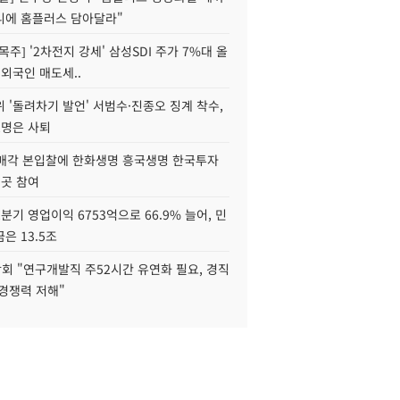
니에 홈플러스 담아달라"
목주] '2차전지 강세' 삼성SDI 주가 7%대 올
 외국인 매도세..
 '돌려차기 발언' 서범수·진종오 징계 착수,
2명은 사퇴
 매각 본입찰에 한화생명 흥국생명 한국투자
3곳 참여
분기 영업이익 6753억으로 66.9% 늘어, 민
은 13.5조
회 "연구개발직 주52시간 유연화 필요, 경직
경쟁력 저해"