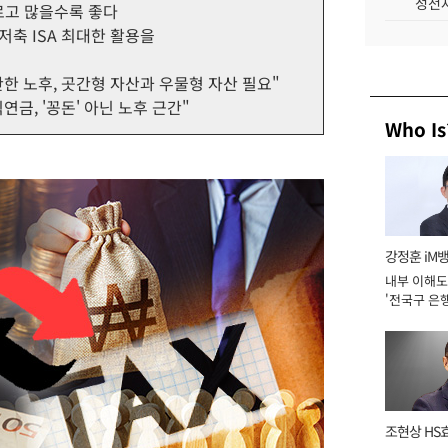
성전자
르고 많을수록 좋다
저축 ISA 최대한 활용을
안한 노후, 곳간형 자산과 우물형 자산 필요"
연금, '꽁돈' 아닌 노후 근간"
Who Is
강정훈 iM
내부 이해도
'전국구 은행
년]
조현상 HS