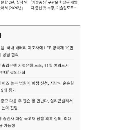
분할 2년, 실적 안
'기술중심' 구광모 힘실은 개발
이사 사장
어서 [2026년]
자 출신 첫 수장, 기술압도로
경쟁력 확보 사활 [2026년]
사
, 국내 배터리 제조사에 LFP 양극재 19만
기 공급 합의
수출입은행 기업은행 노조, 11일 여의도서
 반대' 결의대회
차이즈 놀부 법원에 회생 신청, 지난해 순손실
 9배 증가
구광모 다음 주 젠슨 황 만난다, 실리콘밸리서
' 논의 전망
 증권사 대상 국고채 담합 의혹 심의, 최대
금 가능성