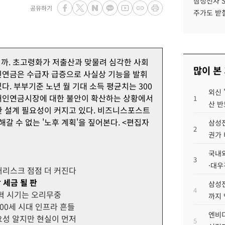
삼성전자 
공유하기
주가도 받칠
니까. 초고령화가 저출산과 맞물려 심각한 사회
많이 본
민연금은 수급자 급증으로 사실상 기능을 발휘
다. 부부기준 노년 월 기대 소득 평균치는 300
외신 
 개인연금시장에 대한 불안이 확산하는 상황에서
1
산 반
밀한 설계 필요성이 커지고 있다. 비즈니스포스트
해갈 수 없는 '노후 계획'을 짚어본다. <편집자
삼성전
2
권가 
국내외
3
·대우
버리스크 점점 더 커진다
 세금 될 판
삼성전
4
개혁 시기는 오리무중
까지
00세 시대 인프라 흔들
엔비디
요성 알지만 현실이 먼저
5