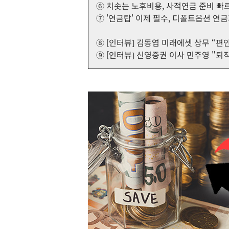
⑥ 치솟는 노후비용, 사적연금 준비 빠
⑦ '연금탑' 이제 필수, 디폴트옵션 연금
⑧ [인터뷰] 김동엽 미래에셋 상무 “편
⑨ [인터뷰] 신영증권 이사 민주영 "퇴직