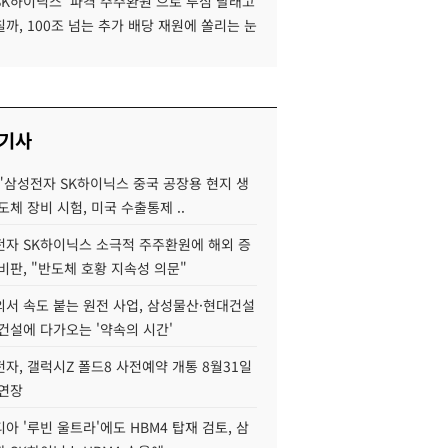
SK하이닉스 '파격 주주환원'으로 투심 달래고
까, 100조 넘는 추가 배당 재원에 쏠리는 눈
 기사
"삼성전자 SK하이닉스 중국 공장용 현지 생
도체 장비 시험, 미국 수출통제 ..
자 SK하이닉스 소극적 주주환원에 해외 증
비판, "반도체 호황 지속성 의문"
서 속도 붙는 원전 사업, 삼성물산·현대건설
건설에 다가오는 '약속의 시간'
자, 갤럭시Z 폴드8 사전예약 개통 8월31일
 연장
아 '루빈 울트라'에도 HBM4 탑재 검토, 삼