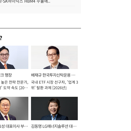
·SK하이닉스 HBM4 수율에..
?
뱅크 행장
배재규 한국투자신탁운용 대
 높은 전략 전문가,
국내 ETF 시장 선구자, '업계 3
표이사 사장
' 도약 속도 [2026
위' 탈환 과제 [2026년]
효성 대표이사 부회
김동명 LG에너지솔루션 대표