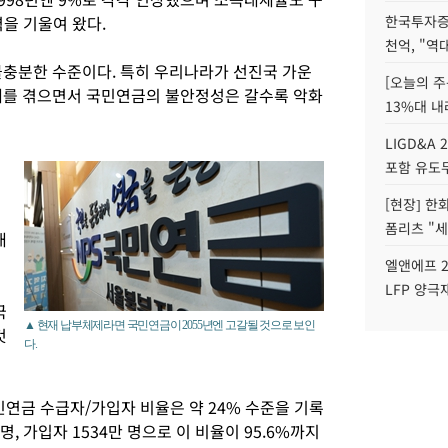
력을 기울여 왔다.
한국투자증
천억, "역
불충분한 수준이다. 특히 우리나라가 선진국 가운
[오늘의 주
제를 겪으면서 국민연금의 불안정성은 갈수록 악화
13%대 내
LIGD&A 
포함 유도무
[현장] 한
폼리츠 "세
내
엘앤에프 2
LFP 양극
국
▲ 현재 납부체제라면 국민연금이 2055년엔 고갈될 것으로 보인
것
다.
금 수급자/가입자 비율은 약 24% 수준을 기록
 명, 가입자 1534만 명으로 이 비율이 95.6%까지