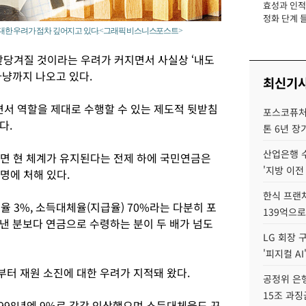
효성과 인적 
장
정화 단계 들
대한 우려가 점차 깊어지고 있다.<그래픽 비스니스포스트>
앞당겨질 것이라는 우려가 커지면서 사실상 ‘내도
아냥까지 나오고 있다.
최신기
서 역할을 제대로 수행할 수 있는 제도적 뒷받침
포스코퓨처엠
다.
톤 6년 장
산업은행 
면 현 체계가 유지된다는 전제 하에 국민연금은
'지방 이전
운명에 처해 있다.
한식 프랜
율 3%, 소득대체율(지급율) 70%라는 다분히 포
139억으로
낸 분보다 연금으로 수령하는 분이 두 배가 넘도
LG 회장 
'피지컬 AI
터 재원 소진에 대한 우려가 지적돼 왔다.
공정위 은행
15조 과징
 1998년엔 9%로 각각 인상했으며 소득대체율도 꾸