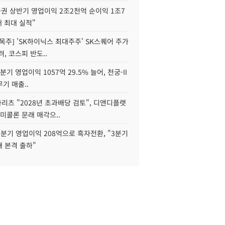
권 상반기 영업이익 2조2천억 순이익 1조7
대 최대 실적"
목주] 'SK하이닉스 최대주주' SK스퀘어 주가
려, 코스피 반도..
2분기 영업이익 1057억 29.5% 늘어, 천궁-II
기 매출..
화리츠 "2028년 초과배당 검토", 디앤디플랫
미콜론 문래 매각으..
분기 영업이익 208억으로 흑자전환, "3분기
재 본격 출하"