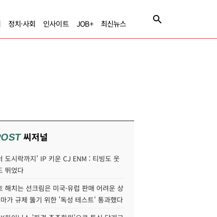
제
정치·사회
인사이트
JOB+
최신뉴스
씨저널
POST
 도시락까지' IP 키운 CJ ENM : 티빙도 웃
도 뛰었다
호 해치는 선크림은 미국·유럽 판매 어려운 상
콜마가 규제 뚫기 위한 '독성 테스트' 통과했다